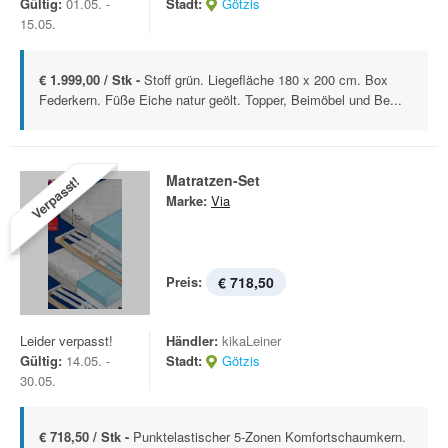
Gültig:
01.05. -
Stadt:
Götzis
15.05.
€ 1.999,00 / Stk -
Stoff grün. Liegefläche 180 x 200 cm. Box
Federkern. Füße Eiche natur geölt. Topper, Beimöbel und Be...
Matratzen-Set
Verpasst!
Marke:
Via
Preis:
€ 718,50
Leider verpasst!
Händler:
kikaLeiner
Gültig:
14.05. -
Stadt:
Götzis
30.05.
€ 718,50 / Stk -
Punktelastischer 5-Zonen Komfortschaumkern.