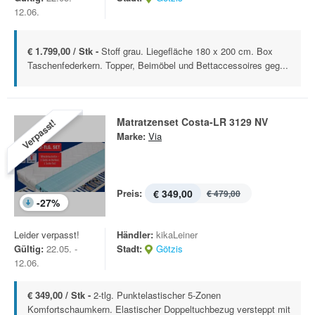
12.06.
€ 1.799,00 / Stk -
Stoff grau. Liegefläche 180 x 200 cm. Box
Taschenfederkern. Topper, Beimöbel und Bettaccessoires geg...
Matratzenset Costa-LR 3129 NV
Verpasst!
Marke:
Via
Preis:
€ 349,00
€ 479,00
-
27
%
Leider verpasst!
Händler:
kikaLeiner
Gültig:
22.05. -
Stadt:
Götzis
12.06.
€ 349,00 / Stk -
2-tlg. Punktelastischer 5-Zonen
Komfortschaumkern. Elastischer Doppeltuchbezug versteppt mit