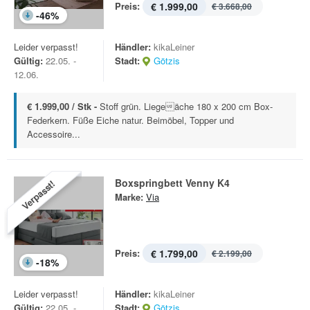
Preis:
€ 1.999,00
€ 3.668,00
-
46
%
Leider verpasst!
Händler:
kikaLeiner
Gültig:
22.05. -
Stadt:
Götzis
12.06.
€ 1.999,00 / Stk -
Stoff grün. Liegeäche 180 x 200 cm Box-
Federkern. Füße Eiche natur. Beimöbel, Topper und
Accessoire...
Boxspringbett Venny K4
Verpasst!
Marke:
Via
Preis:
€ 1.799,00
€ 2.199,00
-
18
%
Leider verpasst!
Händler:
kikaLeiner
Gültig:
22.05. -
Stadt:
Götzis