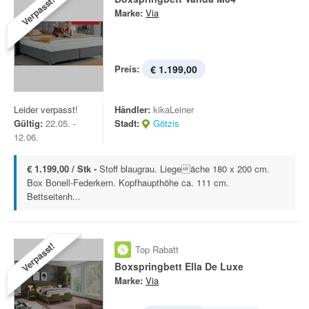
Verpasst!
Marke:
Via
Preis:
€ 1.199,00
Leider verpasst!
Händler:
kikaLeiner
Gültig:
22.05. -
Stadt:
Götzis
12.06.
€ 1.199,00 / Stk -
Stoff blaugrau. Liegeäche 180 x 200 cm.
Box Bonell-Federkern. Kopfhaupthöhe ca. 111 cm.
Bettseitenh...
Verpasst!
Top Rabatt
Boxspringbett Ella De Luxe
Marke:
Via