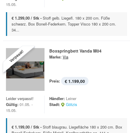
15.05.
€ 1.299,00 / Stk -
Stoff gelb. Liegefl. 180 x 200 cm. Füße
schwarz. Box Bonell-Federkern. Topper Visco 180 x 200 cm.
34...
Boxspringbett Vanda M04
Verpasst!
Marke:
Via
Preis:
€ 1.199,00
Leider verpasst!
Händler:
Leiner
Gültig:
01.05. -
Stadt:
Götzis
15.05.
€ 1.199,00 / Stk -
Stoff blaugrau. Liegefläche 180 x 200 cm. Box
Bonell-Federkern. Füße Metall. Kopfhaupthöhe ca. 111 c...