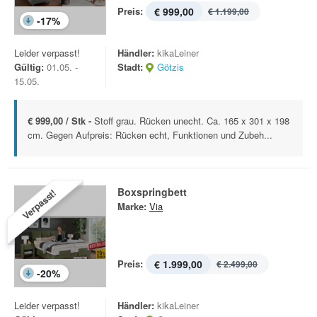
Preis:
€ 999,00
€ 1.199,00
-
17
%
Leider verpasst!
Händler:
kikaLeiner
Gültig:
01.05. -
Stadt:
Götzis
15.05.
€ 999,00 / Stk -
Stoff grau. Rücken unecht. Ca. 165 x 301 x 198
cm. Gegen Aufpreis: Rücken echt, Funktionen und Zubeh...
Boxspringbett
Verpasst!
Marke:
Via
Preis:
€ 1.999,00
€ 2.499,00
-
20
%
Leider verpasst!
Händler:
kikaLeiner