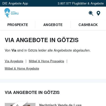
DIE Angebote App
3.807.577 Flugblätter & Angebote
Or
PROSPEKTE
ANGEBOTE
CASHBACK
VIA ANGEBOTE IN GÖTZIS
Von
Via
sind in Götzis leider alle Angebebote abgelaufen.
Via
Angebote
Möbel & Home
Prospekte
Möbel & Home
Angebote
VIA ANGEBOTE IN GÖTZIS
Nachttisch Vanda de Luxe