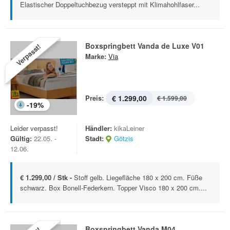
Elastischer Doppeltuchbezug versteppt mit Klimahohlfaser...
Boxspringbett Vanda de Luxe V01
Verpasst!
Marke:
Via
Preis:
€ 1.299,00
€ 1.599,00
-
19
%
Leider verpasst!
Händler:
kikaLeiner
Gültig:
22.05. -
Stadt:
Götzis
12.06.
€ 1.299,00 / Stk -
Stoff gelb. Liegefläche 180 x 200 cm. Füße
schwarz. Box Bonell-Federkern. Topper Visco 180 x 200 cm....
Boxspringbett Vanda M04