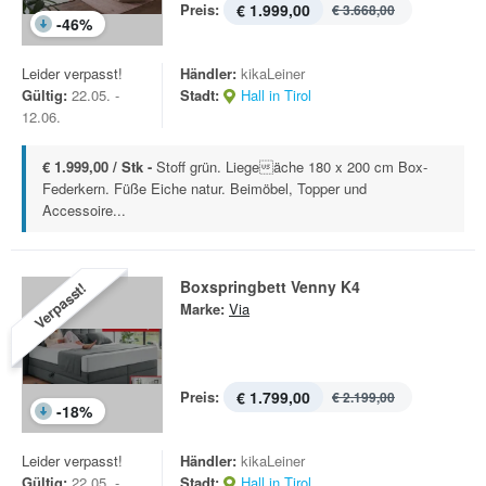
Preis:
€ 1.999,00
€ 3.668,00
-
46
%
Leider verpasst!
Händler:
kikaLeiner
Gültig:
22.05. -
Stadt:
Hall in Tirol
12.06.
€ 1.999,00 / Stk -
Stoff grün. Liegeäche 180 x 200 cm Box-
Federkern. Füße Eiche natur. Beimöbel, Topper und
Accessoire...
Boxspringbett Venny K4
Verpasst!
Marke:
Via
Preis:
€ 1.799,00
€ 2.199,00
-
18
%
Leider verpasst!
Händler:
kikaLeiner
Gültig:
22.05. -
Stadt:
Hall in Tirol