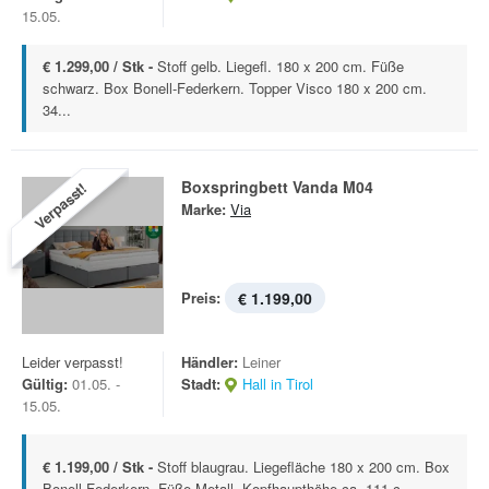
15.05.
€ 1.299,00 / Stk -
Stoff gelb. Liegefl. 180 x 200 cm. Füße
schwarz. Box Bonell-Federkern. Topper Visco 180 x 200 cm.
34...
Boxspringbett Vanda M04
Verpasst!
Marke:
Via
Preis:
€ 1.199,00
Leider verpasst!
Händler:
Leiner
Gültig:
01.05. -
Stadt:
Hall in Tirol
15.05.
€ 1.199,00 / Stk -
Stoff blaugrau. Liegefläche 180 x 200 cm. Box
Bonell-Federkern. Füße Metall. Kopfhaupthöhe ca. 111 c...