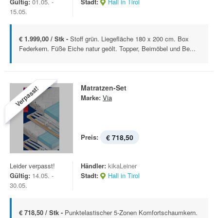
Gültig:
01.05. -
Stadt:
Hall in Tirol
15.05.
€ 1.999,00 / Stk -
Stoff grün. Liegefläche 180 x 200 cm. Box
Federkern. Füße Eiche natur geölt. Topper, Beimöbel und Be...
Matratzen-Set
Verpasst!
Marke:
Via
Preis:
€ 718,50
Leider verpasst!
Händler:
kikaLeiner
Gültig:
14.05. -
Stadt:
Hall in Tirol
30.05.
€ 718,50 / Stk -
Punktelastischer 5-Zonen Komfortschaumkern.