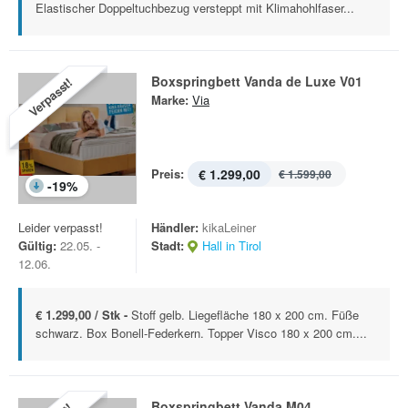
Elastischer Doppeltuchbezug versteppt mit Klimahohlfaser...
Boxspringbett Vanda de Luxe V01
Verpasst!
Marke:
Via
Preis:
€ 1.299,00
€ 1.599,00
-
19
%
Leider verpasst!
Händler:
kikaLeiner
Gültig:
22.05. -
Stadt:
Hall in Tirol
12.06.
€ 1.299,00 / Stk -
Stoff gelb. Liegefläche 180 x 200 cm. Füße
schwarz. Box Bonell-Federkern. Topper Visco 180 x 200 cm....
Boxspringbett Vanda M04