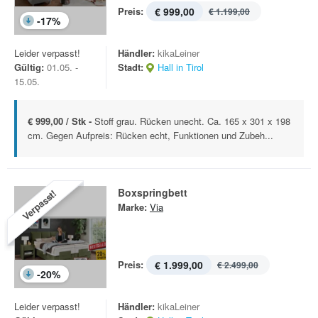
Preis:
€ 999,00
€ 1.199,00
-
17
%
Leider verpasst!
Händler:
kikaLeiner
Gültig:
01.05. -
Stadt:
Hall in Tirol
15.05.
€ 999,00 / Stk -
Stoff grau. Rücken unecht. Ca. 165 x 301 x 198
cm. Gegen Aufpreis: Rücken echt, Funktionen und Zubeh...
Boxspringbett
Verpasst!
Marke:
Via
Preis:
€ 1.999,00
€ 2.499,00
-
20
%
Leider verpasst!
Händler:
kikaLeiner