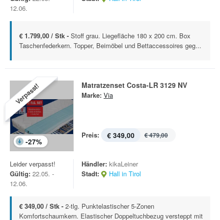
12.06.
€ 1.799,00 / Stk -
Stoff grau. Liegefläche 180 x 200 cm. Box
Taschenfederkern. Topper, Beimöbel und Bettaccessoires geg...
Matratzenset Costa-LR 3129 NV
Verpasst!
Marke:
Via
Preis:
€ 349,00
€ 479,00
-
27
%
Leider verpasst!
Händler:
kikaLeiner
Gültig:
22.05. -
Stadt:
Hall in Tirol
12.06.
€ 349,00 / Stk -
2-tlg. Punktelastischer 5-Zonen
Komfortschaumkern. Elastischer Doppeltuchbezug versteppt mit