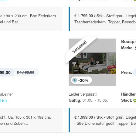
che 180 x 200 cm. Box Federkern.
€ 1.799,00 / Stk -
Stoff grau. Lieg
l und Bet...
Taschenfederkern. Topper, Beimöbe
e
Boxspr
Verpasst!
Marke:
99,00
Preis:
€ 1.199,00
-
20
%
kaLeiner
Leider verpasst!
Händler
lein
Gültig:
01.05. - 15.05.
Stadt:
cht. Ca. 165 x 301 x 198 cm.
€ 1.999,00 / Stk -
Stoff grün. Lieg
nen und Zubeh...
Füße Eiche natur geölt. Topper, Be