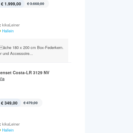
€ 1.999,00
€ 3.668,00
:
kikaLeiner
Hallein
geäche 180 x 200 cm Box-Federkern.
r und Accessoire...
zenset Costa-LR 3129 NV
Via
€ 349,00
€ 479,00
:
kikaLeiner
Hallein