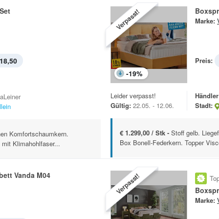
Set
Boxspr
Verpasst!
Marke:
18,50
Preis:
-
19
%
Leider verpasst!
Händler
kaLeiner
Gültig:
22.05. - 12.06.
Stadt:
lein
€ 1.299,00 / Stk -
Stoff gelb. Lieg
onen Komfortschaumkern.
Box Bonell-Federkern. Topper Visc
mit Klimahohlfaser...
bett Vanda M04
Verpasst!
Top
Boxspr
Marke: