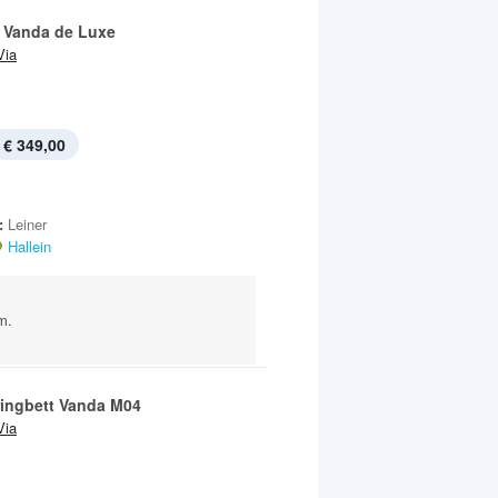
 Vanda de Luxe
Via
€ 349,00
:
Leiner
Hallein
m.
ingbett Vanda M04
Via