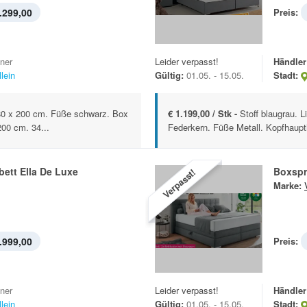
.299,00
Preis:
iner
Leider verpasst!
Händler
lein
Gültig:
01.05. - 15.05.
Stadt:
 180 x 200 cm. Füße schwarz. Box
€ 1.199,00 / Stk -
Stoff blaugrau. 
200 cm. 34...
Federkern. Füße Metall. Kopfhaupt
ett Ella De Luxe
Boxspr
Verpasst!
Marke:
.999,00
Preis:
iner
Leider verpasst!
Händler
lein
Gültig:
01.05. - 15.05.
Stadt: