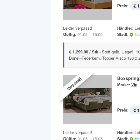
Preis:
€ 1
Leider verpasst!
Händler:
Le
Gültig:
01.05. - 15.05.
Stadt:
Hal
€ 1.299,00 / Stk -
Stoff gelb. Liegefl.
Bonell-Federkern. Topper Visco 180 x 
Boxspringb
Verpasst!
Marke:
Via
Preis:
€ 1
Leider verpasst!
Händler:
Le
Gültig:
01.05. - 15.05.
Stadt:
Hal