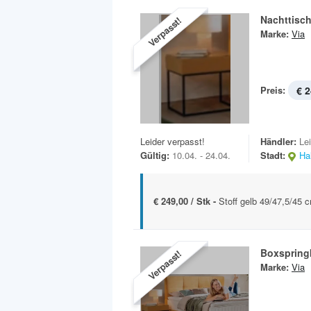
Nachttisc
Verpasst!
Marke:
Via
Preis:
€ 2
Leider verpasst!
Händler:
Le
Gültig:
10.04. - 24.04.
Stadt:
Hal
€ 249,00 / Stk -
Stoff gelb 49/47,5/45 
Boxspring
Verpasst!
Marke:
Via