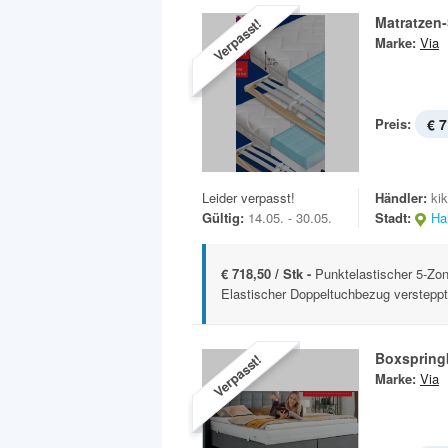
Matratzen-
Verpasst!
Marke:
Via
Preis:
€ 7
Leider verpasst!
Händler:
ki
Gültig:
14.05. - 30.05.
Stadt:
Hal
€ 718,50 / Stk -
Punktelastischer 5-Z
Elastischer Doppeltuchbezug versteppt 
Boxspring
Verpasst!
Marke:
Via