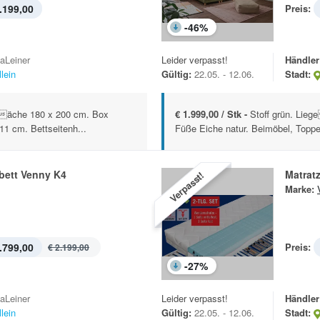
.199,00
Preis:
-
46
%
kaLeiner
Leider verpasst!
Händler
lein
Gültig:
22.05. - 12.06.
Stadt:
geäche 180 x 200 cm. Box
€ 1.999,00 / Stk -
Stoff grün. Lie
11 cm. Bettseitenh...
Füße Eiche natur. Beimöbel, Toppe
bett Venny K4
Matrat
Verpasst!
Marke:
.799,00
Preis:
€ 2.199,00
-
27
%
kaLeiner
Leider verpasst!
Händler
lein
Gültig:
22.05. - 12.06.
Stadt: