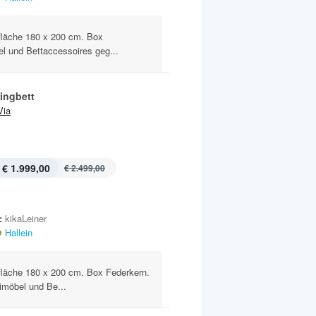
efläche 180 x 200 cm. Box
l und Bettaccessoires geg...
ingbett
Via
€ 1.999,00
€ 2.499,00
:
kikaLeiner
Hallein
efläche 180 x 200 cm. Box Federkern.
imöbel und Be...