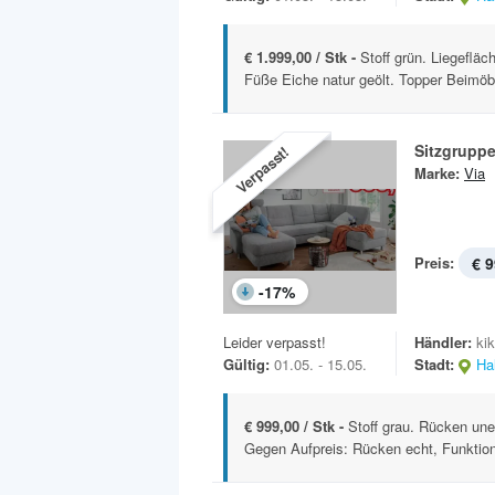
€ 1.999,00 / Stk -
Stoff grün. Liegeflä
Füße Eiche natur geölt. Topper Beimöbe
Sitzgrupp
Verpasst!
Marke:
Via
Preis:
€ 9
-
17
%
Leider verpasst!
Händler:
ki
Gültig:
01.05. - 15.05.
Stadt:
Hal
€ 999,00 / Stk -
Stoff grau. Rücken une
Gegen Aufpreis: Rücken echt, Funktio