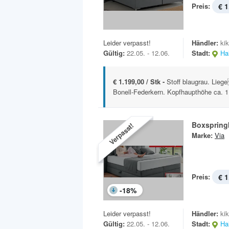
Preis:
€ 1
Leider verpasst!
Händler:
ki
Gültig:
22.05. - 12.06.
Stadt:
Hal
€ 1.199,00 / Stk -
Stoff blaugrau. Lie
Bonell-Federkern. Kopfhaupthöhe ca. 1
Boxspring
Verpasst!
Marke:
Via
Preis:
€ 1
-
18
%
Leider verpasst!
Händler:
ki
Gültig:
22.05. - 12.06.
Stadt:
Hal