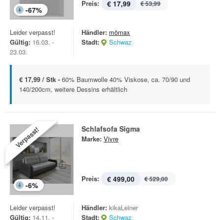
Preis:
€ 17,99
€ 53,99
-
67
%
Leider verpasst!
Händler:
mömax
Gültig:
16.03. -
Stadt:
Schwaz
23.03.
€ 17,99 / Stk -
60% Baumwolle 40% Viskose, ca. 70/90 und
140/200cm, weitere Dessins erhältlich
Schlafsofa Sigma
Verpasst!
Marke:
Vivre
Preis:
€ 499,00
€ 529,00
-
6
%
Leider verpasst!
Händler:
kikaLeiner
Gültig:
14.11. -
Stadt:
Schwaz