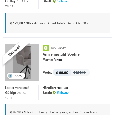
Gültig:
14.11. -
Stadt:
Schwaz
28.11.
€ 179,00 / Stk -
Artisan Eiche/Matera Beton Ca. 50 cm
Verpasst!
Top Rabatt
Armlehnstuhl Sophie
Marke:
Vivre
Preis:
€ 99,90
€ 295,00
-
66
%
Leider verpasst!
Händler:
mömax
Gültig:
08.09. -
Stadt:
Schwaz
17.09.
€ 99,90 / Stk -
Stoffbezug: beige, grau, anthrazit oder braun,