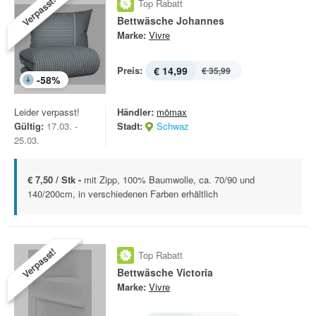
Verpasst!
Top Rabatt
Bettwäsche Johannes
Marke:
Vivre
Preis:
€ 14,99
€ 35,99
-
58
%
Leider verpasst!
Händler:
mömax
Gültig:
17.03. -
Stadt:
Schwaz
25.03.
€ 7,50 / Stk -
mit Zipp, 100% Baumwolle, ca. 70/90 und
140/200cm, in verschiedenen Farben erhältlich
Verpasst!
Top Rabatt
Bettwäsche Victoria
Marke:
Vivre