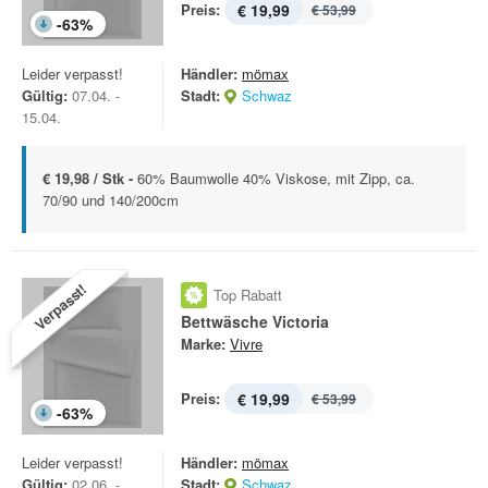
Preis:
€ 19,99
€ 53,99
-
63
%
Leider verpasst!
Händler:
mömax
Gültig:
07.04. -
Stadt:
Schwaz
15.04.
€ 19,98 / Stk -
60% Baumwolle 40% Viskose, mit Zipp, ca.
70/90 und 140/200cm
Verpasst!
Top Rabatt
Bettwäsche Victoria
Marke:
Vivre
Preis:
€ 19,99
€ 53,99
-
63
%
Leider verpasst!
Händler:
mömax
Gültig:
02.06. -
Stadt:
Schwaz