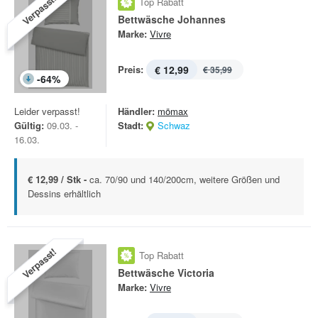
Verpasst!
Top Rabatt
Bettwäsche Johannes
Marke:
Vivre
Preis:
€ 12,99
€ 35,99
-
64
%
Leider verpasst!
Händler:
mömax
Gültig:
09.03. -
Stadt:
Schwaz
16.03.
€ 12,99 / Stk -
ca. 70/90 und 140/200cm, weitere Größen und
Dessins erhältlich
Verpasst!
Top Rabatt
Bettwäsche Victoria
Marke:
Vivre