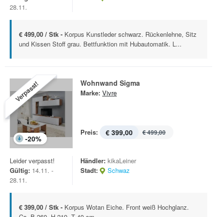
28.11.
€ 499,00 / Stk -
Korpus Kunstleder schwarz. Rückenlehne, Sitz
und Kissen Stoff grau. Bettfunktion mit Hubautomatik. L...
Wohnwand Sigma
Verpasst!
Marke:
Vivre
Preis:
€ 399,00
€ 499,00
-
20
%
Leider verpasst!
Händler:
kikaLeiner
Gültig:
14.11. -
Stadt:
Schwaz
28.11.
€ 399,00 / Stk -
Korpus Wotan Eiche. Front weiß Hochglanz.
Ca. B 260. H 219. T 40 cm