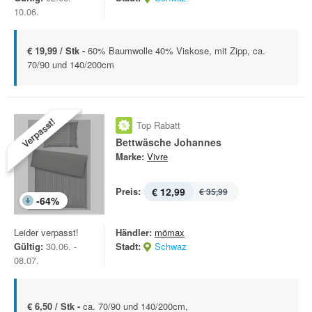
10.06.
€ 19,99 / Stk -
60% Baumwolle 40% Viskose, mit Zipp, ca.
70/90 und 140/200cm
Verpasst!
Top Rabatt
Bettwäsche Johannes
Marke:
Vivre
Preis:
€ 12,99
€ 35,99
-
64
%
Leider verpasst!
Händler:
mömax
Gültig:
30.06. -
Stadt:
Schwaz
08.07.
€ 6,50 / Stk -
ca. 70/90 und 140/200cm,