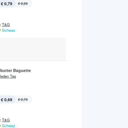
€ 0,79
€ 0,99
:
T&G
Schwaz
rbutter Baguette
Jeden Tag
€ 0,69
€ 0,79
:
T&G
Schwaz