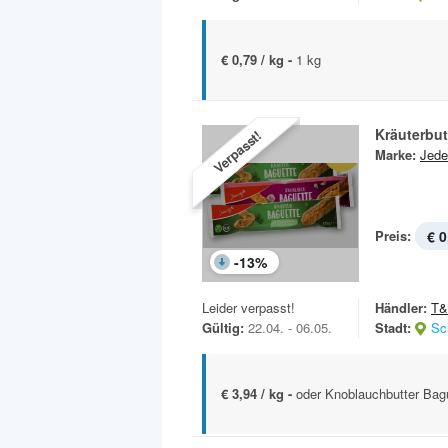
€ 0,79 / kg -
1 kg
Kräuterbut
Verpasst!
Marke:
Jede
Preis:
€ 0
-
13
%
Leider verpasst!
Händler:
T
Gültig:
22.04. - 06.05.
Stadt:
Sc
€ 3,94 / kg -
oder Knoblauchbutter Bag