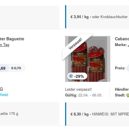
€ 3,94 / kg -
oder Knoblauchbutter
ter Baguette
Cabano
Verpasst!
n Tag
Marke:
,69
Preis:
€ 0,79
-
29
%
&G
Leider verpasst!
Händler
hwaz
Gültig:
22.04. - 06.05.
Stadt:
uette 175 g
€ 8,30 / kg -
HINWEIS: MIT MPRE