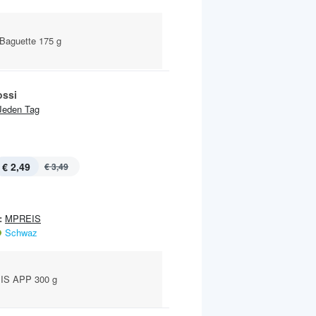
 Baguette 175 g
ssi
Jeden Tag
€ 2,49
€ 3,49
:
MPREIS
Schwaz
IS APP 300 g