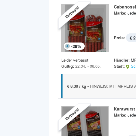
Cabanossi
Verpasst!
Marke:
Jede
Preis:
€ 2
-
29
%
Leider verpasst!
Händler:
MP
Gültig:
22.04. - 06.05.
Stadt:
Sc
€ 8,30 / kg -
HINWEIS: MIT MPREIS A
Kantwurst
Verpasst!
Marke:
Jede