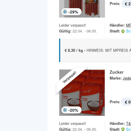
Preis:
€ 2
-
29
%
Leider verpasst!
Händler:
MP
Gültig:
22.04. - 06.05.
Stadt:
Sc
€ 8,30 / kg -
HINWEIS: MIT MPREIS A
Zucker
Verpasst!
Marke:
Jede
Preis:
€ 0
-
20
%
Leider verpasst!
Händler:
T
Gültig:
22.04. - 06.05.
Stadt:
Sc