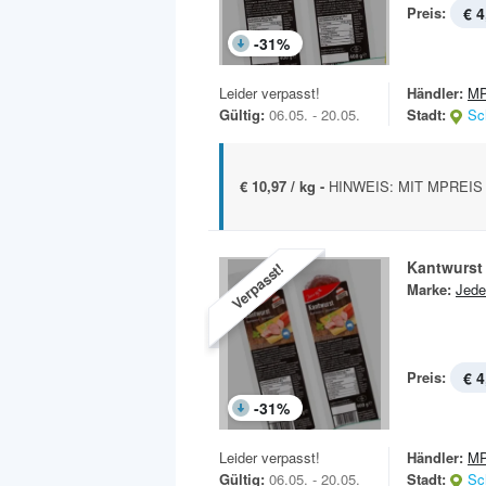
Preis:
€ 4
-
31
%
Leider verpasst!
Händler:
MP
Gültig:
06.05. - 20.05.
Stadt:
Sc
€ 10,97 / kg -
HINWEIS: MIT MPREIS 
Kantwurst
Verpasst!
Marke:
Jede
Preis:
€ 4
-
31
%
Leider verpasst!
Händler:
MP
Gültig:
06.05. - 20.05.
Stadt:
Sc