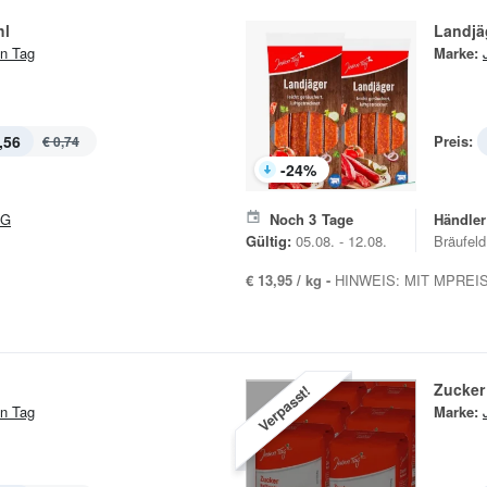
hl
Landjä
n Tag
Marke:
,56
Preis:
€ 0,74
-
24
%
&G
Noch
3
Tage
Händler
Gültig:
05.08. - 12.08.
Bräufeld
€ 13,95 / kg -
HINWEIS: MIT MPREIS
Zucker
Verpasst!
n Tag
Marke: