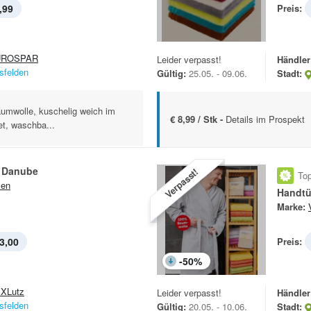
,99
Preis:
UROSPAR
Leider verpasst!
Händler
sfelden
Gültig:
25.05. - 09.06.
Stadt:
mwolle, kuschelig weich im
€ 8,99 / Stk -
Details im Prospekt
et, waschba...
t Danube
Verpasst!
Top
sen
Handtü
Marke:
3,00
Preis:
-
50
%
XLutz
Leider verpasst!
Händler
sfelden
Gültig:
20.05. - 10.06.
Stadt: