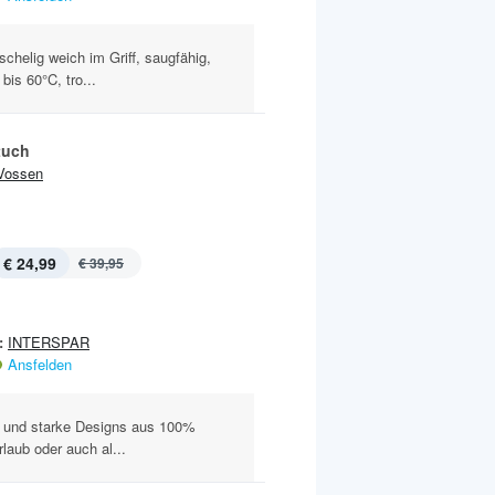
helig weich im Griff, saugfähig,
is 60°C, tro...
tuch
Vossen
€ 24,99
€ 39,95
:
INTERSPAR
Ansfelden
n und starke Designs aus 100%
laub oder auch al...