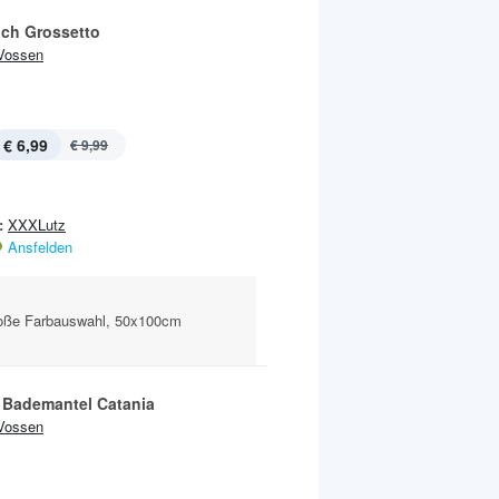
ch Grossetto
Vossen
€ 6,99
€ 9,99
:
XXXLutz
Ansfelden
oße Farbauswahl, 50x100cm
Bademantel Catania
Vossen