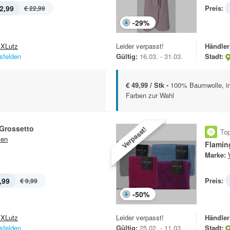
2,99
Preis:
€ 22,99
-
29
%
XLutz
Leider verpasst!
Händler
sfelden
Gültig:
16.03. - 31.03.
Stadt:
€ 49,99 / Stk -
100% Baumwolle, in
Farben zur Wahl
Grossetto
Verpasst!
Top
sen
Flamin
Marke:
,99
Preis:
€ 9,99
-
50
%
XLutz
Leider verpasst!
Händler
sfelden
Gültig:
25.02. - 11.03.
Stadt: