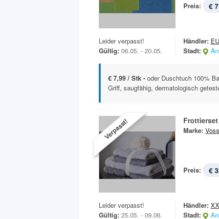
Preis:
€ 7
Leider verpasst!
Händler:
E
Gültig:
06.05. - 20.05.
Stadt:
An
€ 7,99 / Stk -
oder Duschtuch 100% Bau
Griff, saugfähig, dermatologisch getest
Frottierse
Verpasst!
Marke:
Vos
Preis:
€ 3
Leider verpasst!
Händler:
XX
Gültig:
25.05. - 09.06.
Stadt:
An