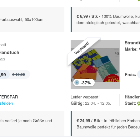
€ 6,99 / Stk -
100% Baumwolle, kusc
Farbauswahl, 50x100cm
dermatologisch getestet, waschbar b
Strand
Verpasst!
batt
Marke:
Handtuch
sen
,99
Preis:
€ 13,99
-
37
%
TERSPAR
Leider verpasst!
Händler
sfelden
Gültig:
22.04. - 12.05.
Stadt:
is variiert je nach Größe und
€ 24,99 / Stk -
In fröhlichen Farbe
Baumwolle perfekt für jeden Badeur