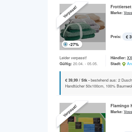
Frottierse
Verpasst!
Marke:
Vos
Preis:
€ 3
-
27
%
Leider verpasst!
Händler:
XX
Gültig:
20.04. - 05.05.
Stadt:
An
€ 39,99 / Stk -
bestehend aus: 2 Dusc
Handtücher 50x100cm, 100% Baumwolle
Flamingo 
Verpasst!
Marke:
Vos