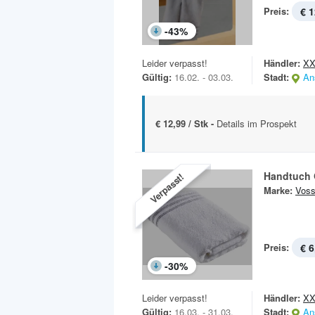
Preis:
€ 1
-
43
%
Leider verpasst!
Händler:
XX
Gültig:
16.02. - 03.03.
Stadt:
An
€ 12,99 / Stk -
Details im Prospekt
Handtuch 
Verpasst!
Marke:
Vos
Preis:
€ 6
-
30
%
Leider verpasst!
Händler:
XX
Gültig:
16.03. - 31.03.
Stadt:
An