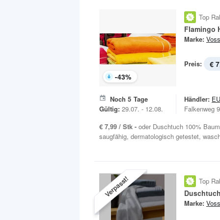
Top Ra
Flamingo 
Marke:
Vos
Preis:
€ 7
-
43
%
Noch
5
Tage
Händler:
E
Gültig:
29.07. - 12.08.
Falkenweg 9
€ 7,99 / Stk -
oder Duschtuch 100% Baumwo
saugfähig, dermatologisch getestet, wasch
Verpasst!
Top Ra
Duschtuch
Marke:
Vos