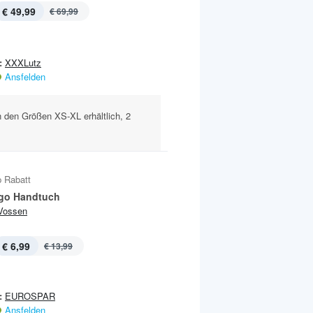
€ 49,99
€ 69,99
:
XXXLutz
Ansfelden
 den Größen XS-XL erhältlich, 2
 Rabatt
go Handtuch
Vossen
€ 6,99
€ 13,99
:
EUROSPAR
Ansfelden