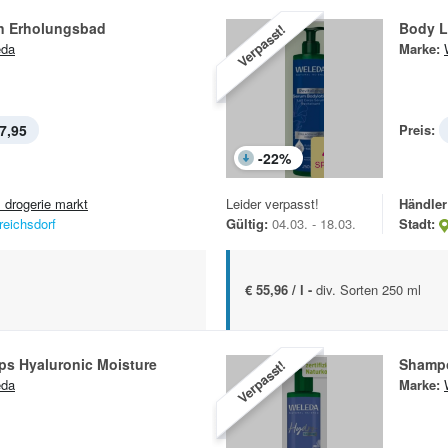
n Erholungsbad
Body L
Verpasst!
eda
Marke:
7,95
Preis:
-
22
%
 drogerie markt
Leider verpasst!
Händler
reichsdorf
Gültig:
04.03. - 18.03.
Stadt:
€ 55,96 / l -
div. Sorten 250 ml
ps Hyaluronic Moisture
Shamp
Verpasst!
eda
Marke: