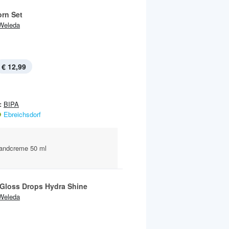
rn Set
Weleda
€ 12,99
:
BIPA
Ebreichsdorf
Handcreme 50 ml
 Gloss Drops Hydra Shine
Weleda