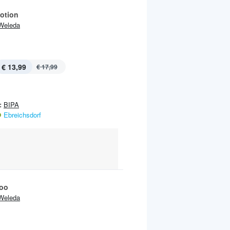
otion
Weleda
€ 13,99
€ 17,99
:
BIPA
Ebreichsdorf
oo
Weleda