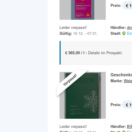
Preis:
€ 1
Leider verpasst!
Händler:
dm
Gültig:
10.12. - 07.01.
Stadt:
Eb
€ 365,00 / l -
Details im Prospekt.
Geschenks
Verpasst!
Marke:
Wel
Preis:
€ 1
Leider verpasst!
Händler:
BI