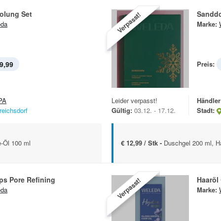
olung Set
Sanddo
Verpasst!
eda
Marke:
9,99
Preis:
PA
Leider verpasst!
Händler
reichsdorf
Gültig:
03.12. - 17.12.
Stadt:
e-Öl 100 ml
€ 12,99 / Stk -
Duschgel 200 ml, 
ps Pore Refining
Haaröl
Verpasst!
eda
Marke: