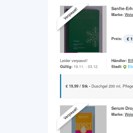
Sanfte-Erh
Verpasst!
Marke:
Wel
Preis:
€ 1
Leider verpasst!
Händler:
BI
Gültig:
19.11. - 03.12.
Stadt:
Eb
€ 19,99 / Stk -
Duschgel 200 ml, Pfleg
Serum Dro
Verpasst!
Marke:
Wel