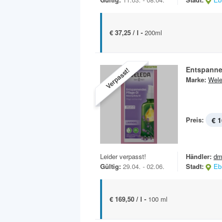
€ 37,25 / l -
200ml
Entspanne
Verpasst!
Marke:
Wel
Preis:
€ 1
Leider verpasst!
Händler:
dm
Gültig:
29.04. - 02.06.
Stadt:
Eb
€ 169,50 / l -
100 ml