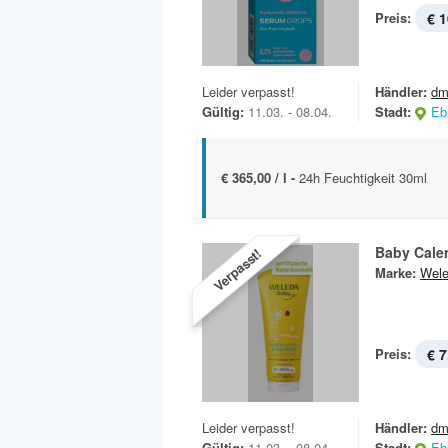
Preis:
€ 1
Leider verpasst!
Händler:
dm
Gültig:
11.03. - 08.04.
Stadt:
Eb
€ 365,00 / l -
24h Feuchtigkeit 30ml
Baby Cale
Verpasst!
Marke:
Wel
Preis:
€ 7
Leider verpasst!
Händler:
dm
Gültig:
11.03. - 08.04.
Stadt:
Eb