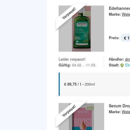
Edeltanne
Verpasst!
Marke:
Wel
Preis:
€ 1
Leider verpasst!
Händler:
dm
Gültig:
04.02. - 11.03.
Stadt:
Eb
€ 89,75 / l -
200ml
Serum Dro
Verpasst!
Marke:
Wel