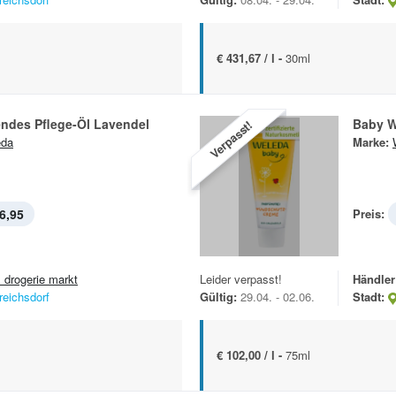
€ 431,67 / l -
30ml
ndes Pflege-Öl Lavendel
Baby W
Verpasst!
eda
Marke:
6,95
Preis:
 drogerie markt
Leider verpasst!
Händler
reichsdorf
Gültig:
29.04. - 02.06.
Stadt:
€ 102,00 / l -
75ml