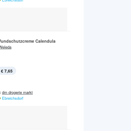
undschutzcreme Calendula
Weleda
€ 7,65
:
dm drogerie markt
Ebreichsdorf