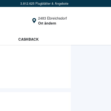
3.812.625 Flugblätter & Angebote
2483 Ebreichsdorf
Ort ändern
×
 uns deinen Standort um
Angebote in
 Nähe
zu sehen.
CASHBACK
Standort festlegen