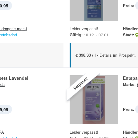
0,95
Preis:
 drogerie markt
Leider verpasst!
Händler
reichsdorf
Gültig:
10.12. - 07.01.
Stadt:
€ 398,33 / l -
Details im Prospekt.
ets Lavendel
Entspa
Verpasst!
eda
Marke:
9,99
Preis:
PA
Leider verpasst!
Händler