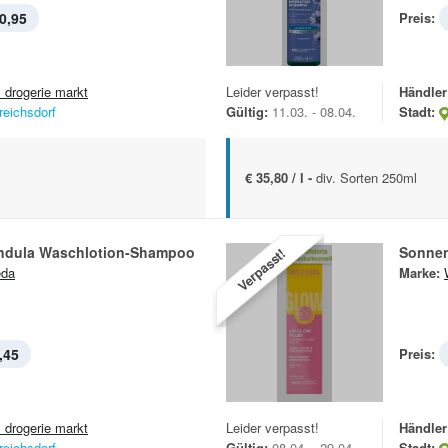
0,95
Preis:
 drogerie markt
Leider verpasst!
Händler
reichsdorf
Gültig:
11.03. - 08.04.
Stadt:
€ 35,80 / l -
div. Sorten 250ml
ndula Waschlotion-Shampoo
Sonnen
Verpasst!
eda
Marke:
,45
Preis:
 drogerie markt
Leider verpasst!
Händler
reichsdorf
Gültig:
08.04. - 29.04.
Stadt: