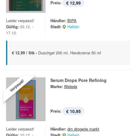
Preis:
€ 12,99
Leider verpasst!
Händler:
BIPA
Gültig:
03.12. -
Stadt:
Hallein
17.12.
€ 12,99 / Stk -
Duschgel 200 ml, Handcreme 50 ml
Serum Drops Pore Refining
Verpasst!
Marke:
Weleda
Preis:
€ 10,95
Leider verpasst!
Händler:
dm drogerie markt
Gültig:
10.12. -
Stadt:
Hallein