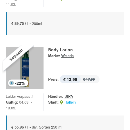
11.03.
€ 89,75 / l -
200ml
Body Lotion
Verpasst!
Marke:
Weleda
Preis:
€ 13,99
€ 17,99
-
22
%
Leider verpasst!
Händler:
BIPA
Gültig:
04.03. -
Stadt:
Hallein
18.03.
€ 55,96 / l -
div. Sorten 250 ml