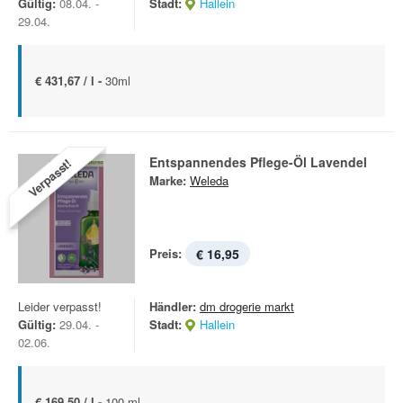
Gültig:
08.04. -
Stadt:
Hallein
29.04.
€ 431,67 / l -
30ml
Entspannendes Pflege-Öl Lavendel
Verpasst!
Marke:
Weleda
Preis:
€ 16,95
Leider verpasst!
Händler:
dm drogerie markt
Gültig:
29.04. -
Stadt:
Hallein
02.06.
€ 169,50 / l -
100 ml