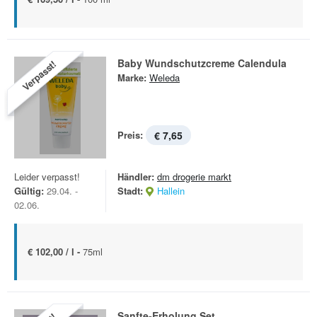
Baby Wundschutzcreme Calendula
Verpasst!
Marke:
Weleda
Preis:
€ 7,65
Leider verpasst!
Händler:
dm drogerie markt
Gültig:
29.04. -
Stadt:
Hallein
02.06.
€ 102,00 / l -
75ml
Sanfte-Erholung Set