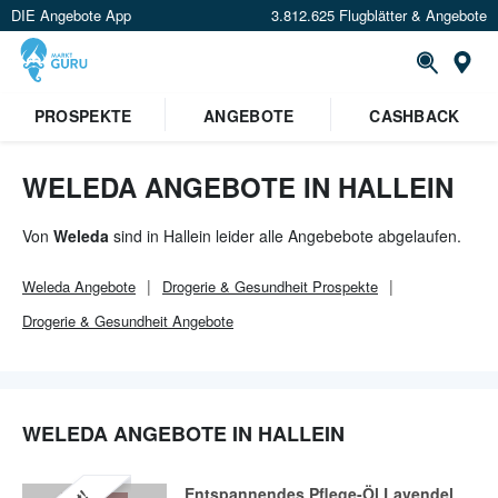
DIE Angebote App
3.812.625 Flugblätter & Angebote
Or
×
PROSPEKTE
ANGEBOTE
CASHBACK
Verrate uns deinen Standort um
Angebote in deiner Nähe
zu
sehen.
WELEDA ANGEBOTE IN HALLEIN
Standort festlegen
Von
Weleda
sind in Hallein leider alle Angebebote abgelaufen.
Weleda
Angebote
Drogerie & Gesundheit
Prospekte
Drogerie & Gesundheit
Angebote
WELEDA ANGEBOTE IN HALLEIN
Entspannendes Pflege-Öl Lavendel