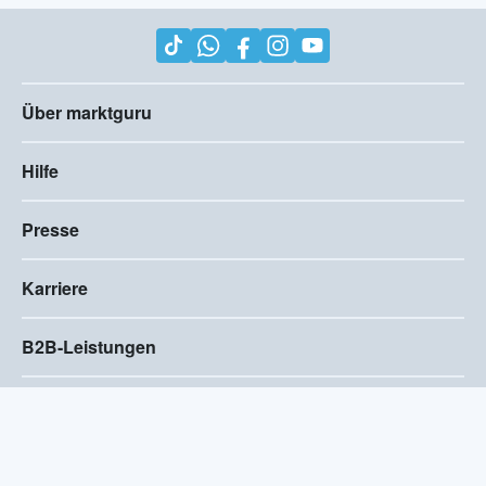
Über marktguru
Hilfe
Presse
Karriere
B2B-Leistungen
Impressum
AGB
Compliance
Barrierefreiheitserklärung
Datenschutz
Privatsphären-Einstellungen
2026
©
Visivo Consulting GmbH