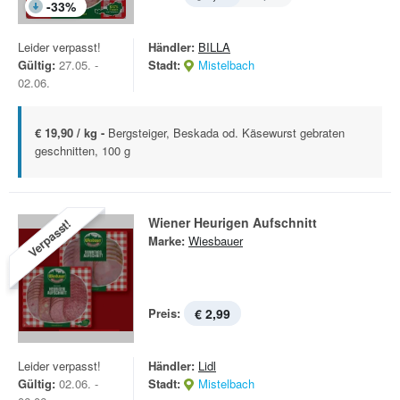
-
33
%
Leider verpasst!
Händler:
BILLA
Gültig:
27.05. -
Stadt:
Mistelbach
02.06.
€ 19,90 / kg -
Bergsteiger, Beskada od. Käsewurst gebraten
geschnitten, 100 g
Wiener Heurigen Aufschnitt
Verpasst!
Marke:
Wiesbauer
Preis:
€ 2,99
Leider verpasst!
Händler:
Lidl
Gültig:
02.06. -
Stadt:
Mistelbach