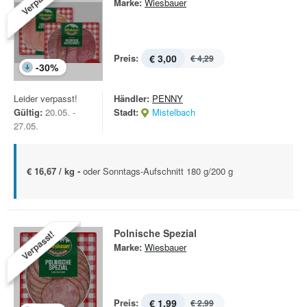
Verpasst!
Marke:
Wiesbauer
Preis:
€ 3,00
€ 4,29
-
30
%
Leider verpasst!
Händler:
PENNY
Gültig:
20.05. -
Stadt:
Mistelbach
27.05.
€ 16,67 / kg -
oder Sonntags-Aufschnitt 180 g/200 g
Polnische Spezial
Verpasst!
Marke:
Wiesbauer
Preis:
€ 1,99
€ 2,99