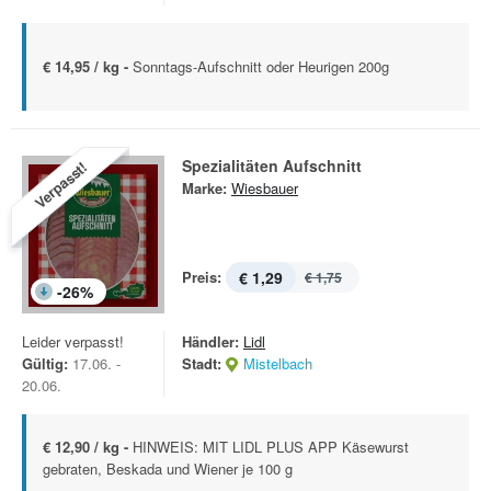
€ 14,95 / kg -
Sonntags-Aufschnitt oder Heurigen 200g
Spezialitäten Aufschnitt
Verpasst!
Marke:
Wiesbauer
Preis:
€ 1,29
€ 1,75
-
26
%
Leider verpasst!
Händler:
Lidl
Gültig:
17.06. -
Stadt:
Mistelbach
20.06.
€ 12,90 / kg -
HINWEIS: MIT LIDL PLUS APP Käsewurst
gebraten, Beskada und Wiener je 100 g