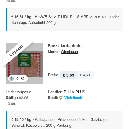
06.06.
€ 16,61 / kg -
HINWEIS: MIT LIDL PLUS APP 2.79 € 180 g oder
Sonntags Aufschnitt 200 g
Spezialaufschnitt
Verpasst!
Marke:
Wiesbauer
Preis:
€ 3,69
€ 4,69
-
21
%
Leider verpasst!
Händler:
BILLA PLUS
Gültig:
02.06. -
Stadt:
Mistelbach
10.06.
€ 18,45 / kg -
Kalbspariser, Proseccoschinken, Salzburger
Scherzl, Käsewurst, 200 g Packung