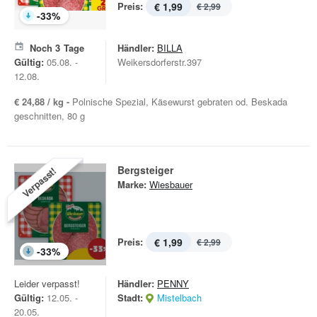
Preis:
€ 1,99
€ 2,99
-
33
%
Noch
3
Tage
Händler:
BILLA
Gültig:
05.08. -
Weikersdorferstr.397
12.08.
€ 24,88 / kg -
Polnische Spezial, Käsewurst gebraten od. Beskada
geschnitten, 80 g
Bergsteiger
Verpasst!
Marke:
Wiesbauer
Preis:
€ 1,99
€ 2,99
-
33
%
Leider verpasst!
Händler:
PENNY
Gültig:
12.05. -
Stadt:
Mistelbach
20.05.