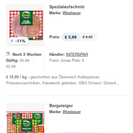
Spezialaufschnitt
Marke:
Wiesbauer
Preis:
€ 3,99
€ 4,49
-
11
%
Noch
3
Wochen
Händler:
INTERSPAR
Gültig:
05.08. -
Franz Jonas-Platz 6
02.09.
€ 19,95 / kg -
geschnitten aus Österreich Kalbspariser,
Prosseccoschinken, Käsewurst gebraten, SBG Scherzl. Glutenf...
Bergsteiger
Marke:
Wiesbauer