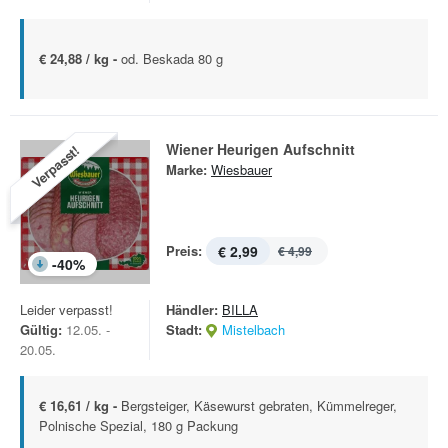
€ 24,88 / kg -
od. Beskada 80 g
Wiener Heurigen Aufschnitt
Verpasst!
Marke:
Wiesbauer
Preis:
€ 2,99
€ 4,99
-
40
%
Leider verpasst!
Händler:
BILLA
Gültig:
12.05. -
Stadt:
Mistelbach
20.05.
€ 16,61 / kg -
Bergsteiger, Käsewurst gebraten, Kümmelreger,
Polnische Spezial, 180 g Packung