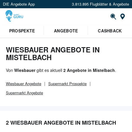
DIE Angebote App
3.813.895 Flugblätter & Angebote
Or
×
PROSPEKTE
ANGEBOTE
CASHBACK
Verrate uns deinen Standort um
Angebote in deiner Nähe
zu
sehen.
WIESBAUER ANGEBOTE IN
MISTELBACH
Standort festlegen
Von
Wiesbauer
gibt es aktuell
2 Angebote in Mistelbach
.
Wiesbauer
Angebote
Supermarkt
Prospekte
Supermarkt
Angebote
2 WIESBAUER ANGEBOTE IN MISTELBACH