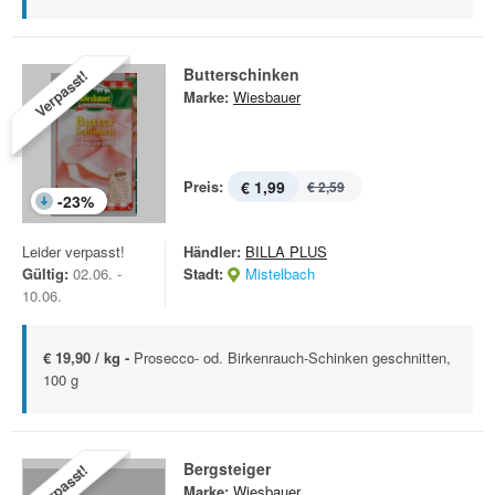
Butterschinken
Verpasst!
Marke:
Wiesbauer
Preis:
€ 1,99
€ 2,59
-
23
%
Leider verpasst!
Händler:
BILLA PLUS
Gültig:
02.06. -
Stadt:
Mistelbach
10.06.
€ 19,90 / kg -
Prosecco- od. Birkenrauch-Schinken geschnitten,
100 g
Bergsteiger
Verpasst!
Marke:
Wiesbauer