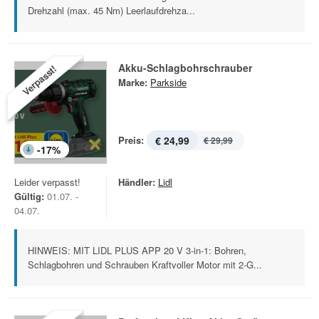
Drehzahl (max. 45 Nm) Leerlaufdrehza...
Akku-Schlagbohrschrauber
Verpasst!
Marke:
Parkside
Preis:
€ 24,99
€ 29,99
-
17
%
Leider verpasst!
Händler:
Lidl
Gültig:
01.07. -
04.07.
HINWEIS: MIT LIDL PLUS APP 20 V 3-in-1: Bohren,
Schlagbohren und Schrauben Kraftvoller Motor mit 2-G...