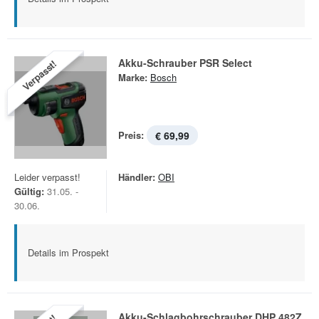
Akku-Schrauber PSR Select
Verpasst!
Marke:
Bosch
Preis:
€ 69,99
Leider verpasst!
Händler:
OBI
Gültig:
31.05. -
30.06.
Details im Prospekt
Akku-Schlagbohrschrauber DHP 482Z