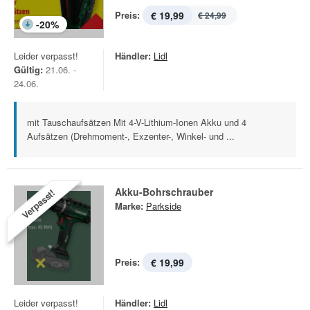
Preis:
€ 19,99
€ 24,99
-
20
%
Leider verpasst!
Händler:
Lidl
Gültig:
21.06. -
24.06.
mit Tauschaufsätzen Mit 4-V-Lithium-Ionen Akku und 4
Aufsätzen (Drehmoment-, Exzenter-, Winkel- und ...
Akku-Bohrschrauber
Verpasst!
Marke:
Parkside
Preis:
€ 19,99
Leider verpasst!
Händler:
Lidl