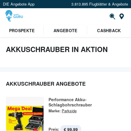
DIE Angebote App
3.813.895 Flugblätter & Angebote
St
×
PROSPEKTE
ANGEBOTE
CASHBACK
Verrate uns deinen Standort um
Angebote in deiner Nähe
zu
sehen.
AKKUSCHRAUBER IN AKTION
Standort festlegen
AKKUSCHRAUBER ANGEBOTE
Performance Akku-
Schlagbohrschrauber
Marke:
Parkside
Preis:
€ 99,99