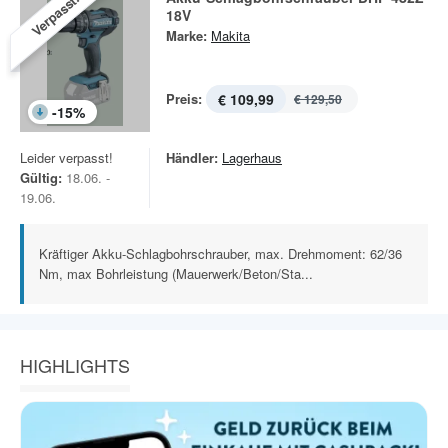
Verpasst!
18V
Marke:
Makita
Preis:
€ 109,99
€ 129,50
-
15
%
Leider verpasst!
Händler:
Lagerhaus
Gültig:
18.06. -
19.06.
Kräftiger Akku-Schlagbohrschrauber, max. Drehmoment: 62/36
Nm, max Bohrleistung (Mauerwerk/Beton/Sta...
HIGHLIGHTS