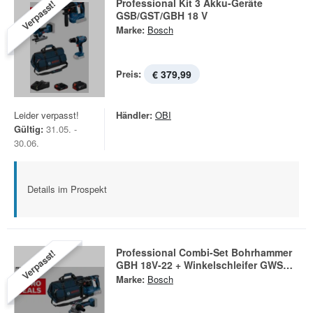
Professional Kit 3 Akku-Geräte
Verpasst!
GSB/GST/GBH 18 V
Marke:
Bosch
Preis:
€ 379,99
Leider verpasst!
Händler:
OBI
Gültig:
31.05. -
30.06.
Details im Prospekt
Professional Combi-Set Bohrhammer
Verpasst!
GBH 18V-22 + Winkelschleifer GWS
18V-8
Marke:
Bosch