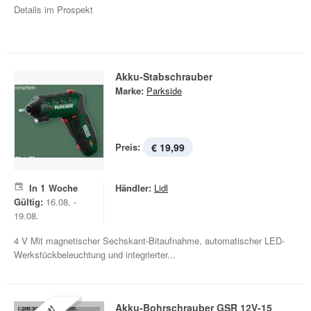
Details im Prospekt
Akku-Stabschrauber
Marke:
Parkside
Preis:
€ 19,99
In
1
Woche
Händler:
Lidl
Gültig:
16.08. -
19.08.
4 V Mit magnetischer Sechskant-Bitaufnahme, automatischer LED-
Werkstückbeleuchtung und integrierter...
Akku-Bohrschrauber GSR 12V-15