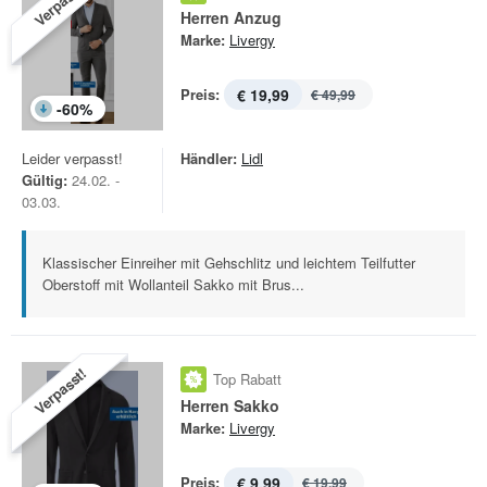
Verpasst!
Herren Anzug
Marke:
Livergy
Preis:
€ 19,99
€ 49,99
-
60
%
Leider verpasst!
Händler:
Lidl
Gültig:
24.02. -
03.03.
Klassischer Einreiher mit Gehschlitz und leichtem Teilfutter
Oberstoff mit Wollanteil Sakko mit Brus...
Verpasst!
Top Rabatt
Herren Sakko
Marke:
Livergy
Preis:
€ 9,99
€ 19,99