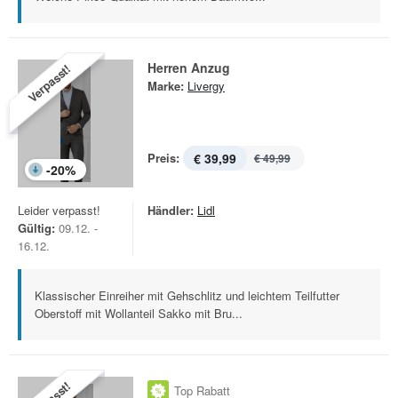
Herren Anzug
Verpasst!
Marke:
Livergy
Preis:
€ 39,99
€ 49,99
-
20
%
Leider verpasst!
Händler:
Lidl
Gültig:
09.12. -
16.12.
Klassischer Einreiher mit Gehschlitz und leichtem Teilfutter
Oberstoff mit Wollanteil Sakko mit Bru...
Top Rabatt