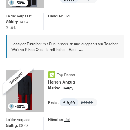
-
50
%
Leider verpasst!
Händler:
Lidl
Gültig:
14.04. -
21.04.
Lässiger Einreiher mit Rückenschlitz und aufgesetzten Taschen
Weiche Pikee-Qualität mit hohem Baumw...
Verpasst!
Top Rabatt
Herren Anzug
Marke:
Livergy
Preis:
€ 9,99
€ 49,99
-
80
%
Leider verpasst!
Händler:
Lidl
Gültig:
08.08. -