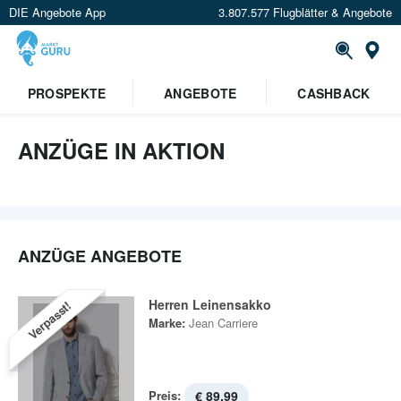
DIE Angebote App
3.807.577 Flugblätter & Angebote
St
PROSPEKTE
ANGEBOTE
CASHBACK
ANZÜGE IN AKTION
ANZÜGE ANGEBOTE
Herren Leinensakko
Verpasst!
Marke:
Jean Carriere
Preis:
€ 89,99