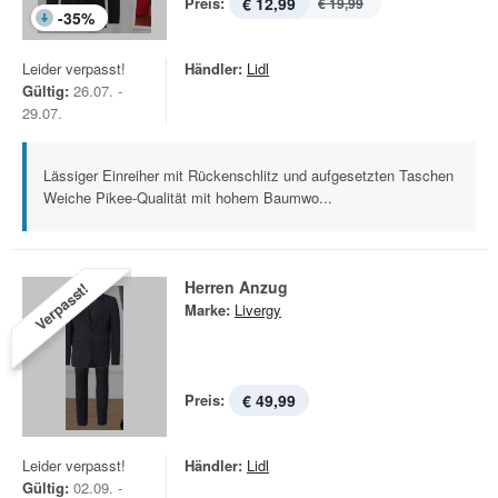
Preis:
€ 12,99
€ 19,99
-
35
%
Leider verpasst!
Händler:
Lidl
Gültig:
26.07. -
29.07.
Lässiger Einreiher mit Rückenschlitz und aufgesetzten Taschen
Weiche Pikee-Qualität mit hohem Baumwo...
Herren Anzug
Verpasst!
Marke:
Livergy
Preis:
€ 49,99
Leider verpasst!
Händler:
Lidl
Gültig:
02.09. -