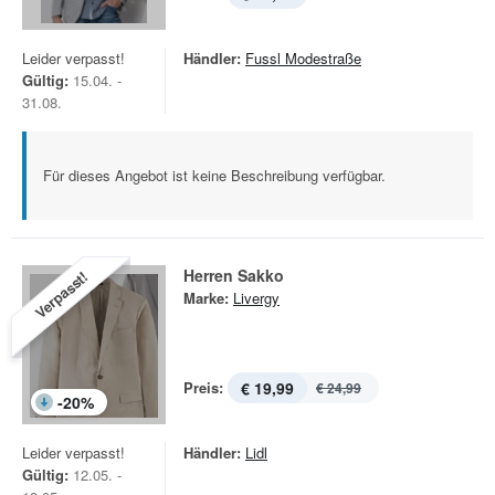
Leider verpasst!
Händler:
Fussl Modestraße
Gültig:
15.04. -
31.08.
Für dieses Angebot ist keine Beschreibung verfügbar.
Herren Sakko
Verpasst!
Marke:
Livergy
Preis:
€ 19,99
€ 24,99
-
20
%
Leider verpasst!
Händler:
Lidl
Gültig:
12.05. -