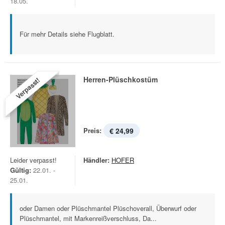
18.05.
Für mehr Details siehe Flugblatt.
Herren-Plüschkostüm
Verpasst!
Preis:
€ 24,99
Leider verpasst!
Händler:
HOFER
Gültig:
22.01. -
25.01.
oder Damen oder Plüschmantel Plüschoverall, Überwurf oder
Plüschmantel, mit Markenreißverschluss, Da...