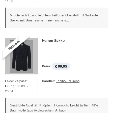
11.08.
Mit Gehschlitz und leichtem Teilfutter Oberstoff mit Wollanteil
Sakko mit Brusttasche, Innentasche s...
Herren Sakko
Verpasst!
Preis:
€ 99,95
Leider verpasst!
Händler:
Tchibo/Eduscho
Gültig:
30.03. -
20.04.
Gestrickte Qualität. Knöpfe in Hornoptik. Leicht tailliert. 48%
Baumwolle (aus ökologischem Anbau), ...