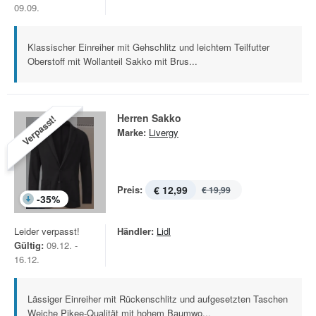
09.09.
Klassischer Einreiher mit Gehschlitz und leichtem Teilfutter
Oberstoff mit Wollanteil Sakko mit Brus...
Herren Sakko
Verpasst!
Marke:
Livergy
Preis:
€ 12,99
€ 19,99
-
35
%
Leider verpasst!
Händler:
Lidl
Gültig:
09.12. -
16.12.
Lässiger Einreiher mit Rückenschlitz und aufgesetzten Taschen
Weiche Pikee-Qualität mit hohem Baumwo...