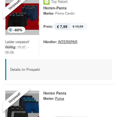
Verpasst!
Top Rabatt
Herren-Pants
Marke:
Pierre Cardin
Preis:
€ 7,99
€ 19,99
-
60
%
Leider verpasst!
Händler:
INTERSPAR
Gültig:
15.07. -
05.08.
Details im Prospekt
Herren Pants
Verpasst!
Marke:
Puma