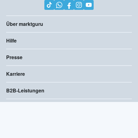
Über marktguru
Hilfe
Presse
Karriere
B2B-Leistungen
Impressum
AGB
Compliance
Barrierefreiheitserklärung
Datenschutz
Privatsphären-Einstellungen
2026
©
Visivo Consulting GmbH