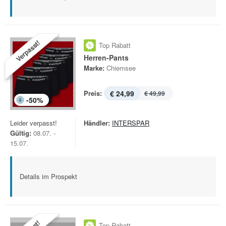
Verpasst!
Top Rabatt
Herren-Pants
Marke:
Chiemsee
Preis:
€ 24,99
€ 49,99
-
50
%
Leider verpasst!
Händler:
INTERSPAR
Gültig:
08.07. -
15.07.
Details im Prospekt
Top Rabatt