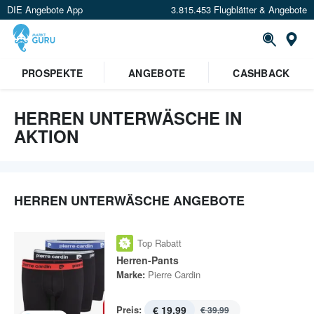
DIE Angebote App
3.815.453 Flugblätter & Angebote
St
PROSPEKTE
ANGEBOTE
CASHBACK
HERREN UNTERWÄSCHE IN
AKTION
HERREN UNTERWÄSCHE ANGEBOTE
Top Rabatt
Herren-Pants
Marke:
Pierre Cardin
Preis:
€ 19,99
€ 39,99