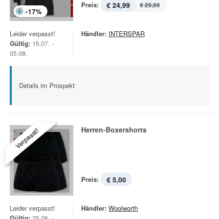
Preis:
€ 24,99
€ 29,99
-
17
%
Leider verpasst!
Händler:
INTERSPAR
Gültig:
15.07. -
05.08.
Details im Prospekt
Herren-Boxershorts
Verpasst!
Preis:
€ 5,00
Leider verpasst!
Händler:
Woolworth
Gültig:
25.06. -