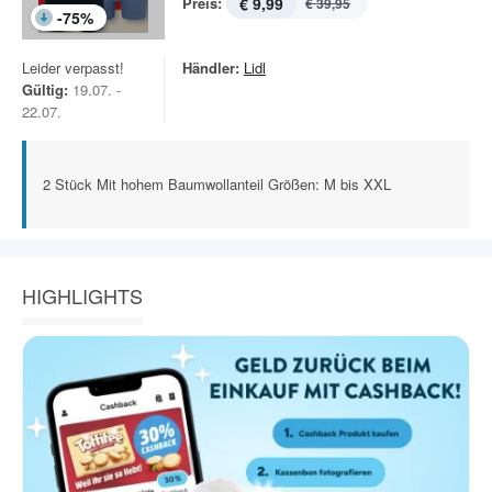
Preis:
€ 9,99
€ 39,95
-
75
%
Leider verpasst!
Händler:
Lidl
Gültig:
19.07. -
22.07.
2 Stück Mit hohem Baumwollanteil Größen: M bis XXL
HIGHLIGHTS