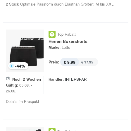
2 Stück Optimale Passform durch Elasthan Größen: M bis XXL
Top Rabatt
Herren Boxershorts
Marke:
Lotto
Preis:
€ 9,99
€ 17,95
-
44
%
Noch
2
Wochen
Händler:
INTERSPAR
Gültig:
05.08. -
26.08.
Details im Prospekt