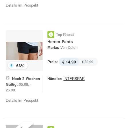
Details im Prospekt
Top Rabatt
Herren-Pants
Marke:
Von Dutch
Preis:
€ 14,99
€ 39,99
-
63
%
Noch
2
Wochen
Händler:
INTERSPAR
Gültig:
05.08. -
26.08.
Details im Prospekt