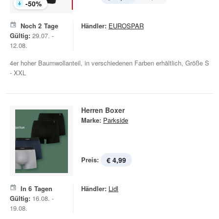
-
50
%
Noch
2
Tage
Händler:
EUROSPAR
Gültig:
29.07. -
12.08.
4er hoher Baumwollanteil, in verschiedenen Farben erhältlich, Größe S
- XXL
Herren Boxer
Marke:
Parkside
Preis:
€ 4,99
In
6
Tagen
Händler:
Lidl
Gültig:
16.08. -
19.08.