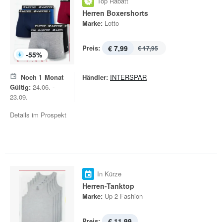
Top Rabatt
Herren Boxershorts
Marke:
Lotto
Preis:
€ 7,99
€ 17,95
-
55
%
Noch
1
Monat
Händler:
INTERSPAR
Gültig:
24.06. -
23.09.
Details im Prospekt
In Kürze
Herren-Tanktop
Marke:
Up 2 Fashion
Preis:
€ 11,99