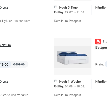
XLutz
Noch
5
Tage
Händler
Gültig:
27.07. - 11.08.
er Lgfl. ca. 180x200cm
Details im Prospekt
Br
a Natura
Bettges
49,00
Preis:
€ 399,00
XLutz
Noch
1
Woche
Händler
Gültig:
04.08. - 18.08.
ch Größe und Variante
Details im Prospekt