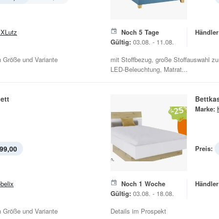
XLutz
Noch
5
Tage
Händler
Gültig:
03.08. - 11.08.
ch Größe und Variante
mit Stoffbezug, große Stoffauswahl zum 
LED-Beleuchtung, Matrat...
ett
Bettka
Marke:
99,00
Preis:
belix
Noch
1
Woche
Händler
Gültig:
03.08. - 18.08.
ch Größe und Variante
Details im Prospekt