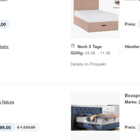
,00
Preis:
belix
Noch
5
Tage
Händler
Gültig:
03.08. - 11.08.
Details im Prospekt
Boxspr
a Natura
Marke:
99,00
Preis:
€ 1.359,00