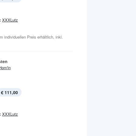
:
XXXLutz
individuellen Preis erhältlich, inkl.
sten
Hom'in
€ 111,00
:
XXXLutz