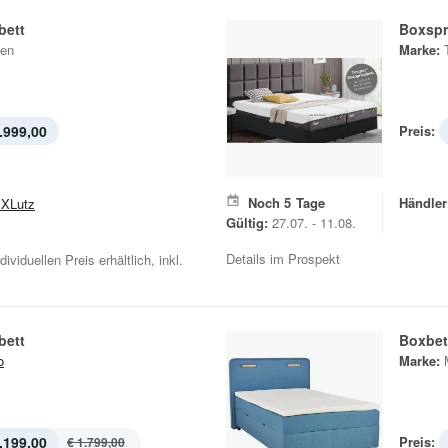
bett
Boxspr
en
Marke:
.999,00
Preis:
Noch
5
Tage
Händler
XLutz
Gültig:
27.07. - 11.08.
Details im Prospekt
viduellen Preis erhältlich, inkl.
bett
Boxbet
o
Marke:
.199,00
Preis:
€ 1.799,00