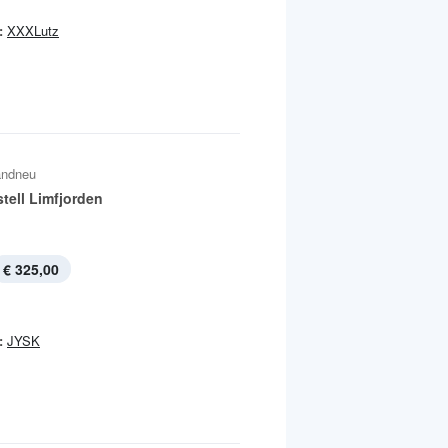
:
XXXLutz
andneu
tell Limfjorden
€ 325,00
:
JYSK