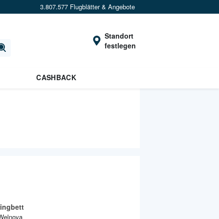
3.807.577 Flugblätter & Angebote
Standort
festlegen
CASHBACK
ingbett
Welnova