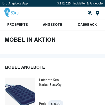
DIE Angebote App
3.812.625 Flugblätter & Angebote
St
PROSPEKTE
ANGEBOTE
CASHBACK
MÖBEL IN AKTION
MÖBEL ANGEBOTE
Luftbett Kea
Marke:
BestWay
Preis:
€ 8,00