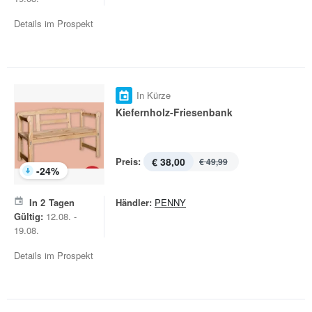
Details im Prospekt
In Kürze
Kiefernholz-Friesenbank
Preis:
€ 38,00
€ 49,99
-
24
%
In
2
Tagen
Händler:
PENNY
Gültig:
12.08. -
19.08.
Details im Prospekt