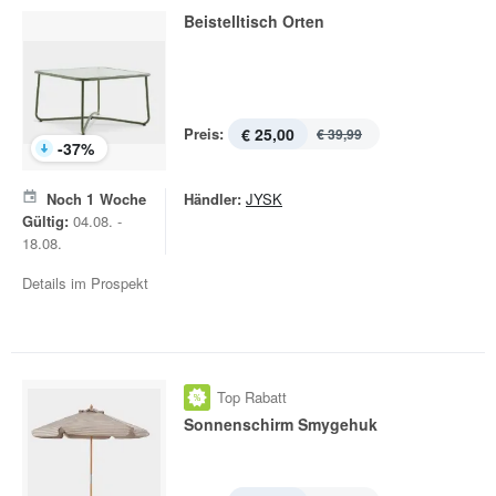
Beistelltisch Orten
Preis:
€ 25,00
€ 39,99
-
37
%
Noch
1
Woche
Händler:
JYSK
Gültig:
04.08. -
18.08.
Details im Prospekt
Top Rabatt
Sonnenschirm Smygehuk