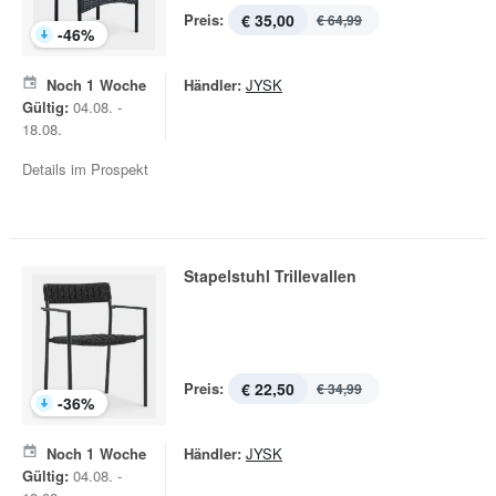
Preis:
€ 35,00
€ 64,99
-
46
%
Noch
1
Woche
Händler:
JYSK
Gültig:
04.08. -
18.08.
Details im Prospekt
Stapelstuhl Trillevallen
Preis:
€ 22,50
€ 34,99
-
36
%
Noch
1
Woche
Händler:
JYSK
Gültig:
04.08. -