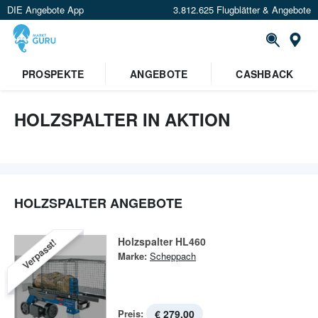
DIE Angebote App
3.812.625 Flugblätter & Angebote
St
×
PROSPEKTE
ANGEBOTE
CASHBACK
Verrate uns deinen Standort um
Angebote in deiner Nähe
zu
sehen.
HOLZSPALTER IN AKTION
Standort festlegen
HOLZSPALTER ANGEBOTE
Holzspalter HL460
Verpasst!
Marke:
Scheppach
Preis:
€ 279,00