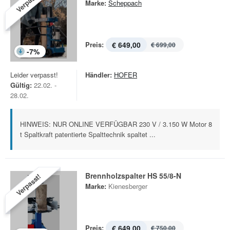
Verpasst!
Marke:
Scheppach
Preis:
€ 649,00
€ 699,00
-
7
%
Leider verpasst!
Händler:
HOFER
Gültig:
22.02. -
28.02.
HINWEIS: NUR ONLINE VERFÜGBAR 230 V / 3.150 W Motor 8
t Spaltkraft patentierte Spalttechnik spaltet ...
Brennholzspalter HS 55/8-N
Verpasst!
Marke:
Kienesberger
Preis:
€ 649,00
€ 750,00