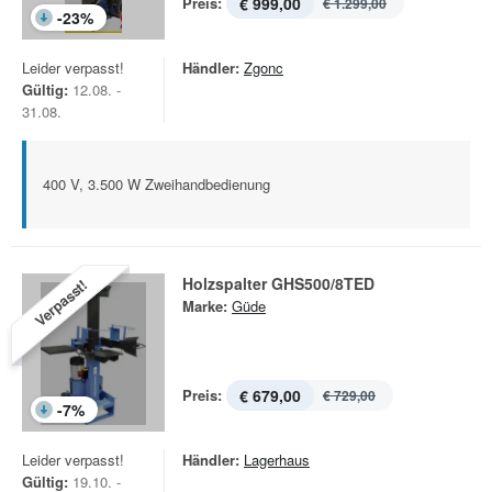
Preis:
€ 999,00
€ 1.299,00
-
23
%
Leider verpasst!
Händler:
Zgonc
Gültig:
12.08. -
31.08.
400 V, 3.500 W Zweihandbedienung
Holzspalter GHS500/8TED
Verpasst!
Marke:
Güde
Preis:
€ 679,00
€ 729,00
-
7
%
Leider verpasst!
Händler:
Lagerhaus
Gültig:
19.10. -