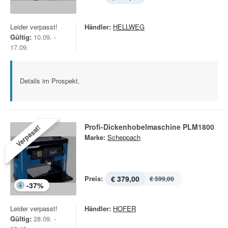
Leider verpasst!
Händler:
HELLWEG
Gültig:
10.09. -
17.09.
Details im Prospekt.
Profi-Dickenhobelmaschine PLM1800
Verpasst!
Marke:
Scheppach
Preis:
€ 379,00
€ 599,00
-
37
%
Leider verpasst!
Händler:
HOFER
Gültig:
28.09. -