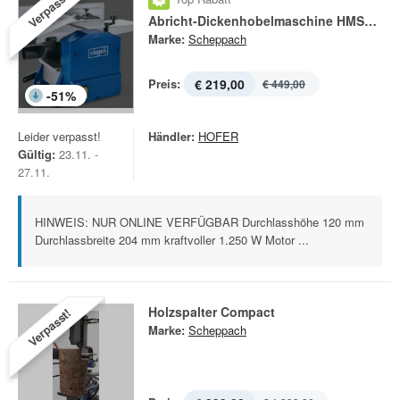
Verpasst!
Abricht-Dickenhobelmaschine HMS850
Marke:
Scheppach
Preis:
€ 219,00
€ 449,00
-
51
%
Leider verpasst!
Händler:
HOFER
Gültig:
23.11. -
27.11.
HINWEIS: NUR ONLINE VERFÜGBAR Durchlasshöhe 120 mm
Durchlassbreite 204 mm kraftvoller 1.250 W Motor ...
Holzspalter Compact
Verpasst!
Marke:
Scheppach