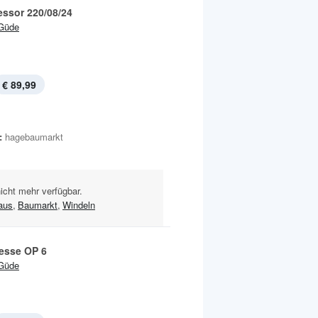
ssor 220/08/24
Güde
€ 89,99
:
hagebaumarkt
nicht mehr verfügbar.
aus
,
Baumarkt
,
Windeln
esse OP 6
Güde