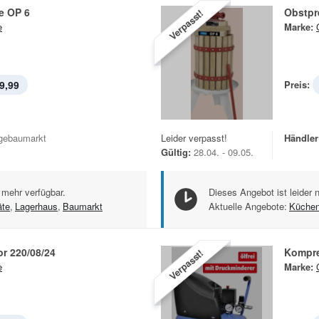
e OP 6
Obstpr
Verpasst!
e
Marke:
9,99
Preis:
gebaumarkt
Leider verpasst!
Händler
Gültig:
28.04. - 09.05.
 mehr verfügbar.
Dieses Angebot ist leider 
äte
,
Lagerhaus
,
Baumarkt
Aktuelle Angebote:
Küchen
r 220/08/24
Kompre
Verpasst!
e
Marke: