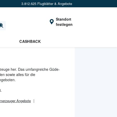
3.812.625 Flugblätter & Angebote
Standort
festlegen
CASHBACK
zeuge her. Das umfangreiche Güde-
en sowie alles für die
ngeboten.
t
.
omerzeuger Angebote