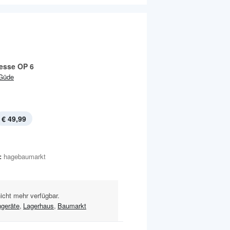
esse OP 6
Güde
€ 49,99
:
hagebaumarkt
nicht mehr verfügbar.
geräte
,
Lagerhaus
,
Baumarkt