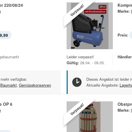
r 220/08/24
Kompre
Verpasst!
e
Marke:
9,99
Preis:
gebaumarkt
Leider verpasst!
Händler
Gültig:
28.04. - 09.05.
 mehr verfügbar.
Dieses Angebot ist leider 
Baumarkt
,
Gemüsekonserven
Aktuelle Angebote:
Lagerh
e OP 6
Obstpr
Verpasst!
e
Marke: