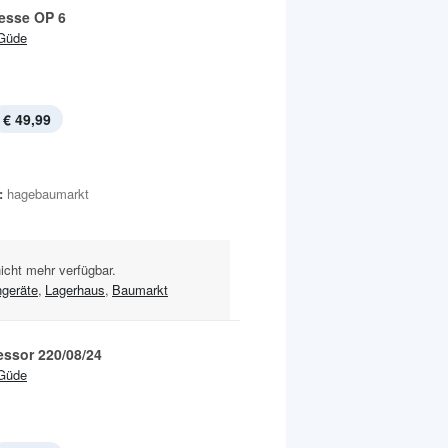
esse OP 6
Güde
€ 49,99
:
hagebaumarkt
nicht mehr verfügbar.
geräte
,
Lagerhaus
,
Baumarkt
ssor 220/08/24
Güde