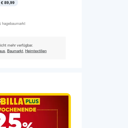
€ 89,99
:
hagebaumarkt
nicht mehr verfügbar.
aus
,
Baumarkt
,
Heimtextilien