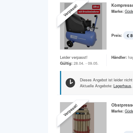
Kompresso
Verpasst!
Marke:
Güd
Preis:
€ 8
Leider verpasst!
Händler:
ha
Gültig:
28.04. - 09.05.
Dieses Angebot ist leider nicht
Aktuelle Angebote:
Lagerhaus
,
Obstpress
Verpasst!
Marke:
Güd