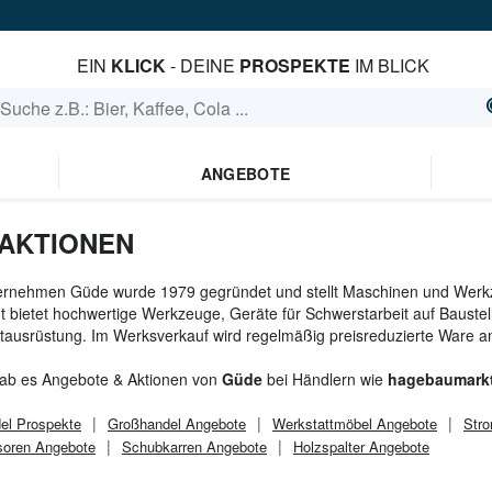
EIN
KLICK
- DEINE
PROSPEKTE
IM BLICK
ANGEBOTE
AKTIONEN
ernehmen Güde wurde 1979 gegründet und stellt Maschinen und Werk
t bietet hochwertige Werkzeuge, Geräte für Schwerstarbeit auf Baustell
tausrüstung. Im Werksverkauf wird regelmäßig preisreduzierte Ware a
gab es Angebote & Aktionen von
Güde
bei Händlern wie
hagebaumark
el
Prospekte
Großhandel
Angebote
Werkstattmöbel Angebote
Str
oren Angebote
Schubkarren Angebote
Holzspalter Angebote