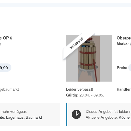
e OP 6
Obstpr
Verpasst!
e
Marke:
9,99
Preis:
gebaumarkt
Leider verpasst!
Händler
Gültig:
28.04. - 09.05.
 mehr verfügbar.
Dieses Angebot ist leider 
äte
,
Lagerhaus
,
Baumarkt
Aktuelle Angebote:
Küchen