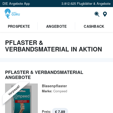
DIE Angebote App
3.812.625 Flugblätter & Angebote
St
×
PROSPEKTE
ANGEBOTE
CASHBACK
Verrate uns deinen Standort um
Angebote in deiner Nähe
zu
sehen.
PFLASTER &
VERBANDSMATERIAL IN AKTION
Standort festlegen
PFLASTER & VERBANDSMATERIAL
ANGEBOTE
Blasenpflaster
Verpasst!
Marke:
Compeed
Preis:
€ 7,89