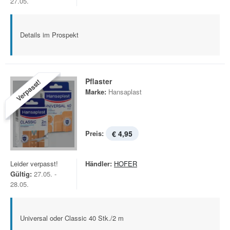
27.05.
Details im Prospekt
Pflaster
Verpasst!
Marke:
Hansaplast
Preis:
€ 4,95
Leider verpasst!
Händler:
HOFER
Gültig:
27.05. -
28.05.
Universal oder Classic 40 Stk./2 m