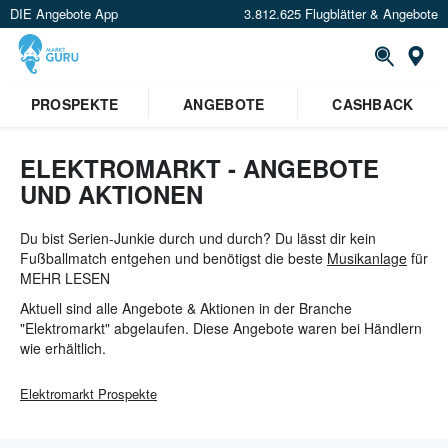
DIE Angebote App
3.812.625 Flugblätter & Angebote
St
PROSPEKTE
ANGEBOTE
CASHBACK
ELEKTROMARKT - ANGEBOTE
UND AKTIONEN
Du bist Serien-Junkie durch und durch? Du lässt dir kein
Fußballmatch entgehen und benötigst die beste
Musikanlage
für
deine Party danach? Dann bist du hier genau richtig: Verpasse
MEHR LESEN
jetzt keine Angebote mehr zum Thema
Elektronik
und sei der
Aktuell sind alle Angebote & Aktionen in der Branche
Erste der weiß wo man den neusten Samsung-TV, die besten
"Elektromarkt" abgelaufen. Diese Angebote waren bei Händlern
Sony-Lautsprecher oder das günstigste
Smartphone
bekommt.
wie
erhältlich.
In den Prospekten von
MediaMarkt
,
SATURN
&
Conrad
wirst du
bestimmt fündig.
Elektromarkt
Prospekte