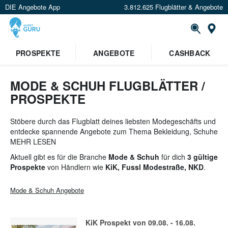
DIE Angebote App
3.812.625 Flugblätter & Angebote
St
PROSPEKTE
ANGEBOTE
CASHBACK
MODE & SCHUH FLUGBLÄTTER /
PROSPEKTE
Stöbere durch das Flugblatt deines liebsten Modegeschäfts und
entdecke spannende Angebote zum Thema Bekleidung, Schuhe
und Accessories. Egal ob du auf der Suche nach
MEHR LESEN
Damenbekleidung
,
Herrenbekleidung
oder
Kinder- &
Aktuell gibt es für die Branche
Mode & Schuh
für dich
3 gültige
Babybekleidung
bist, hier findest du Prospekte von
Deichmann
,
Prospekte
von Händlern wie
KiK, Fussl Modestraße, NKD
.
MyShoes
,
NKD
und vielen mehr!
Mode & Schuh
Angebote
KiK
Prospekt von
09.08.
-
16.08.