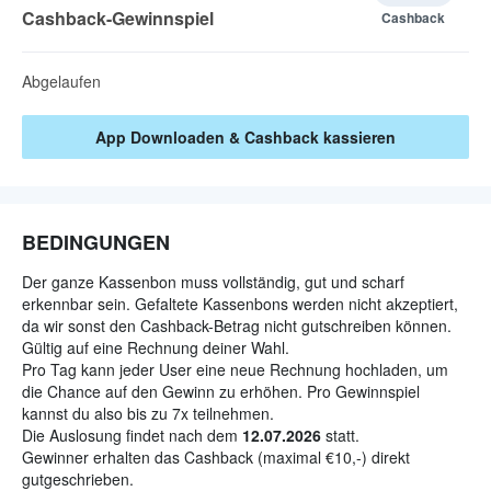
Cashback-Gewinnspiel
Cashback
Abgelaufen
App Downloaden & Cashback kassieren
BEDINGUNGEN
Der ganze Kassenbon muss vollständig, gut und scharf
erkennbar sein. Gefaltete Kassenbons werden nicht akzeptiert,
da wir sonst den Cashback-Betrag nicht gutschreiben können.
Gültig auf eine Rechnung deiner Wahl.
Pro Tag kann jeder User eine neue Rechnung hochladen, um
die Chance auf den Gewinn zu erhöhen. Pro Gewinnspiel
kannst du also bis zu 7x teilnehmen.
Die Auslosung findet nach dem
12.07.2026
statt.
Gewinner erhalten das Cashback (maximal €10,-) direkt
gutgeschrieben.