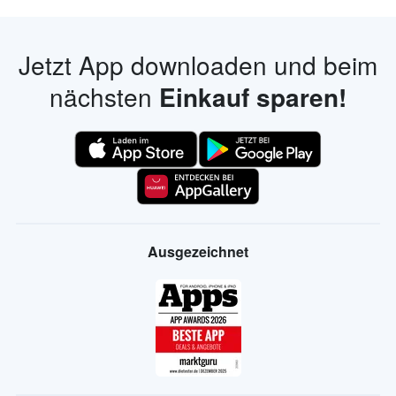
Jetzt App downloaden und beim
nächsten
Einkauf sparen!
Ausgezeichnet