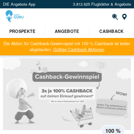
DIE Angebote App
3.812.625 Flugblätter & Angebote
St
PROSPEKTE
ANGEBOTE
CASHBACK
Die Aktion für
Cashback-Gewinnspiel
mit
100 %
Cashback ist leider
abgelaufen.
Gültige Cashback Aktionen
100 %