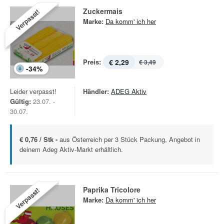
Zuckermais
Verpasst!
Marke:
Da komm' ich her
Preis:
€ 2,29
€ 3,49
-
34
%
Leider verpasst!
Händler:
ADEG Aktiv
Gültig:
23.07. -
30.07.
€ 0,76 / Stk -
aus Österreich per 3 Stück Packung, Angebot in
deinem Adeg Aktiv-Markt erhältlich.
Paprika Tricolore
Verpasst!
Marke:
Da komm' ich her