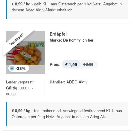
€ 0,99 / kg -
gelb KL I aus Österreich per 1 kg Netz. Angebot in
deinem Adeg Aktiv-Markt erhältlich.
Erdäpfel
Verpasst!
Marke:
Da komm' ich her
Preis:
€ 1,99
€ 2,99
-
33
%
Leider verpasst!
Händler:
ADEG Aktiv
Gültig:
30.07. -
06.08.
€ 0,99 / kg -
festkochend od. vorwiegend festkochend KL I, aus
Österreich per 2 kg Netz. Angebot in deinem Adeg Ak...