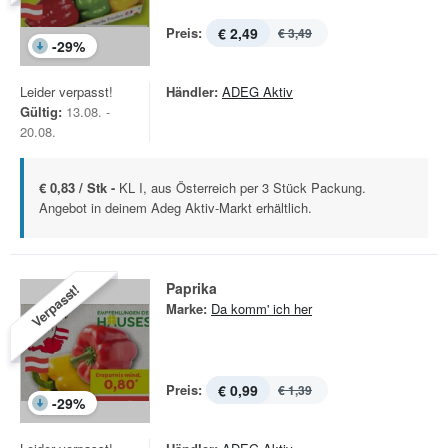
Preis:
€ 2,49
€ 3,49
-
29
%
Leider verpasst!
Händler:
ADEG Aktiv
Gültig:
13.08. -
20.08.
€ 0,83 / Stk -
KL I, aus Österreich per 3 Stück Packung.
Angebot in deinem Adeg Aktiv-Markt erhältlich.
Paprika
Verpasst!
Marke:
Da komm' ich her
Preis:
€ 0,99
€ 1,39
-
29
%