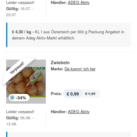
Leider verpasst!
Händler:
ADEG Aktiv
Gültig:
16.07. -
23.07.
€ 4,30 / kg -
KL I aus Österreich per 300 g Packung Angebot in
deinem Adeg Aktiv-Markt erhältlich.
Zwiebeln
Verpasst!
Marke:
Da komm' ich her
Preis:
€ 0,99
€ 1,49
-
34
%
Leider verpasst!
Händler:
ADEG Aktiv
Gültig:
06.08. -
13.08.