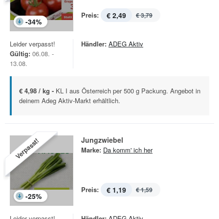
Preis:
€ 2,49
€ 3,79
-
34
%
Leider verpasst!
Händler:
ADEG Aktiv
Gültig:
06.08. -
13.08.
€ 4,98 / kg -
KL I aus Österreich per 500 g Packung. Angebot in
deinem Adeg Aktiv-Markt erhältlich.
Jungzwiebel
Verpasst!
Marke:
Da komm' ich her
Preis:
€ 1,19
€ 1,59
-
25
%
Leider verpasst!
Händler:
ADEG Aktiv