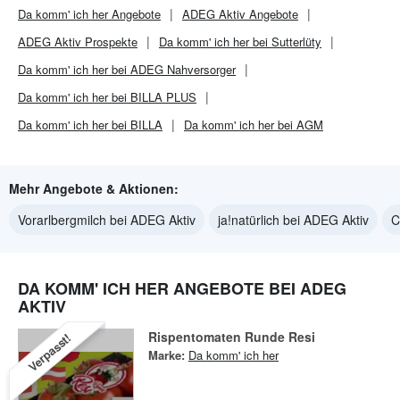
Da komm' ich her
Angebote
ADEG Aktiv
Angebote
ADEG Aktiv
Prospekte
Da komm' ich her bei Sutterlüty
Da komm' ich her bei ADEG Nahversorger
Da komm' ich her bei BILLA PLUS
Da komm' ich her bei BILLA
Da komm' ich her bei AGM
Mehr Angebote & Aktionen:
Vorarlbergmilch bei ADEG Aktiv
ja!natürlich bei ADEG Aktiv
C
DA KOMM' ICH HER ANGEBOTE BEI ADEG
AKTIV
Rispentomaten Runde Resi
Verpasst!
Marke:
Da komm' ich her