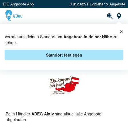
DIE Angebote App
3.812.625 Flugblätter & Angebote
St
×
PROSPEKTE
ANGEBOTE
CASHBACK
Verrate uns deinen Standort um
Angebote in deiner Nähe
zu
sehen.
DA KOMM' ICH HER BEI ADEG
AKTIV - ANGEBOTE & AKTIONEN
Standort festlegen
Beim Händler
ADEG Aktiv
sind aktuell alle Angebote
abgelaufen.