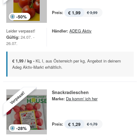
Preis:
€ 1,99
€ 3,99
-
50
%
Leider verpasst!
Händler:
ADEG Aktiv
Gültig:
24.07. -
26.07.
€ 1,99 / kg -
KL I, aus Österreich per kg, Angebot in deinem
Adeg Aktiv-Markt erhältlich.
Snackradieschen
Verpasst!
Marke:
Da komm' ich her
Preis:
€ 1,29
€ 1,79
-
28
%