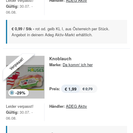
Leider verpasst!
Händler:
ADEG Aktiv
Gültig:
30.07. -
06.08.
€ 0,99 / Stk -
rot od. gelb KL I, aus Österreich per Stück.
Angebot in deinem Adeg Aktiv-Markt erhältlich.
Knoblauch
Verpasst!
Marke:
Da komm' ich her
Preis:
€ 1,99
€ 2,79
-
29
%
Leider verpasst!
Händler:
ADEG Aktiv
Gültig:
30.07. -
06.08.