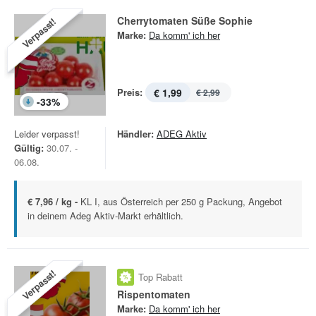
Cherrytomaten Süße Sophie
Verpasst!
Marke:
Da komm' ich her
Preis:
€ 1,99
€ 2,99
-
33
%
Leider verpasst!
Händler:
ADEG Aktiv
Gültig:
30.07. -
06.08.
€ 7,96 / kg -
KL I, aus Österreich per 250 g Packung, Angebot
in deinem Adeg Aktiv-Markt erhältlich.
Verpasst!
Top Rabatt
Rispentomaten
Marke:
Da komm' ich her