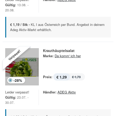
Gültig:
13.08. -
20.08.
€ 1,19 / Stk -
KL I aus Österreich per Bund. Angebot in deinem
Adeg Aktiv-Markt erhältlich.
Krauthäuptelsalat
Verpasst!
Marke:
Da komm' ich her
Preis:
€ 1,29
€ 1,79
-
28
%
Leider verpasst!
Händler:
ADEG Aktiv
Gültig:
23.07. -
30.07.