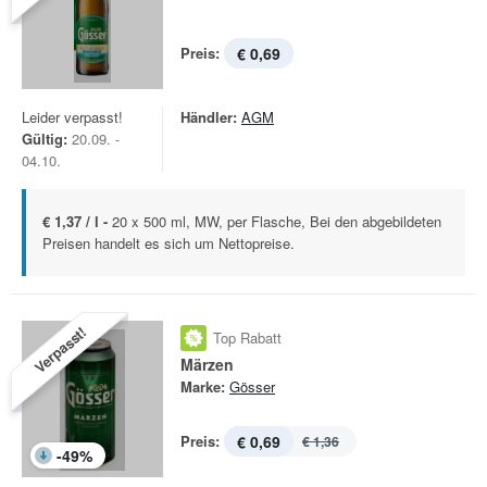
Preis:
€ 0,69
Leider verpasst!
Händler:
AGM
Gültig:
20.09. -
04.10.
€ 1,37 / l -
20 x 500 ml, MW, per Flasche, Bei den abgebildeten
Preisen handelt es sich um Nettopreise.
Verpasst!
Top Rabatt
Märzen
Marke:
Gösser
Preis:
€ 0,69
€ 1,36
-
49
%