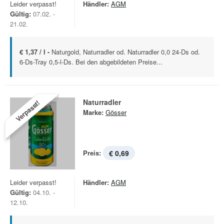
Leider verpasst!
Händler:
AGM
Gültig:
07.02. -
21.02.
€ 1,37 / l -
Naturgold, Naturradler od. Naturradler 0,0 24-Ds od.
6-Ds-Tray 0,5-l-Ds. Bei den abgebildeten Preise...
Naturradler
Verpasst!
Marke:
Gösser
Preis:
€ 0,69
Leider verpasst!
Händler:
AGM
Gültig:
04.10. -
12.10.