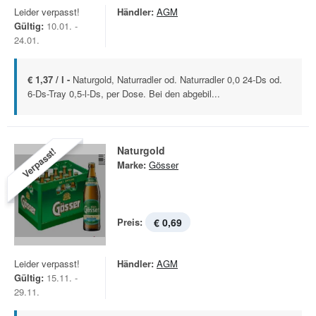
Leider verpasst!
Händler:
AGM
Gültig:
10.01. -
24.01.
€ 1,37 / l -
Naturgold, Naturradler od. Naturradler 0,0 24-Ds od.
6-Ds-Tray 0,5-l-Ds, per Dose. Bei den abgebil...
Naturgold
Verpasst!
Marke:
Gösser
Preis:
€ 0,69
Leider verpasst!
Händler:
AGM
Gültig:
15.11. -
29.11.