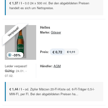
€ 1,37 / l -
0.0 24 x 500 ml. Bei den abgebildeten Preisen
handelt es sich um Nettopreise.
Helles
Verpasst!
Marke:
Gösser
Preis:
€ 0,72
€ 1,11
-
35
%
Leider verpasst!
Händler:
AGM
Gültig:
24.01. -
07.02.
€ 1,44 / l -
od. Zipfer Märzen 20-Fl-Kiste od. 6-Fl-Träger 0,5-l-
MW-Fl, per Fl. Bei den abgebildeten Preisen ha...