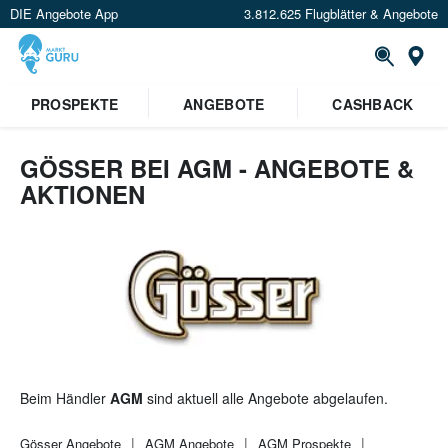
DIE Angebote App
3.812.625 Flugblätter & Angebote
St
PROSPEKTE
ANGEBOTE
CASHBACK
GÖSSER BEI AGM - ANGEBOTE &
AKTIONEN
Beim Händler
AGM
sind aktuell alle Angebote abgelaufen.
Gösser
Angebote
AGM
Angebote
AGM
Prospekte