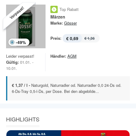
Verpasst!
Top Rabatt
Märzen
Marke:
Gösser
Preis:
€ 0,69
€ 1,36
-
49
%
Leider verpasst!
Händler:
AGM
Gültig:
01.01. -
10.01.
€ 1,37 / l -
Naturgold, Naturradler od. Naturradler 0,0 24-Ds od.
6-Ds-Tray 0,5-l-Ds, per Dose. Bei den abgebilde...
HIGHLIGHTS