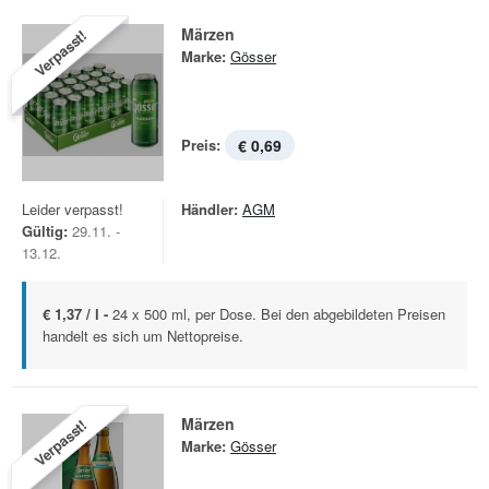
Märzen
Verpasst!
Marke:
Gösser
Preis:
€ 0,69
Leider verpasst!
Händler:
AGM
Gültig:
29.11. -
13.12.
€ 1,37 / l -
24 x 500 ml, per Dose. Bei den abgebildeten Preisen
handelt es sich um Nettopreise.
Märzen
Verpasst!
Marke:
Gösser