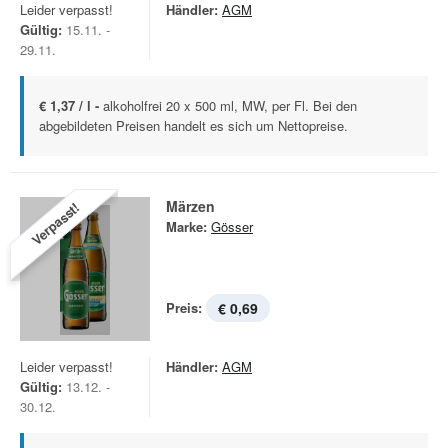
Leider verpasst!
Händler:
AGM
Gültig:
15.11. -
29.11.
€ 1,37 / l -
alkoholfrei 20 x 500 ml, MW, per Fl. Bei den
abgebildeten Preisen handelt es sich um Nettopreise.
Märzen
Verpasst!
Marke:
Gösser
Preis:
€ 0,69
Leider verpasst!
Händler:
AGM
Gültig:
13.12. -
30.12.