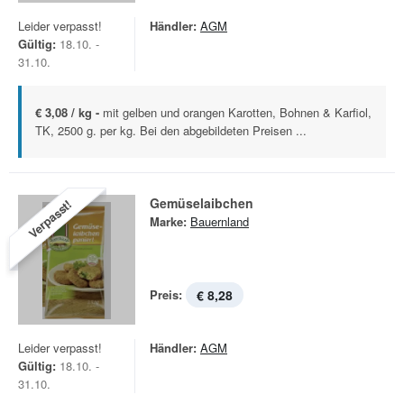
Leider verpasst!
Händler:
AGM
Gültig:
18.10. -
31.10.
€ 3,08 / kg -
mit gelben und orangen Karotten, Bohnen & Karfiol,
TK, 2500 g. per kg. Bei den abgebildeten Preisen ...
Gemüselaibchen
Verpasst!
Marke:
Bauernland
Preis:
€ 8,28
Leider verpasst!
Händler:
AGM
Gültig:
18.10. -
31.10.