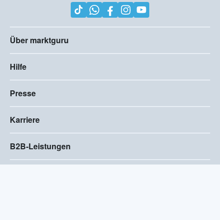
Über marktguru
Hilfe
Presse
Karriere
B2B-Leistungen
Impressum
AGB
Compliance
Barrierefreiheitserklärung
Datenschutz
Privatsphären-Einstellungen
2026
©
Visivo Consulting GmbH