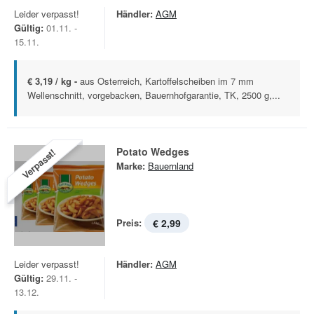
Leider verpasst!
Händler:
AGM
Gültig:
01.11. -
15.11.
€ 3,19 / kg -
aus Osterreich, Kartoffelscheiben im 7 mm
Wellenschnitt, vorgebacken, Bauernhofgarantie, TK, 2500 g,...
Potato Wedges
Verpasst!
Marke:
Bauernland
Preis:
€ 2,99
Leider verpasst!
Händler:
AGM
Gültig:
29.11. -
13.12.