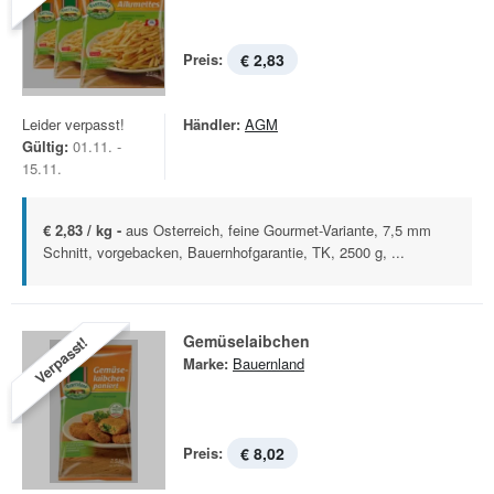
Preis:
€ 2,83
Leider verpasst!
Händler:
AGM
Gültig:
01.11. -
15.11.
€ 2,83 / kg -
aus Osterreich, feine Gourmet-Variante, 7,5 mm
Schnitt, vorgebacken, Bauernhofgarantie, TK, 2500 g, ...
Gemüselaibchen
Verpasst!
Marke:
Bauernland
Preis:
€ 8,02