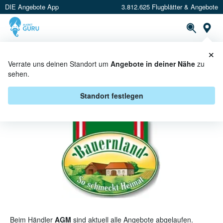
DIE Angebote App
3.812.625 Flugblätter & Angebote
St
×
PROSPEKTE
ANGEBOTE
CASHBACK
Verrate uns deinen Standort um
Angebote in deiner Nähe
zu
sehen.
BAUERNLAND BEI AGM -
ANGEBOTE & AKTIONEN
Standort festlegen
Beim Händler
AGM
sind aktuell alle Angebote abgelaufen.