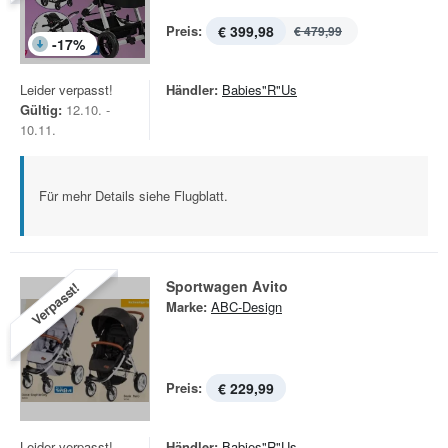
Preis:
€ 399,98
€ 479,99
-
17
%
Leider verpasst!
Händler:
Babies"R"Us
Gültig:
12.10. -
10.11.
Für mehr Details siehe Flugblatt.
Sportwagen Avito
Verpasst!
Marke:
ABC-Design
Preis:
€ 229,99
Leider verpasst!
Händler:
Babies"R"Us