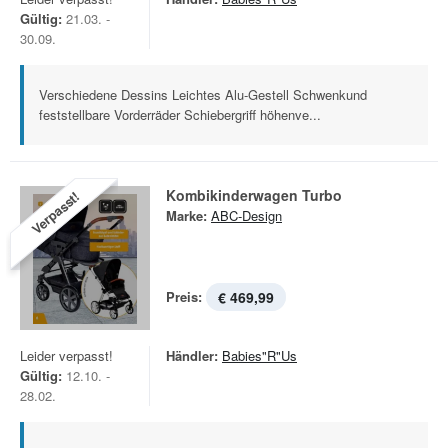
Gültig:
21.03. -
30.09.
Verschiedene Dessins Leichtes Alu-Gestell Schwenkund
feststellbare Vorderräder Schiebergriff höhenve...
Kombikinderwagen Turbo
Verpasst!
Marke:
ABC-Design
Preis:
€ 469,99
Leider verpasst!
Händler:
Babies"R"Us
Gültig:
12.10. -
28.02.