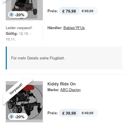
Preis:
€ 79,98
€ 99,99
-
20
%
Leider verpasst!
Händler:
Babies"R"Us
Gültig:
12.10. -
10.11.
Für mehr Details siehe Flugblatt.
Kiddy Ride On
Verpasst!
Marke:
ABC-Design
Preis:
€ 39,98
€ 49,99
-
20
%