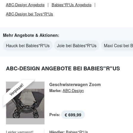
ABC-Design
Angebote
Babies"R"Us
Angebote
ABC-Design bei Toys"R"Us
Mehr Angebote & Aktionen:
Hauck bei Babies"R"Us
Joie bei Babies"R"Us
Maxi Cosi bei 
ABC-DESIGN ANGEBOTE BEI BABIES"R"US
Geschwisterwagen Zoom
Verpasst!
Marke:
ABC-Design
Preis:
€ 699,99
Leider verpasst!
Händler:
Babies"R"Us