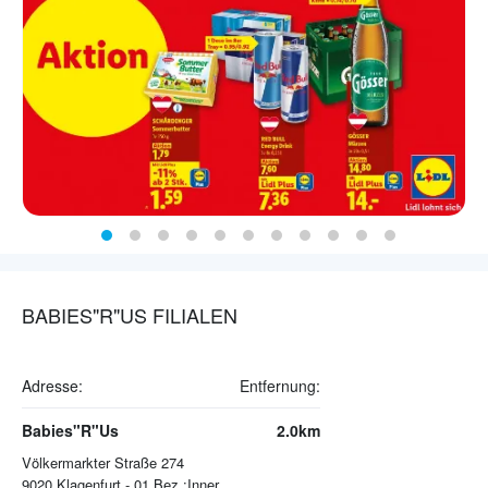
BABIES"R"US FILIALEN
Adresse:
Entfernung:
Babies"R"Us
2.0km
Völkermarkter Straße 274
9020
Klagenfurt - 01.Bez.:Innere Stadt