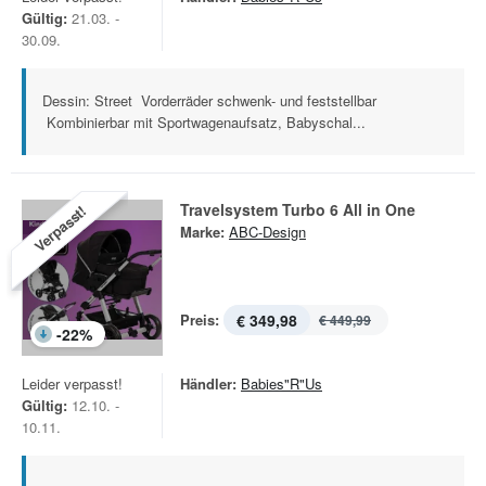
Gültig:
21.03. -
30.09.
Dessin: Street Vorderräder schwenk- und feststellbar
Kombinierbar mit Sportwagenaufsatz, Babyschal...
Travelsystem Turbo 6 All in One
Verpasst!
Marke:
ABC-Design
Preis:
€ 349,98
€ 449,99
-
22
%
Leider verpasst!
Händler:
Babies"R"Us
Gültig:
12.10. -
10.11.