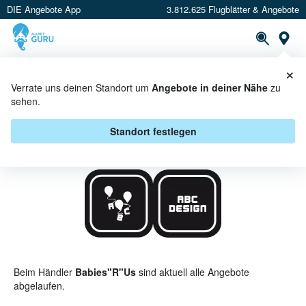
DIE Angebote App
3.812.625 Flugblätter & Angebote
St
×
PROSPEKTE
ANGEBOTE
CASHBACK
Verrate uns deinen Standort um
Angebote in deiner Nähe
zu
sehen.
ABC-DESIGN BEI BABIES"R"US -
ANGEBOTE & AKTIONEN
Standort festlegen
Beim Händler
Babies"R"Us
sind aktuell alle Angebote
abgelaufen.