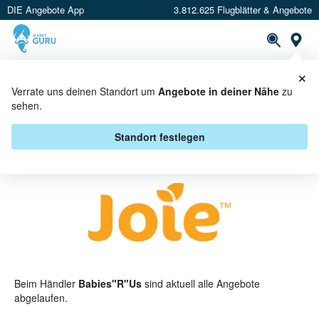
DIE Angebote App
3.812.625 Flugblätter & Angebote
St
×
PROSPEKTE
ANGEBOTE
CASHBACK
Verrate uns deinen Standort um
Angebote in deiner Nähe
zu
sehen.
JOIE BEI BABIES"R"US -
ANGEBOTE & AKTIONEN
Standort festlegen
Beim Händler
Babies"R"Us
sind aktuell alle Angebote
abgelaufen.