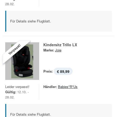
28.02.
Für Details siehe Flugblatt.
Kindersitz Trillo LX
Verpasst!
Marke:
Joie
Preis:
€ 89,99
Leider verpasst!
Händler:
Babies"R"Us
Gültig:
12.10. -
28.02.
Für Details siehe Flugblatt.