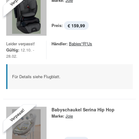
Marke:
Joie
Preis:
€ 159,99
Leider verpasst!
Händler:
Babies"R"Us
Gültig:
12.10. -
28.02.
Für Details siehe Flugblatt.
Babyschaukel Serina Hip Hop
Verpasst!
Marke:
Joie