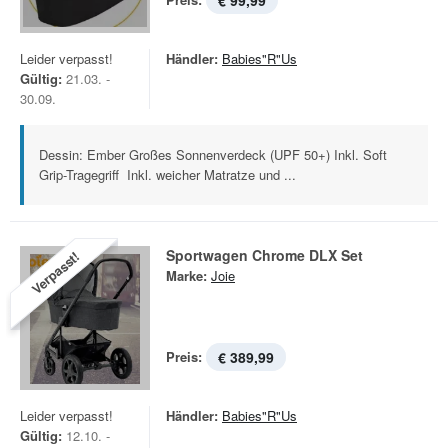
€ 99,99
Leider verpasst!
Händler:
Babies"R"Us
Gültig:
21.03. -
30.09.
Dessin: Ember Großes Sonnenverdeck (UPF 50+) Inkl. Soft
Grip-Tragegriff Inkl. weicher Matratze und ...
Sportwagen Chrome DLX Set
Verpasst!
Marke:
Joie
Preis:
€ 389,99
Leider verpasst!
Händler:
Babies"R"Us
Gültig:
12.10. -