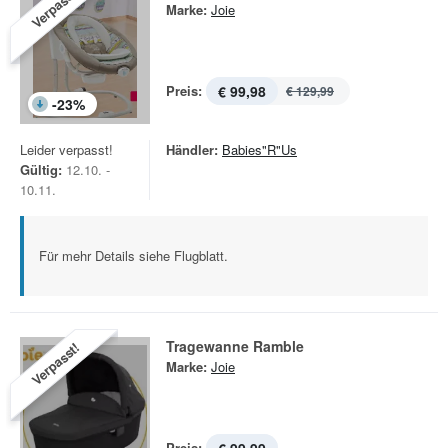
Verpasst!
Marke:
Joie
Preis:
€ 99,98
€ 129,99
-
23
%
Leider verpasst!
Händler:
Babies"R"Us
Gültig:
12.10. -
10.11.
Für mehr Details siehe Flugblatt.
Tragewanne Ramble
Verpasst!
Marke:
Joie
Preis: