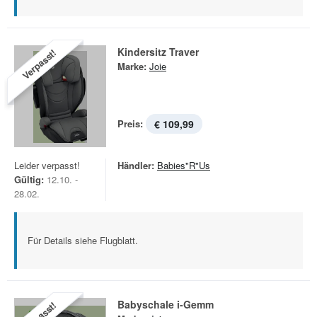
Kindersitz Traver
Verpasst!
Marke:
Joie
Preis:
€ 109,99
Leider verpasst!
Händler:
Babies"R"Us
Gültig:
12.10. -
28.02.
Für Details siehe Flugblatt.
Babyschale i-Gemm
Verpasst!