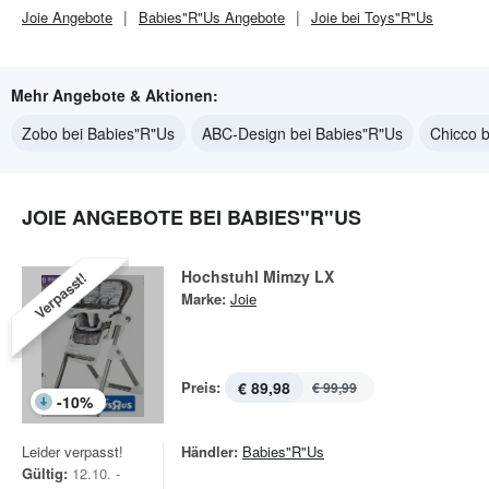
Joie
Angebote
Babies"R"Us
Angebote
Joie bei Toys"R"Us
Mehr Angebote & Aktionen:
Zobo bei Babies"R"Us
ABC-Design bei Babies"R"Us
Chicco 
JOIE ANGEBOTE BEI BABIES"R"US
Hochstuhl Mimzy LX
Verpasst!
Marke:
Joie
Preis:
€ 89,98
€ 99,99
-
10
%
Leider verpasst!
Händler:
Babies"R"Us
Gültig:
12.10. -