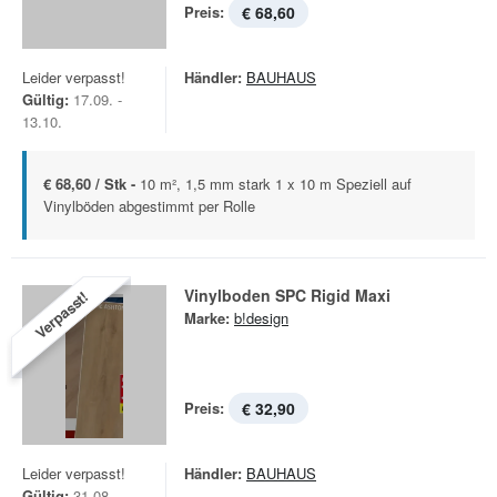
Preis:
€ 68,60
Leider verpasst!
Händler:
BAUHAUS
Gültig:
17.09. -
13.10.
€ 68,60 / Stk -
10 m², 1,5 mm stark 1 x 10 m Speziell auf
Vinylböden abgestimmt per Rolle
Vinylboden SPC Rigid Maxi
Verpasst!
Marke:
b!design
Preis:
€ 32,90
Leider verpasst!
Händler:
BAUHAUS
Gültig:
31.08. -