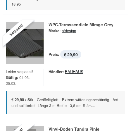
18,95
WPC-Terrassendiele Mirage Grey
Verpasst!
Marke:
b!design
Preis:
€ 29,90
Leider verpasst!
Händler:
BAUHAUS
Gültig:
04.03. -
25.03.
€ 29,90 / Stk -
Geriffelt/glatt - Extrem witterungsbeständig - Ast-
und splitterfrei. Länge 3 m Breite 13,8 cm Stärk...
Vinyl-Boden Tundra Pinie