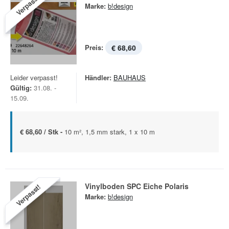
Verpasst!
Marke:
b!design
Preis:
€ 68,60
Leider verpasst!
Händler:
BAUHAUS
Gültig:
31.08. -
15.09.
€ 68,60 / Stk -
10 m², 1,5 mm stark, 1 x 10 m
Vinylboden SPC Eiche Polaris
Verpasst!
Marke:
b!design