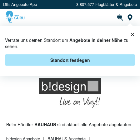
DIE Angebote App
3.807.577 Flugblätter & Angebote
St
×
PROSPEKTE
ANGEBOTE
CASHBACK
Verrate uns deinen Standort um
Angebote in deiner Nähe
zu
sehen.
B!DESIGN BEI BAUHAUS -
ANGEBOTE & AKTIONEN
Standort festlegen
Beim Händler
BAUHAUS
sind aktuell alle Angebote abgelaufen.
b!design
Angebote
BAUHAUS
Angebote