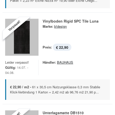
Paket = 2,23 m² Eiche Nizza m² 19,90 oder Eiche Orego...
Vinylboden Rigid SPC Tile Luna
Verpasst!
Marke:
b!design
Preis:
€ 22,90
Leider verpasst!
Händler:
BAUHAUS
Gültig:
14.07. -
04.08.
€ 22,90 / m2 -
61 x 30,5 cm Nutzungsklasse 0,3 mm Stabile
Klick-Verbindung 1 Karton = 2,42 m2 ab 96,76 m2 21,90 p...
Unterlagsmatte DB1510