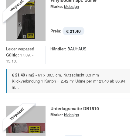
Vinylboden Spc Udine
Verpasst!
Marke:
b!design
Preis:
€ 21,40
Leider verpasst!
Händler:
BAUHAUS
Gültig:
17.09. -
13.10.
€ 21,40 / m2 -
61 x 30,5 cm, Nutzschicht 0,3 mm
Klickverbindung 1 Karton = 2,42 m² Udine per m² 21,40 ab 86,94
m...
Unterlagsmatte DB1510
Verpasst!
Marke:
b!design