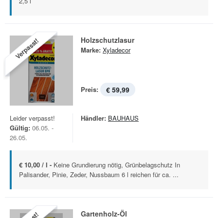
2,5 l
Holzschutzlasur
Verpasst!
Marke:
Xyladecor
Preis:
€ 59,99
Leider verpasst!
Händler:
BAUHAUS
Gültig:
06.05. -
26.05.
€ 10,00 / l -
Keine Grundierung nötig, Grünbelagschutz In
Palisander, Pinie, Zeder, Nussbaum 6 l reichen für ca. ...
Gartenholz-Öl