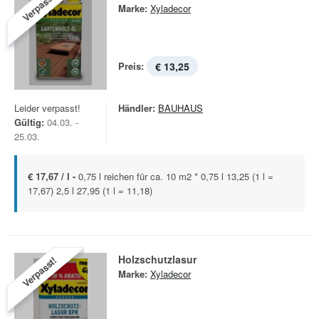
Verpasst!
Marke:
Xyladecor
Preis:
€ 13,25
Leider verpasst!
Händler:
BAUHAUS
Gültig:
04.03. -
25.03.
€ 17,67 / l -
0,75 l reichen für ca. 10 m2 * 0,75 l 13,25 (1 l =
17,67) 2,5 l 27,95 (1 l = 11,18)
Holzschutzlasur
Verpasst!
Marke:
Xyladecor