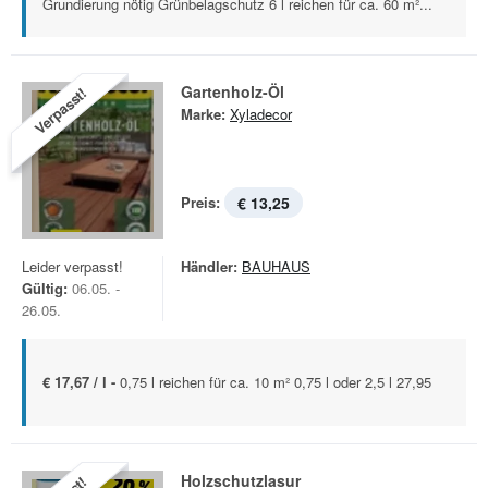
Grundierung nötig Grünbelagschutz 6 l reichen für ca. 60 m²...
Gartenholz-Öl
Verpasst!
Marke:
Xyladecor
Preis:
€ 13,25
Leider verpasst!
Händler:
BAUHAUS
Gültig:
06.05. -
26.05.
€ 17,67 / l -
0,75 l reichen für ca. 10 m² 0,75 l oder 2,5 l 27,95
Holzschutzlasur