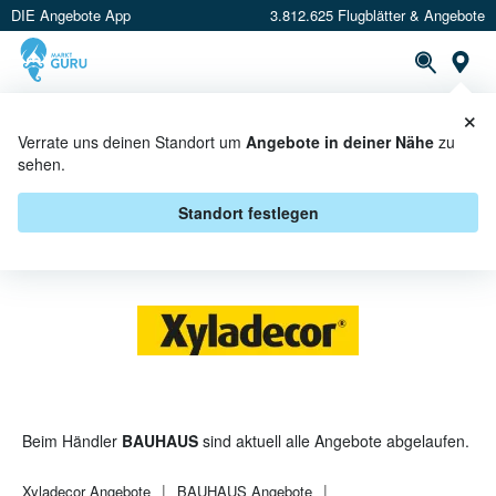
DIE Angebote App
3.812.625 Flugblätter & Angebote
St
×
PROSPEKTE
ANGEBOTE
CASHBACK
Verrate uns deinen Standort um
Angebote in deiner Nähe
zu
sehen.
XYLADECOR BEI BAUHAUS -
ANGEBOTE & AKTIONEN
Standort festlegen
Beim Händler
BAUHAUS
sind aktuell alle Angebote abgelaufen.
Xyladecor
Angebote
BAUHAUS
Angebote