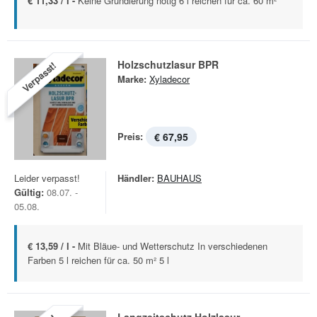
€ 11,33 / l -
Keine Grundierung nötig 6 l reichen für ca. 60 m²
Holzschutzlasur BPR
Verpasst!
Marke:
Xyladecor
Preis:
€ 67,95
Leider verpasst!
Händler:
BAUHAUS
Gültig:
08.07. -
05.08.
€ 13,59 / l -
Mit Bläue- und Wetterschutz In verschiedenen
Farben 5 l reichen für ca. 50 m² 5 l