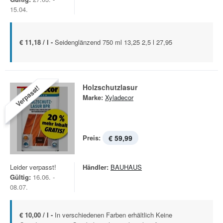
15.04.
€ 11,18 / l -
Seidenglänzend 750 ml 13,25 2,5 l 27,95
Holzschutzlasur
Verpasst!
Marke:
Xyladecor
Preis:
€ 59,99
Leider verpasst!
Händler:
BAUHAUS
Gültig:
16.06. -
08.07.
€ 10,00 / l -
In verschiedenen Farben erhältlich Keine