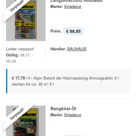
Langzeitschutz Holzlasur
Verpasst!
Marke:
Xyladecor
Preis:
€ 88,95
Leider verpasst!
Händler:
BAUHAUS
Gültig:
08.07. -
05.08.
€ 17,79 / l -
Alpin Betont die Holzmaserung Atmungsaktiv 5 l
reichen für ca. 35 m² 5 l
Bangkirai-Öl
Verpasst!
Marke:
Xyladecor