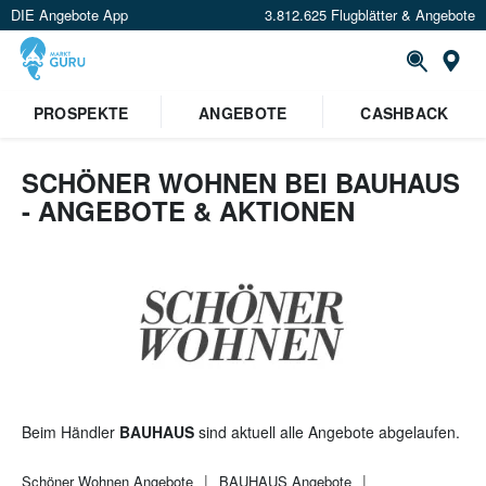
DIE Angebote App
3.812.625 Flugblätter & Angebote
St
×
PROSPEKTE
ANGEBOTE
CASHBACK
Verrate uns deinen Standort um
Angebote in deiner Nähe
zu
sehen.
SCHÖNER WOHNEN BEI BAUHAUS
- ANGEBOTE & AKTIONEN
Standort festlegen
Beim Händler
BAUHAUS
sind aktuell alle Angebote abgelaufen.
Schöner Wohnen
Angebote
BAUHAUS
Angebote