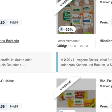
Verpasst!
s
Marke:
,80
Preis:
€ 2,39
-
33
%
nns BioMarkt
Leider verpasst!
Händler
Gültig:
16.03. - 27.03.
artoffel Kurkuma oder
€ 2,00 / l -
vegane Drinks, ideal fü
 als Dip oder zu...
oder zum Kochen und Backen, 3 So
-Cuisine
Bio-Fr
Verpasst!
s
Marke:
,59
Preis:
€ 1,99