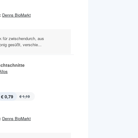
:
Denns BioMarkt
ck für zwischendurch, aus
nig gesüßt, verschie...
uchtschnitte
Allos
€ 0,79
€ 1,19
:
Denns BioMarkt