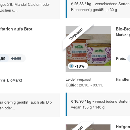
€ 26,33 / kg -
verschiedene Sorten,
ungesüßt, Mandel Calcium oder
Bienenhonig gesüßt je 30 g
ochen u...
fstrich aufs Brot
Bio-Bro
Verpasst!
s
Marke:
,99
Preis:
€ 2,39
-
18
%
Leider verpasst!
Händler
nns BioMarkt
Gültig:
20.10. - 03.11.
€ 16,96 / kg -
verschiedene Sorten
ra cremig gerührt, auch als Dip
vegan 135 g / 140 g
n oder...
Hofge