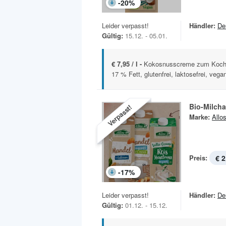
-
20
%
Leider verpasst!
Händler:
De
Gültig:
15.12. - 05.01.
€ 7,95 / l -
Kokosnusscreme zum Kochen
17 % Fett, glutenfrei, laktosefrei, vega
Bio-Milcha
Verpasst!
Marke:
Allo
Preis:
€ 2
-
17
%
Leider verpasst!
Händler:
De
Gültig:
01.12. - 15.12.