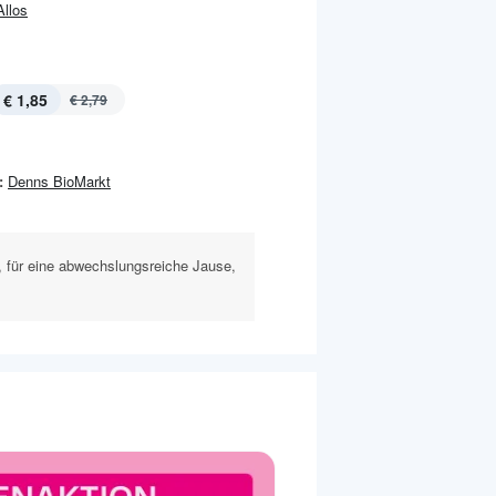
Allos
€ 1,85
€ 2,79
:
Denns BioMarkt
, für eine abwechslungsreiche Jause,