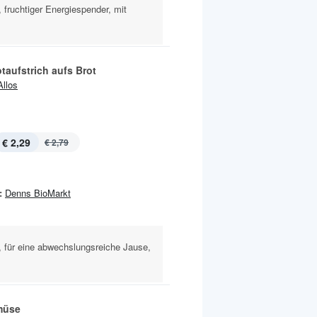
 fruchtiger Energiespender, mit
taufstrich aufs Brot
Allos
€ 2,29
€ 2,79
:
Denns BioMarkt
, für eine abwechslungsreiche Jause,
müse