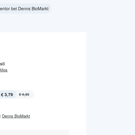
entor bei Denns BioMarkt
sli
Allos
€ 3,79
€ 4,49
:
Denns BioMarkt