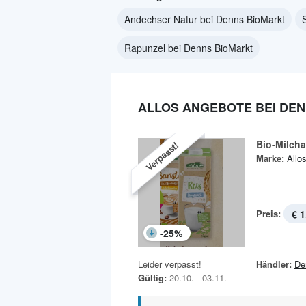
Andechser Natur bei Denns BioMarkt
Rapunzel bei Denns BioMarkt
ALLOS ANGEBOTE BEI DE
Bio-Milcha
Verpasst!
Marke:
Allo
Preis:
€ 1
-
25
%
Leider verpasst!
Händler:
De
Gültig:
20.10. - 03.11.