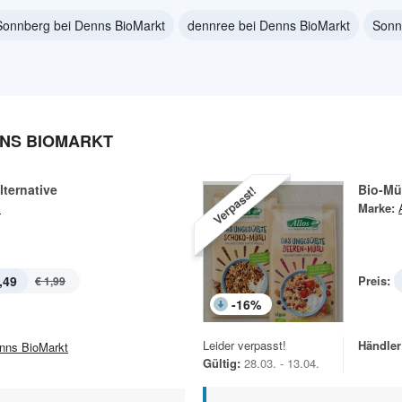
Sonnberg bei Denns BioMarkt
dennree bei Denns BioMarkt
Sonn
NNS BIOMARKT
lternative
Bio-Mü
Verpasst!
s
Marke:
,49
Preis:
€ 1,99
-
16
%
Leider verpasst!
Händler
nns BioMarkt
Gültig:
28.03. - 13.04.