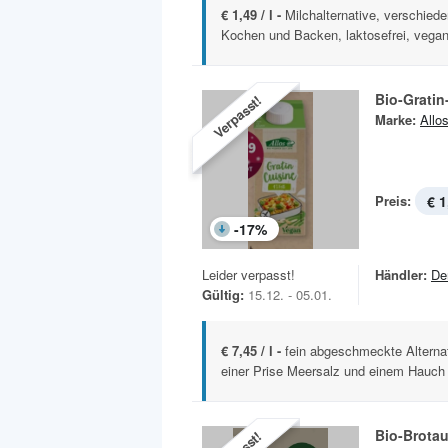
€ 1,49 / l -
Milchalternative, verschied
Kochen und Backen, laktosefrei, vegan 
Bio-Gratin
Verpasst!
Marke:
Allo
Preis:
€ 1
-
17
%
Leider verpasst!
Händler:
De
Gültig:
15.12. - 05.01.
€ 7,45 / l -
fein abgeschmeckte Alterna
einer Prise Meersalz und einem Hauch
Bio-Brotau