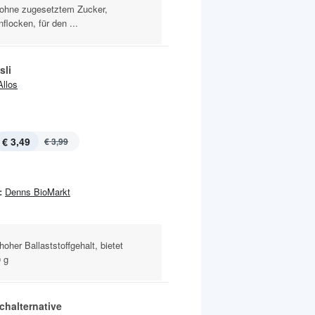
 ohne zugesetztem Zucker,
nflocken, für den ...
sli
Allos
€ 3,49
€ 3,99
:
Denns BioMarkt
oher Ballaststoffgehalt, bietet
0 g
chalternative