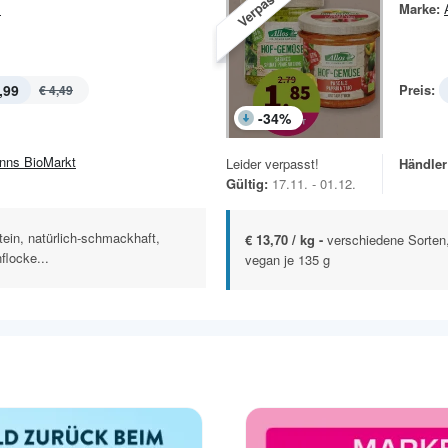
Verpasst!
s
Marke:
,99
Preis:
€ 4,49
-
34
%
nns BioMarkt
Leider verpasst!
Händler
Gültig:
17.11. - 01.12.
tein, natürlich-schmackhaft,
€ 13,70 / kg -
verschiedene Sorten
flocke...
vegan je 135 g