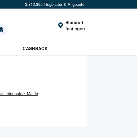
3.813.895 Flugblätter & Angebote
Standort
festlegen
CASHBACK
bei reformstark Martin