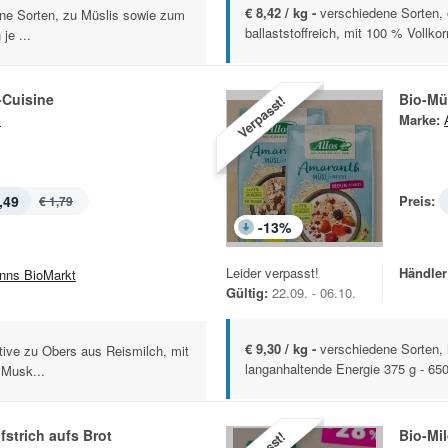
€ 8,42 / kg -
verschiedene Sorten,
ene Sorten, zu Müslis sowie zum
ballaststoffreich, mit 100 % Vollkor
je ...
-Cuisine
Bio-Mü
Verpasst!
s
Marke:
,49
Preis:
€ 1,79
-
13
%
Leider verpasst!
Händler
nns BioMarkt
Gültig:
22.09. - 06.10.
€ 9,30 / kg -
verschiedene Sorten, h
tive zu Obers aus Reismilch, mit
langanhaltende Energie 375 g - 65
 Musk...
fstrich aufs Brot
Bio-Mil