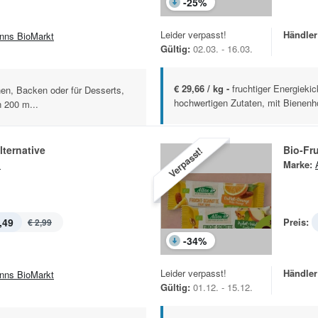
-
25
%
Leider verpasst!
Händler
nns BioMarkt
Gültig:
02.03. - 16.03.
€ 29,66 / kg -
fruchtiger Energieki
, Backen oder für Desserts,
hochwertigen Zutaten, mit Bienenho
n 200 m...
lternative
Bio-Fr
Verpasst!
s
Marke:
,49
Preis:
€ 2,99
-
34
%
Leider verpasst!
Händler
nns BioMarkt
Gültig:
01.12. - 15.12.