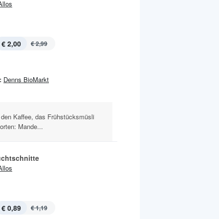
Allos
€ 2,00
€ 2,99
:
Denns BioMarkt
r den Kaffee, das Frühstücksmüsli
rten: Mande...
uchtschnitte
Allos
€ 0,89
€ 1,19