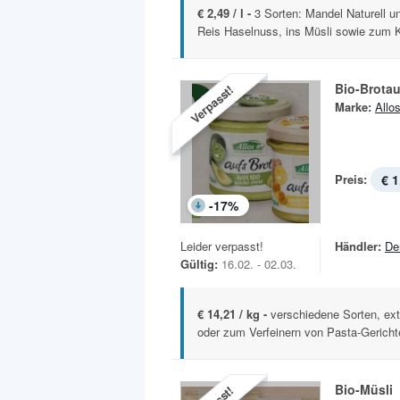
€ 2,49 / l -
3 Sorten: Mandel Naturell 
Reis Haselnuss, ins Müsli sowie zum K
Bio-Brotau
Verpasst!
Marke:
Allo
Preis:
€ 1
-
17
%
Leider verpasst!
Händler:
De
Gültig:
16.02. - 02.03.
€ 14,21 / kg -
verschiedene Sorten, ext
oder zum Verfeinern von Pasta-Gerichte
Bio-Müsli