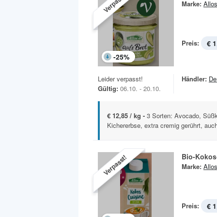
Verpasst!
Marke:
Allo
Preis:
€ 1
-
25
%
Leider verpasst!
Händler:
De
Gültig:
06.10. - 20.10.
€ 12,85 / kg -
3 Sorten: Avocado, Süßk
Kichererbse, extra cremig gerührt, auch
Bio-Kokos
Verpasst!
Marke:
Allo
Preis:
€ 1