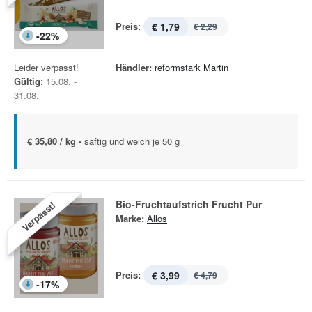
Preis:
€ 1,79
€ 2,29
-
22
%
Leider verpasst!
Händler:
reformstark Martin
Gültig:
15.08. -
31.08.
€ 35,80 / kg -
saftig und weich je 50 g
Bio-Fruchtaufstrich Frucht Pur
Verpasst!
Marke:
Allos
Preis:
€ 3,99
€ 4,79
-
17
%