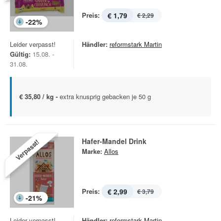
Preis:
€ 1,79
€ 2,29
-
22
%
Leider verpasst!
Händler:
reformstark Martin
Gültig:
15.08. -
31.08.
€ 35,80 / kg -
extra knusprig gebacken je 50 g
Hafer-Mandel Drink
Verpasst!
Marke:
Allos
Preis:
€ 2,99
€ 3,79
-
21
%
Leider verpasst!
Händler:
reformstark Martin