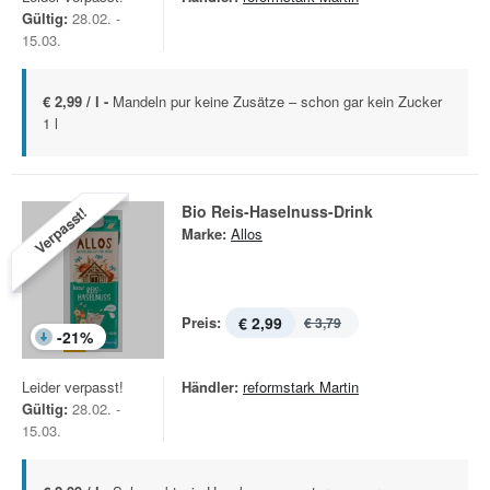
Gültig:
28.02. -
15.03.
€ 2,99 / l -
Mandeln pur keine Zusätze – schon gar kein Zucker
1 l
Bio Reis-Haselnuss-Drink
Verpasst!
Marke:
Allos
Preis:
€ 2,99
€ 3,79
-
21
%
Leider verpasst!
Händler:
reformstark Martin
Gültig:
28.02. -
15.03.