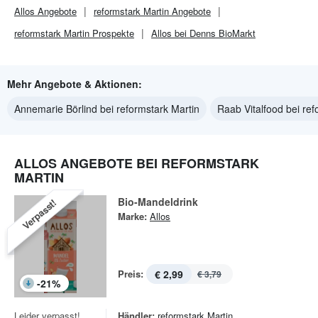
Allos
Angebote
reformstark Martin
Angebote
reformstark Martin
Prospekte
Allos bei Denns BioMarkt
Mehr Angebote & Aktionen:
Annemarie Börlind bei reformstark Martin
Raab Vitalfood bei ref
ALLOS ANGEBOTE BEI REFORMSTARK
MARTIN
Bio-Mandeldrink
Verpasst!
Marke:
Allos
Preis:
€ 2,99
€ 3,79
-
21
%
Leider verpasst!
Händler:
reformstark Martin