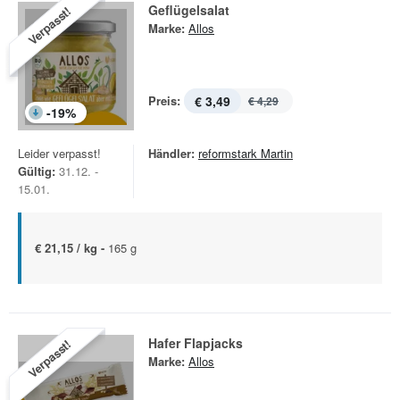
Geflügelsalat
Verpasst!
Marke:
Allos
Preis:
€ 3,49
€ 4,29
-
19
%
Leider verpasst!
Händler:
reformstark Martin
Gültig:
31.12. -
15.01.
€ 21,15 / kg -
165 g
Hafer Flapjacks
Verpasst!
Marke:
Allos