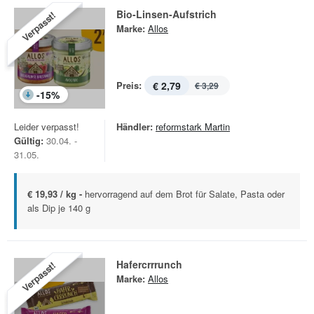
Bio-Linsen-Aufstrich
Verpasst!
Marke:
Allos
Preis:
€ 2,79
€ 3,29
-
15
%
Leider verpasst!
Händler:
reformstark Martin
Gültig:
30.04. -
31.05.
€ 19,93 / kg -
hervorragend auf dem Brot für Salate, Pasta oder
als Dip je 140 g
Hafercrrrunch
Verpasst!
Marke:
Allos