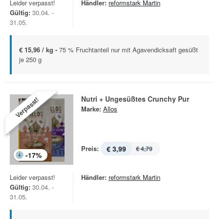
Leider verpasst!
Händler:
reformstark Martin
Gültig:
30.04. -
31.05.
€ 15,96 / kg -
75 % Fruchtanteil nur mit Agavendicksaft gesüßt
je 250 g
Nutri + Ungesüßtes Crunchy Pur
Verpasst!
Marke:
Allos
Preis:
€ 3,99
€ 4,79
-
17
%
Leider verpasst!
Händler:
reformstark Martin
Gültig:
30.04. -
31.05.