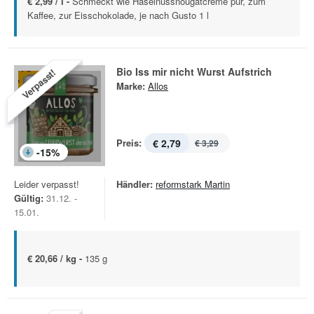
€ 2,99 / l -
Schmeckt wie Haselnussnougatcreme pur, zum
Kaffee, zur Eisschokolade, je nach Gusto 1 l
Bio Iss mir nicht Wurst Aufstrich
Verpasst!
Marke:
Allos
Preis:
€ 2,79
€ 3,29
-
15
%
Leider verpasst!
Händler:
reformstark Martin
Gültig:
31.12. -
15.01.
€ 20,66 / kg -
135 g