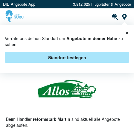
DIE Angebote App
3.812.625 Flugblätter & Angebote
St
×
PROSPEKTE
ANGEBOTE
CASHBACK
Verrate uns deinen Standort um
Angebote in deiner Nähe
zu
sehen.
ALLOS BEI REFORMSTARK
MARTIN - ANGEBOTE & AKTIONEN
Standort festlegen
Beim Händler
reformstark Martin
sind aktuell alle Angebote
abgelaufen.