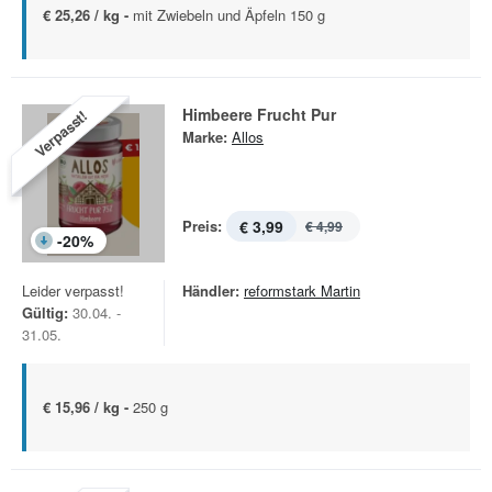
€ 25,26 / kg -
mit Zwiebeln und Äpfeln 150 g
Himbeere Frucht Pur
Verpasst!
Marke:
Allos
Preis:
€ 3,99
€ 4,99
-
20
%
Leider verpasst!
Händler:
reformstark Martin
Gültig:
30.04. -
31.05.
€ 15,96 / kg -
250 g