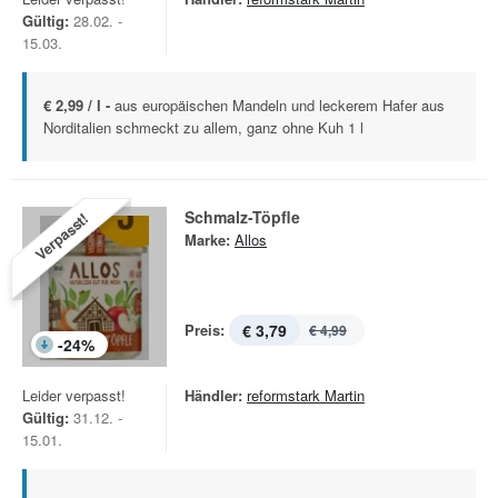
Gültig:
28.02. -
15.03.
€ 2,99 / l -
aus europäischen Mandeln und leckerem Hafer aus
Norditalien schmeckt zu allem, ganz ohne Kuh 1 l
Schmalz-Töpfle
Verpasst!
Marke:
Allos
Preis:
€ 3,79
€ 4,99
-
24
%
Leider verpasst!
Händler:
reformstark Martin
Gültig:
31.12. -
15.01.