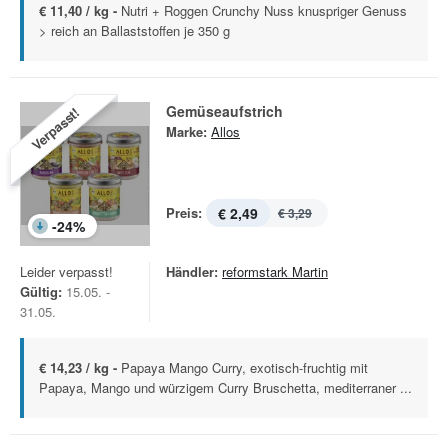
€ 11,40 / kg -
Nutri + Roggen Crunchy Nuss knuspriger Genuss
> reich an Ballaststoffen je 350 g
Gemüseaufstrich
Verpasst!
Marke:
Allos
Preis:
€ 2,49
€ 3,29
-
24
%
Leider verpasst!
Händler:
reformstark Martin
Gültig:
15.05. -
31.05.
€ 14,23 / kg -
Papaya Mango Curry, exotisch-fruchtig mit
Papaya, Mango und würzigem Curry Bruschetta, mediterraner ...