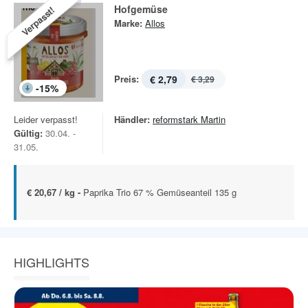
Hofgemüse
Verpasst!
Marke:
Allos
Preis:
€ 2,79
€ 3,29
-
15
%
Leider verpasst!
Händler:
reformstark Martin
Gültig:
30.04. -
31.05.
€ 20,67 / kg -
Paprika Trio 67 % Gemüseanteil 135 g
HIGHLIGHTS