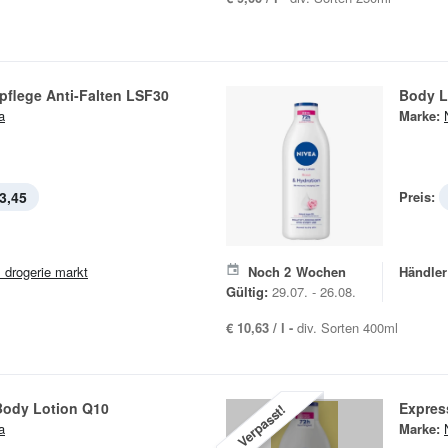
pflege Anti-Falten LSF30
Body L
a
Marke:
3,45
Preis:
 drogerie markt
Noch
2
Wochen
Händler
Gültig:
29.07. - 26.08.
€ 10,63 / l -
div. Sorten 400ml
Body Lotion Q10
Expres
Verpasst!
a
Marke: