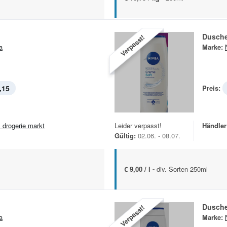
Dusch
Verpasst!
a
Marke:
,15
Preis:
 drogerie markt
Leider verpasst!
Händler
Gültig:
02.06. - 08.07.
€ 9,00 / l -
div. Sorten 250ml
Dusch
Verpasst!
a
Marke: