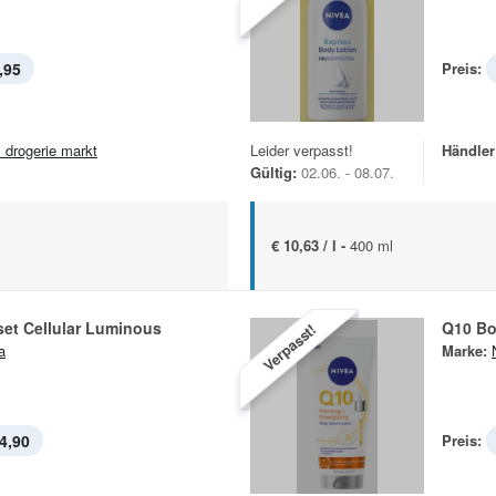
,95
Preis:
 drogerie markt
Leider verpasst!
Händler
Gültig:
02.06. - 08.07.
€ 10,63 / l -
400 ml
et Cellular Luminous
Q10 Bo
Verpasst!
a
Marke:
4,90
Preis: