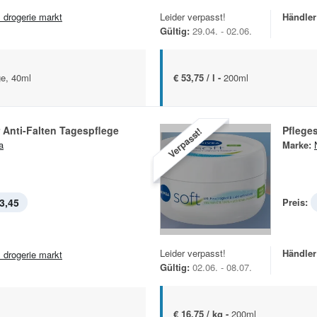
 drogerie markt
Leider verpasst!
Händler
Gültig:
29.04. - 02.06.
e, 40ml
€ 53,75 / l -
200ml
 Anti-Falten Tagespflege
Pfleges
Verpasst!
a
Marke:
3,45
Preis:
Leider verpasst!
Händler
 drogerie markt
Gültig:
02.06. - 08.07.
€ 16,75 / kg -
200ml