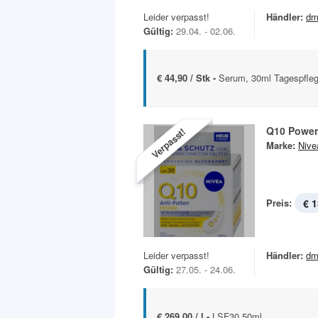
Leider verpasst!
Händler:
dm
Gültig:
29.04. - 02.06.
€ 44,90 / Stk -
Serum, 30ml Tagespfleg
Q10 Power
Verpasst!
Marke:
Nive
Preis:
€ 1
Leider verpasst!
Händler:
dm
Gültig:
27.05. - 24.06.
€ 269,00 / l -
LSF30 50ml