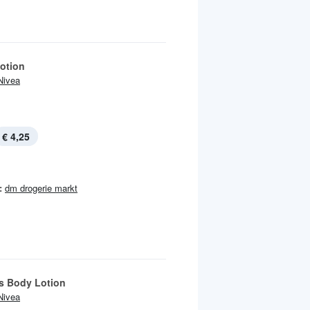
otion
Nivea
€ 4,25
:
dm drogerie markt
s Body Lotion
Nivea