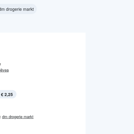
dm drogerie markt
e
Nivea
€ 2,25
:
dm drogerie markt