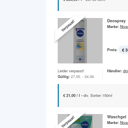
Deospray
Verpasst!
Marke:
Nive
Preis:
€ 3
Leider verpasst!
Händler:
dm
Gültig:
27.05. - 24.06.
€ 21,00 / l -
div. Sorten 150ml
Waschgel
Verpasst!
Marke:
Nive