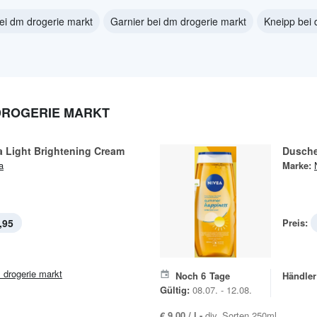
ei dm drogerie markt
Garnier bei dm drogerie markt
Kneipp bei 
DROGERIE MARKT
ra Light Brightening Cream
Dusch
a
Marke:
,95
Preis:
 drogerie markt
Noch
6
Tage
Händler
Gültig:
08.07. - 12.08.
€ 9,00 / l -
div. Sorten 250ml