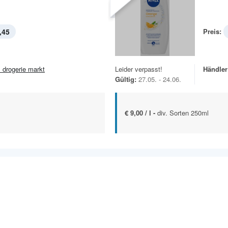
,45
Preis:
 drogerie markt
Leider verpasst!
Händler
Gültig:
27.05. - 24.06.
€ 9,00 / l -
div. Sorten 250ml