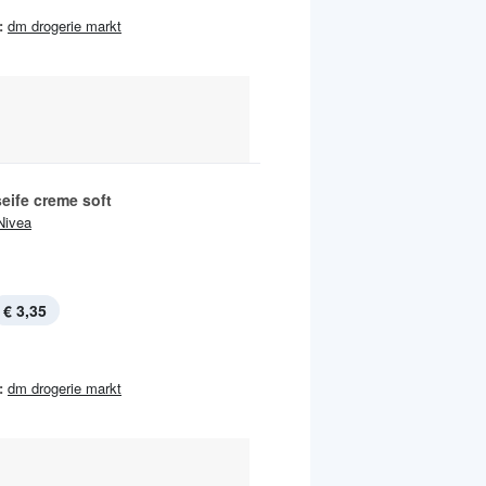
:
dm drogerie markt
eife creme soft
Nivea
€ 3,35
:
dm drogerie markt