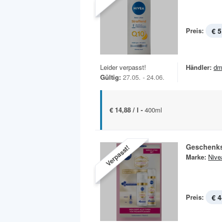
Preis:
€ 5
Leider verpasst!
Händler:
dm
Gültig:
27.05. - 24.06.
€ 14,88 / l -
400ml
Geschenks
Verpasst!
Marke:
Nive
Preis:
€ 4