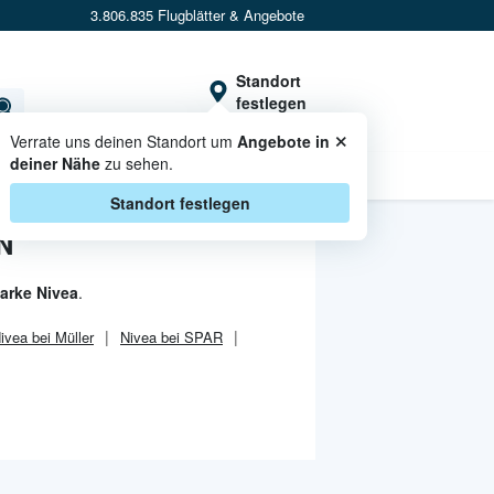
3.806.835 Flugblätter & Angebote
Standort
festlegen
×
Verrate uns deinen Standort um
Angebote in
deiner Nähe
zu sehen.
CASHBACK
Standort festlegen
N
Marke Nivea
.
ivea bei Müller
Nivea bei SPAR