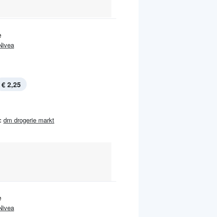
e
Nivea
€ 2,25
:
dm drogerie markt
e
Nivea