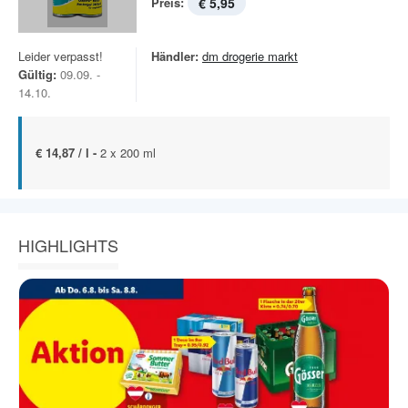
Preis:
€ 5,95
Leider verpasst!
Händler:
dm drogerie markt
Gültig:
09.09. -
14.10.
€ 14,87 / l -
2 x 200 ml
HIGHLIGHTS