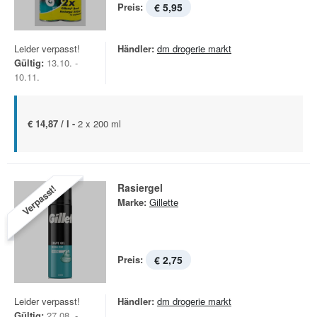
Preis:
€ 5,95
Leider verpasst!
Händler:
dm drogerie markt
Gültig:
13.10. -
10.11.
€ 14,87 / l -
2 x 200 ml
Rasiergel
Verpasst!
Marke:
Gillette
Preis:
€ 2,75
Leider verpasst!
Händler:
dm drogerie markt
Gültig:
27.08. -