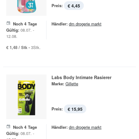
Preis:
€ 4,45
Noch
4
Tage
Händler:
dm drogerie markt
Gültig:
08.07. -
12.08.
€ 1,48 / Stk -
3Stk.
Labs Body Intimate Rasierer
Marke:
Gillette
Preis:
€ 15,95
Noch
4
Tage
Händler:
dm drogerie markt
Gültig:
08.07. -