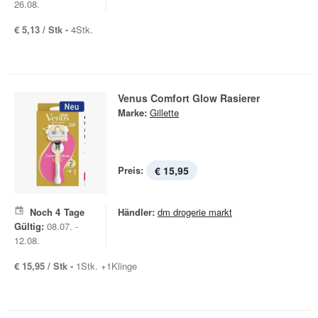
26.08.
€ 5,13 / Stk -
4Stk.
Venus Comfort Glow Rasierer
Marke:
Gillette
Preis:
€ 15,95
Noch
4
Tage
Händler:
dm drogerie markt
Gültig:
08.07. -
12.08.
€ 15,95 / Stk -
1Stk. +1Klinge