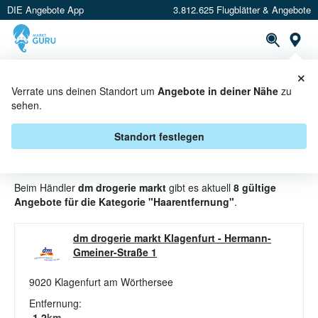
DIE Angebote App
3.812.625 Flugblätter & Angebote
St
×
PROSPEKTE
ANGEBOTE
CASHBACK
Verrate uns deinen Standort um
Angebote in deiner Nähe
zu
sehen.
HAARENTFERNUNG ANGEBOTE &
AKTIONEN BEI DM DROGERIE
Standort festlegen
MARKT
Beim Händler
dm drogerie markt
gibt es aktuell
8 gültige
Angebote für die Kategorie "Haarentfernung"
.
dm drogerie markt Klagenfurt
-
Hermann-
Gmeiner-Straße 1
9020
Klagenfurt am Wörthersee
Entfernung:
1.2
km