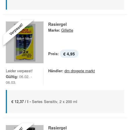
Rasiergel
Verpasst!
Marke:
Gillette
Preis:
€ 4,95
Leider verpasst!
Händler:
dm drogerie markt
Gültig:
06.02. -
06.03.
€ 12,37 / l -
Series Sensitiv, 2 x 200 ml
Rasiergel