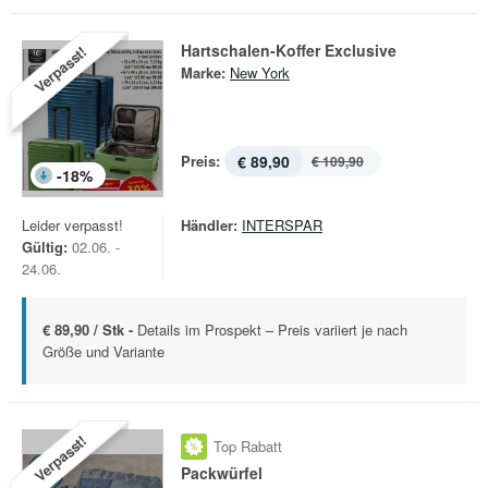
Hartschalen-Koffer Exclusive
Verpasst!
Marke:
New York
Preis:
€ 89,90
€ 109,90
-
18
%
Leider verpasst!
Händler:
INTERSPAR
Gültig:
02.06. -
24.06.
€ 89,90 / Stk -
Details im Prospekt – Preis variiert je nach
Größe und Variante
Verpasst!
Top Rabatt
Packwürfel