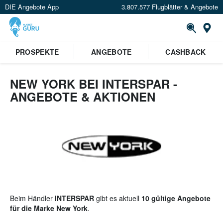
DIE Angebote App
3.807.577 Flugblätter & Angebote
St
×
PROSPEKTE
ANGEBOTE
CASHBACK
Verrate uns deinen Standort um
Angebote in deiner Nähe
zu
sehen.
NEW YORK BEI INTERSPAR -
ANGEBOTE & AKTIONEN
Standort festlegen
Beim Händler
INTERSPAR
gibt es aktuell
10 gültige Angebote
für die Marke New York
.