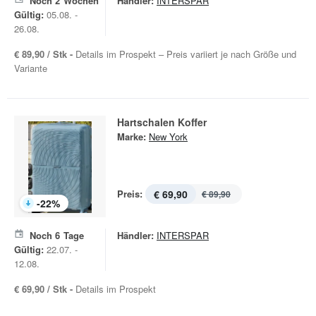
Noch
2
Wochen
Händler:
INTERSPAR
Gültig:
05.08. -
26.08.
€ 89,90 / Stk -
Details im Prospekt – Preis variiert je nach Größe und
Variante
Hartschalen Koffer
Marke:
New York
Preis:
€ 69,90
€ 89,90
-
22
%
Noch
6
Tage
Händler:
INTERSPAR
Gültig:
22.07. -
12.08.
€ 69,90 / Stk -
Details im Prospekt