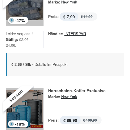
Marke:
New York
Preis:
€ 7,99
€ 14,99
-
47
%
Leider verpasst!
Händler:
INTERSPAR
Gültig:
02.06. -
24.06.
€ 2,66 / Stk -
Details im Prospekt
Hartschalen-Koffer Exclusive
Verpasst!
Marke:
New York
Preis:
€ 89,90
€ 109,90
-
18
%