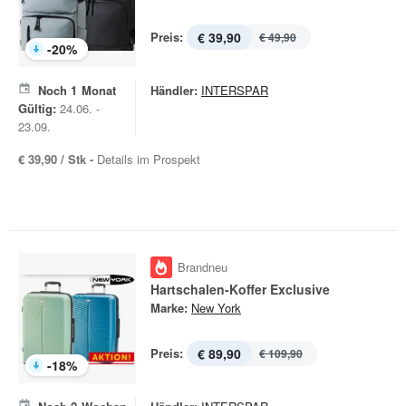
Preis:
€ 39,90
€ 49,90
-
20
%
Noch
1
Monat
Händler:
INTERSPAR
Gültig:
24.06. -
23.09.
€ 39,90 / Stk -
Details im Prospekt
Brandneu
Hartschalen-Koffer Exclusive
Marke:
New York
Preis:
€ 89,90
€ 109,90
-
18
%