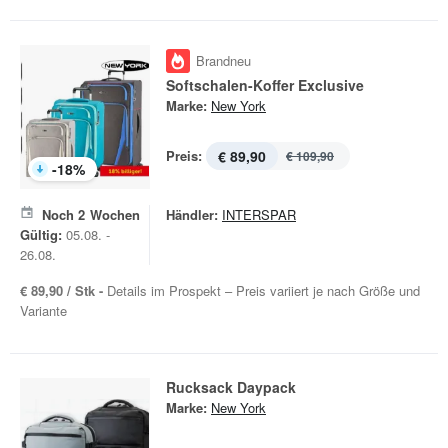
Brandneu
Softschalen-Koffer Exclusive
Marke:
New York
Preis:
€ 89,90
€ 109,90
-
18
%
Noch
2
Wochen
Händler:
INTERSPAR
Gültig:
05.08. -
26.08.
€ 89,90 / Stk -
Details im Prospekt – Preis variiert je nach Größe und
Variante
Rucksack Daypack
Marke:
New York