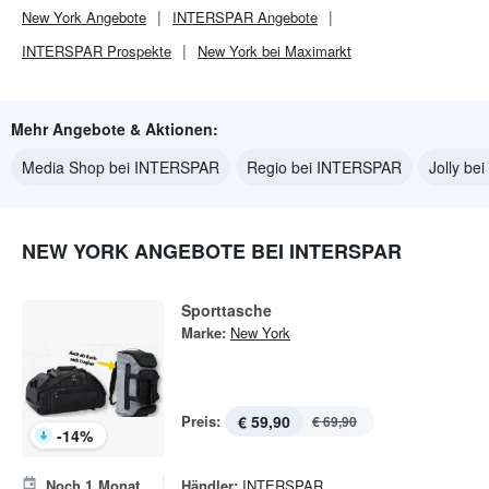
New York
Angebote
INTERSPAR
Angebote
INTERSPAR
Prospekte
New York bei Maximarkt
Mehr Angebote & Aktionen:
Media Shop bei INTERSPAR
Regio bei INTERSPAR
Jolly b
NEW YORK ANGEBOTE BEI INTERSPAR
Sporttasche
Marke:
New York
Preis:
€ 59,90
€ 69,90
-
14
%
Noch
1
Monat
Händler:
INTERSPAR