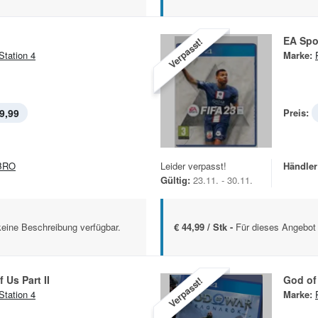
EA Spo
Verpasst!
Station 4
Marke:
9,99
Preis:
BRO
Leider verpasst!
Händler
Gültig:
23.11. - 30.11.
keine Beschreibung verfügbar.
€ 44,99 / Stk -
Für dieses Angebot 
 Us Part II
God of
Verpasst!
Station 4
Marke: