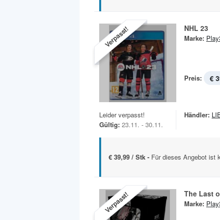
NHL 23
Verpasst!
Marke:
Play
Preis:
€ 3
Leider verpasst!
Händler:
LI
Gültig:
23.11. - 30.11.
€ 39,99 / Stk -
Für dieses Angebot ist 
The Last of
Verpasst!
Marke:
Play