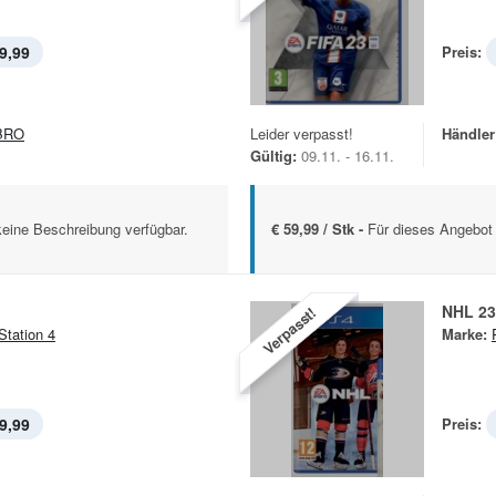
9,99
Preis:
BRO
Leider verpasst!
Händler
Gültig:
09.11. - 16.11.
keine Beschreibung verfügbar.
€ 59,99 / Stk -
Für dieses Angebot 
NHL 23
Verpasst!
Station 4
Marke:
9,99
Preis: