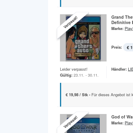
Grand Thef
Verpasst!
Definitive 
Marke:
Play
Preis:
€ 1
Leider verpasst!
Händler:
LI
Gültig:
23.11. - 30.11.
€ 19,98 / Stk -
Für dieses Angebot ist 
God of Wa
Verpasst!
Marke:
Play