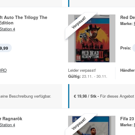
t Auto The Trilogy The
Red De
Verpasst!
Edition
Marke:
Station 4
9,99
Preis:
BRO
Leider verpasst!
Händler
Gültig:
23.11. - 30.11.
keine Beschreibung verfügbar.
€ 19,98 / Stk -
Für dieses Angebot 
r Ragnarök
Fifa 23
Verpasst!
Station 4
Marke: