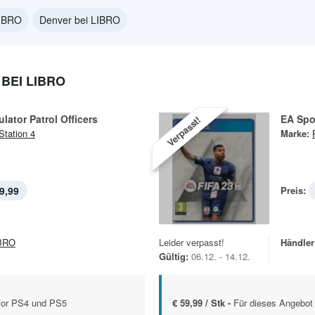
LIBRO
Denver bei LIBRO
BEI LIBRO
lator Patrol Officers
EA Spo
Verpasst!
Station 4
Marke:
9,99
Preis:
BRO
Leider verpasst!
Händler
Gültig:
06.12. - 14.12.
for PS4 und PS5
€ 59,99 / Stk -
Für dieses Angebot 