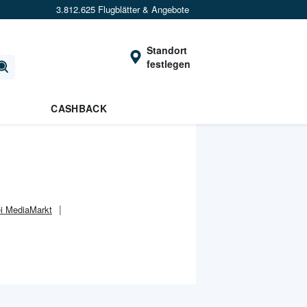
3.812.625 Flugblätter & Angebote
Standort
festlegen
CASHBACK
ei MediaMarkt