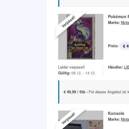
Pokémon 
Verpasst!
Marke:
Nint
Preis:
€ 4
Leider verpasst!
Händler:
LI
Gültig:
06.12. - 14.12.
€ 49,99 / Stk -
Für dieses Angebot ist 
Konsole
Verpasst!
Marke:
Nint