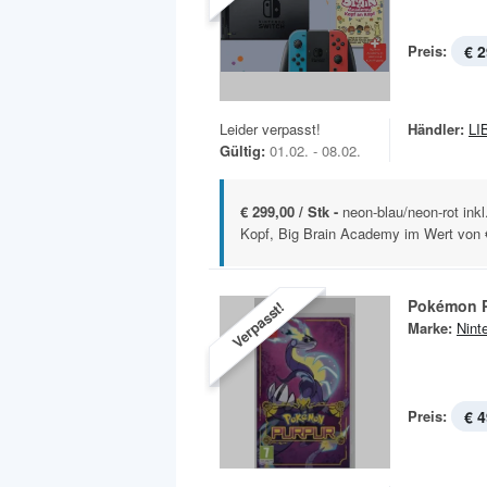
Preis:
€ 2
Leider verpasst!
Händler:
LI
Gültig:
01.02. - 08.02.
€ 299,00 / Stk -
neon-blau/neon-rot ink
Kopf, Big Brain Academy im Wert von €
Pokémon 
Verpasst!
Marke:
Nint
Preis:
€ 4