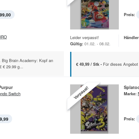
99,00
Preis:
BRO
Leider verpasst!
Händler
Gültig:
01.02. - 08.02.
l. Big Brain Academy: Kopf an
€ 49,99 / Stk -
Für dieses Angebot 
 € 29.99 g...
Purpur
Splato
Verpasst!
endo Switch
Marke:
9,99
Preis: