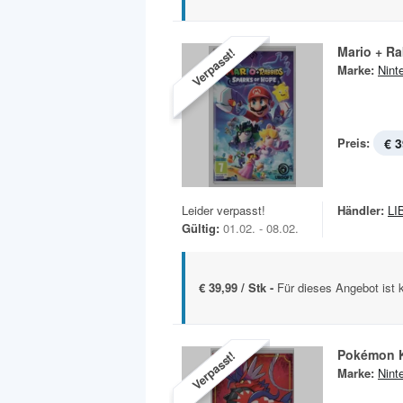
Mario + R
Verpasst!
Marke:
Nint
Preis:
€ 3
Leider verpasst!
Händler:
LI
Gültig:
01.02. - 08.02.
€ 39,99 / Stk -
Für dieses Angebot ist 
Pokémon 
Verpasst!
Marke:
Nint