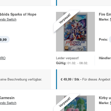
abbids Sparks of Hope
Fire E
Verpasst!
endo Switch
Marke:
9,99
Preis:
BRO
Leider verpasst!
Händler
Gültig:
01.02. - 08.02.
keine Beschreibung verfügbar.
€ 49,99 / Stk -
Für dieses Angebot 
Karmesin
Kirby 
Verpasst!
endo Switch
Marke: