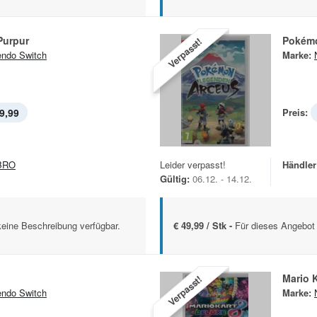
Purpur
Pokém
Verpasst!
endo Switch
Marke:
9,99
Preis:
BRO
Leider verpasst!
Händler
Gültig:
06.12. - 14.12.
keine Beschreibung verfügbar.
€ 49,99 / Stk -
Für dieses Angebot 
Mario K
Verpasst!
endo Switch
Marke: