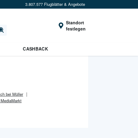
3.807.577 Flugblätter & Angebote
Standort
festlegen
CASHBACK
ch bei Müller
i MediaMarkt