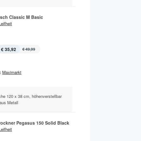
isch Classic M Basic
Leifheit
€ 35,92
€ 49,99
:
Maximarkt
che 120 x 38 cm, höhenverstellbar
aus Metall
rockner Pegasus 150 Solid Black
Leifheit