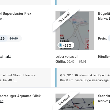
l Superduster Flex
Bügelt
Verpasst!
eit
Marke:
,39
Preis:
€ 8,99
-
28
%
ximarkt
Leider verpasst!
Händler
Gültig:
09.03. - 15.03.
til nimmt Staub, Haar und
€ 35,92 / Stk -
kompakte Bügelfl ä
l bei 40 °...
69-88 cm, feste Bügeleisenablage 
tersauger Aquanta Click
Standt
Verpasst!
eit
Marke: