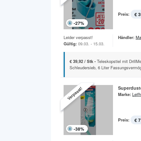
Preis:
€ 3
-
27
%
Leider verpasst!
Händler:
Ma
Gültig:
09.03. - 15.03.
€ 39,92 / Stk -
Teleskopstiel mit DrillM
Schleudersieb, 6 Liter Fassungsvermöge
Superdust
Verpasst!
Marke:
Leifh
Preis:
€ 7
-
38
%