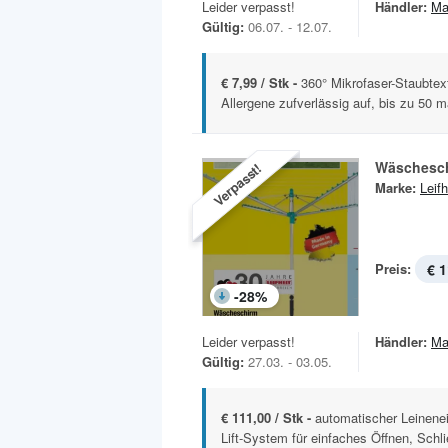
Leider verpasst!
Händler:
Ma
Gültig:
06.07. - 12.07.
€ 7,99 / Stk -
360° Mikrofaser-Staubtex
Allergene zufverlässig auf, bis zu 50 ma
Wäschesch
Verpasst!
Marke:
Leifh
Preis:
€ 1
-
28
%
Leider verpasst!
Händler:
Ma
Gültig:
27.03. - 03.05.
€ 111,00 / Stk -
automatischer Leinene
Lift-System für einfaches Öffnen, Schli