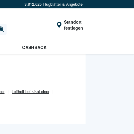
3.812.625 Flugblätter & Angebote
Standort
festlegen
CASHBACK
ner
Leifheit bei kikaLeiner