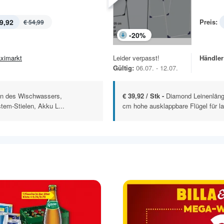
9,92
Preis:
€ 54,99
-
20
%
ximarkt
Leider verpasst!
Händler
Gültig:
06.07. - 12.07.
n des Wischwassers,
€ 39,92 / Stk -
Diamond Leinenläng
stem-Stielen, Akku L...
cm hohe ausklappbare Flügel für la