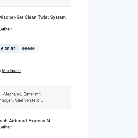
ischer-Set Clean Twist System
Leifheit
€ 39,92
€ 54,99
:
Maximarkt
ill-Mechanik, Eimer mit
mögen, Stiel verstellb...
isch Airboard Express M
Leifheit