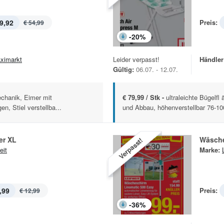
9,92
Preis:
€ 54,99
-
20
%
ximarkt
Leider verpasst!
Händler
Gültig:
06.07. - 12.07.
echanik, Eimer mit
€ 79,99 / Stk -
ultraleichte Bügelfl
n, Stiel verstellba...
und Abbau, höhenverstellbar 76-100
er XL
Wäsche
Verpasst!
eit
Marke:
,99
Preis:
€ 12,99
-
36
%