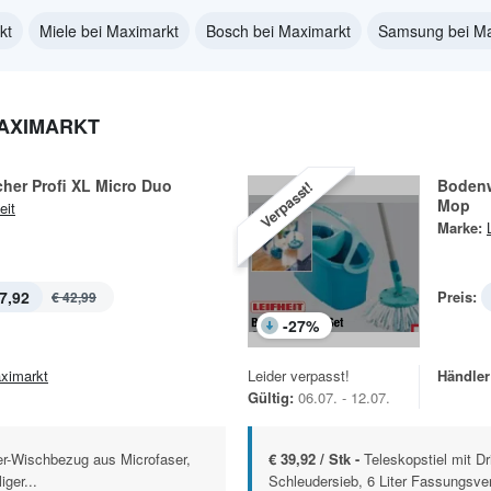
kt
Miele bei Maximarkt
Bosch bei Maximarkt
Samsung bei Ma
MAXIMARKT
her Profi XL Micro Duo
Bodenw
Verpasst!
Mop
eit
Marke:
7,92
Preis:
€ 42,99
-
27
%
ximarkt
Leider verpasst!
Händler
Gültig:
06.07. - 12.07.
er-Wischbezug aus Microfaser,
€ 39,92 / Stk -
Teleskopstiel mit Dr
iger...
Schleudersieb, 6 Liter Fassungsver