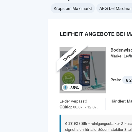
Krups bei Maximarkt
AEG bei Maximar
LEIFHEIT ANGEBOTE BEI 
Bodenwisc
Verpasst!
Marke:
Leifh
Preis:
€ 2
-
35
%
Leider verpasst!
Händler:
Ma
Gültig:
06.07. - 12.07.
€ 27,92 / Stk -
reinigungsstarker 2-Fas
eignet sich für alle Böden, stabiler 3-teil