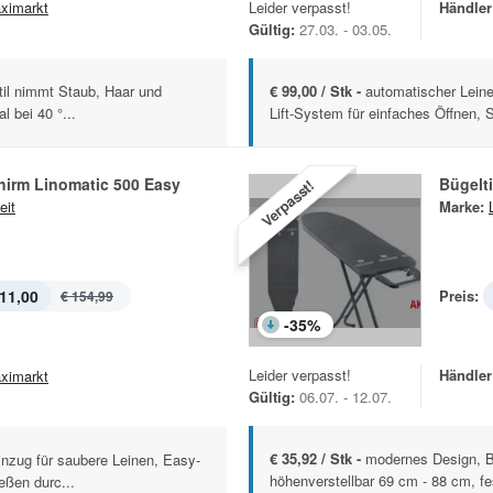
ximarkt
Leider verpasst!
Händler
Gültig:
27.03. - 03.05.
til nimmt Staub, Haar und
€ 99,00 / Stk -
automatischer Leine
l bei 40 °...
Lift-System für einfaches Öffnen, S
irm Linomatic 500 Easy
Bügelt
Verpasst!
eit
Marke:
11,00
Preis:
€ 154,99
-
35
%
Leider verpasst!
Händler
ximarkt
Gültig:
06.07. - 12.07.
€ 35,92 / Stk -
modernes Design, B
inzug für saubere Leinen, Easy-
höhenverstellbar 69 cm - 88 cm, fe
eßen durc...