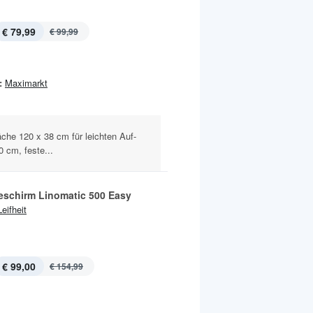
€ 79,99
€ 99,99
:
Maximarkt
 äche 120 x 38 cm für leichten Auf-
 cm, feste...
schirm Linomatic 500 Easy
Leifheit
€ 99,00
€ 154,99