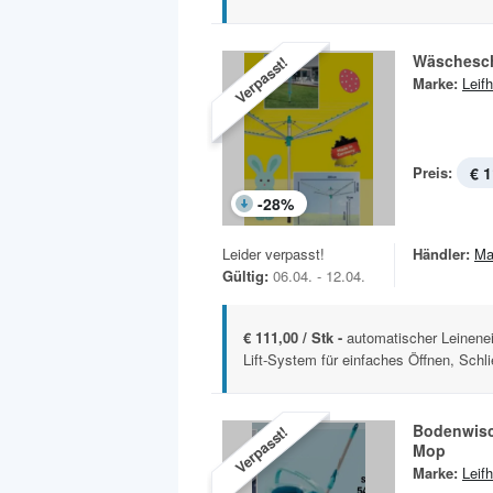
Wäschesch
Verpasst!
Marke:
Leifh
Preis:
€ 1
-
28
%
Leider verpasst!
Händler:
Ma
Gültig:
06.04. - 12.04.
€ 111,00 / Stk -
automatischer Leinene
Lift-System für einfaches Öffnen, Schli
Bodenwisc
Verpasst!
Mop
Marke:
Leifh