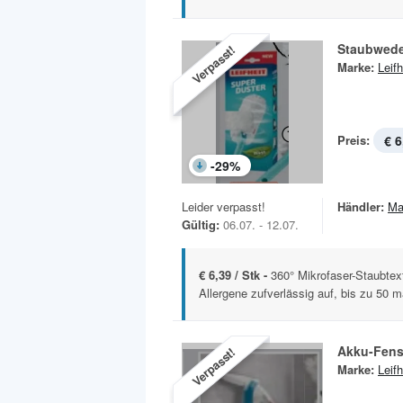
Staubwede
Verpasst!
Marke:
Leifh
Preis:
€ 6
-
29
%
Leider verpasst!
Händler:
Ma
Gültig:
06.07. - 12.07.
€ 6,39 / Stk -
360° Mikrofaser-Staubtex
Allergene zufverlässig auf, bis zu 50 ma
Akku-Fens
Verpasst!
Marke:
Leifh