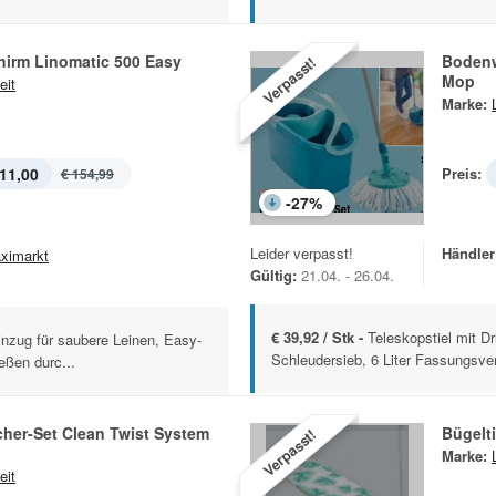
irm Linomatic 500 Easy
Bodenw
Verpasst!
Mop
eit
Marke:
11,00
Preis:
€ 154,99
-
27
%
Leider verpasst!
Händler
ximarkt
Gültig:
21.04. - 26.04.
€ 39,92 / Stk -
Teleskopstiel mit Dr
inzug für saubere Leinen, Easy-
Schleudersieb, 6 Liter Fassungsver
eßen durc...
her-Set Clean Twist System
Bügelt
Verpasst!
Marke:
eit