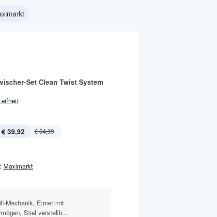
ximarkt
ischer-Set Clean Twist System
Leifheit
€ 39,92
€ 54,99
:
Maximarkt
ill-Mechanik, Eimer mit
mögen, Stiel verstellb...