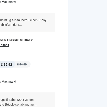
:
Maximarkt
neinzug für saubere Leinen, Easy-
chließen durc...
isch Classic M Black
Leifheit
€ 35,92
€ 54,99
:
Maximarkt
ügelfl äche 120 x 38 cm,
ste Bügeleisenablage au...