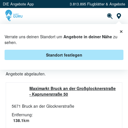
DIE Angebote App
3.813.895 Flugblätter & Angebote
St
×
PROSPEKTE
ANGEBOTE
CASHBACK
Verrate uns deinen Standort um
Angebote in deiner Nähe
zu
sehen.
KÜCHENZUBEHÖR ANGEBOTE &
AKTIONEN BEI MAXIMARKT
Standort festlegen
Beim Händler
Maximarkt
sind aktuell alle Küchenzubehör-
Angebote abgelaufen.
Maximarkt Bruck an der Großglocknerstraße
-
Kaprunerstraße 50
5671
Bruck an der Glocknerstraße
Entfernung:
138.1
km