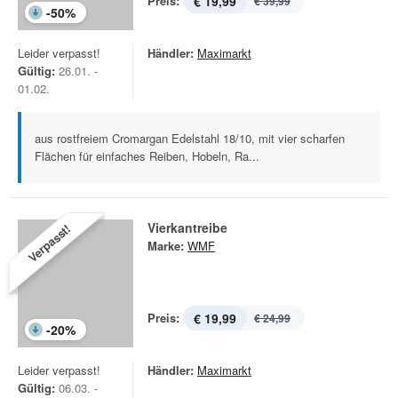
Preis:
€ 19,99
€ 39,99
-
50
%
Leider verpasst!
Händler:
Maximarkt
Gültig:
26.01. -
01.02.
aus rostfreiem Cromargan Edelstahl 18/10, mit vier scharfen
Flächen für einfaches Reiben, Hobeln, Ra...
Vierkantreibe
Verpasst!
Marke:
WMF
Preis:
€ 19,99
€ 24,99
-
20
%
Leider verpasst!
Händler:
Maximarkt
Gültig:
06.03. -