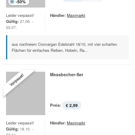
-
50
%
Leider verpasst!
Händler:
Maximarkt
Gültig:
27.06. -
03.07.
aus rostfreiem Cromargan Edelstahl 18/10, mit vier scharfen
Flächen für einfaches Reiben, Hobeln, Ra...
Messbecher-Set
Verpasst!
Preis:
€ 2,99
Leider verpasst!
Händler:
Maximarkt
Gültig:
18.10. -
07.11.