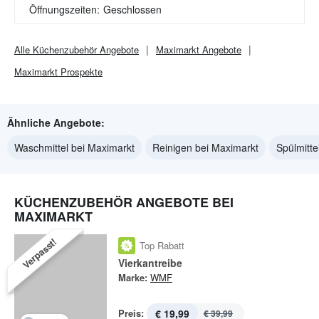
Öffnungszeiten:
Geschlossen
Alle
Küchenzubehör
Angebote
Maximarkt
Angebote
Maximarkt
Prospekte
Ähnliche Angebote:
Waschmittel bei Maximarkt
Reinigen bei Maximarkt
Spülmitte
KÜCHENZUBEHÖR ANGEBOTE BEI
MAXIMARKT
Verpasst!
Top Rabatt
Vierkantreibe
Marke:
WMF
Preis:
€ 19,99
€ 39,99