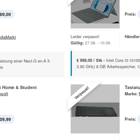
69,00
Preis:
Leider verpasst!
Händler
diaMarkt
Gültig:
27.08. - 10.09.
€ 999,00 / Stk -
Intel Core i3-101
istung einer Next-G en-A ll-
3.90 GHz) 8 GB Arbeitsspeicher, 1
is
16 Home & Student
Tastat
Verpasst!
osoft
Marke:
09,99
Preis: