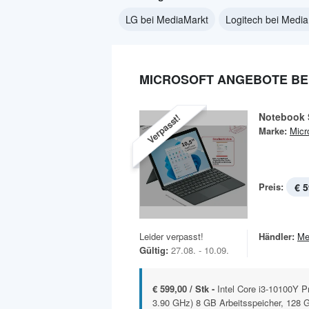
LG bei MediaMarkt
Logitech bei Medi
MICROSOFT ANGEBOTE BE
Notebook 
Verpasst!
Marke:
Micr
Preis:
€ 5
Leider verpasst!
Händler:
Me
Gültig:
27.08. - 10.09.
€ 599,00 / Stk -
Intel Core i3-10100Y 
3.90 GHz) 8 GB Arbeitsspeicher, 128 G