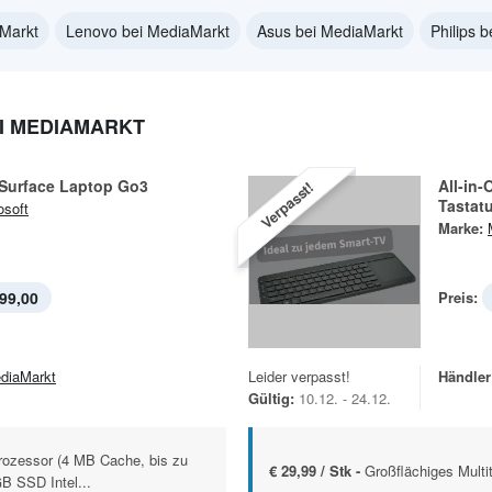
aMarkt
Lenovo bei MediaMarkt
Asus bei MediaMarkt
Philips 
I MEDIAMARKT
Surface Laptop Go3
All-in
Verpasst!
Tastatu
osoft
Marke:
99,00
Preis:
diaMarkt
Leider verpasst!
Händler
Gültig:
10.12. - 24.12.
Prozessor (4 MB Cache, bis zu
€ 29,99 / Stk -
Großflächiges Multi
B SSD Intel...