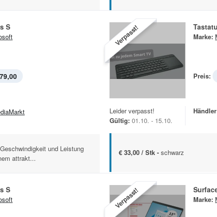
s S
Tastat
Verpasst!
osoft
Marke:
79,00
Preis:
Leider verpasst!
Händler
diaMarkt
Gültig:
01.10. - 15.10.
Geschwindigkeit und Leistung
€ 33,00 / Stk -
schwarz
nem attrakt...
s S
Surface
Verpasst!
osoft
Marke: