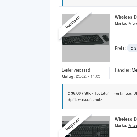
Wireless 
Verpasst!
Marke:
Micr
Preis:
€ 3
Leider verpasst!
Händler:
Me
Gültig:
25.02. - 11.03.
€ 36,00 / Stk -
Tastatur + Funkmaus Ul
Spritzwasserschutz
Wireless 
Verpasst!
Marke:
Micr