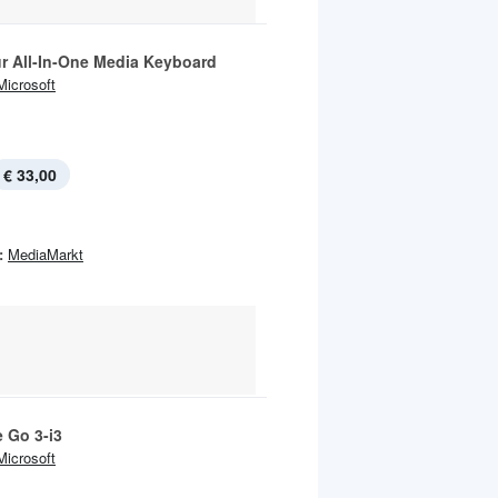
ur All-In-One Media Keyboard
Microsoft
€ 33,00
:
MediaMarkt
 Go 3-i3
Microsoft