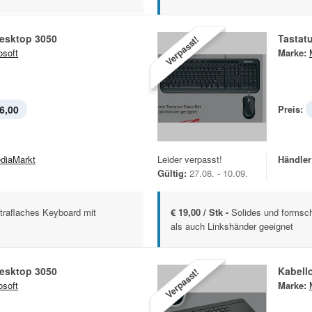
Desktop 3050
Tastat
Verpasst!
osoft
Marke:
6,00
Preis:
diaMarkt
Leider verpasst!
Händler
Gültig:
27.08. - 10.09.
traflaches Keyboard mit
€ 19,00 / Stk -
Solides und formsc
als auch Linkshänder geeignet
Desktop 3050
Kabell
Verpasst!
osoft
Marke: