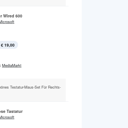
ur Wired 600
Microsoft
€ 19,00
:
MediaMarkt
hönes Testatur-Maus-Set Für Rechts-
ose Tastatur
Microsoft