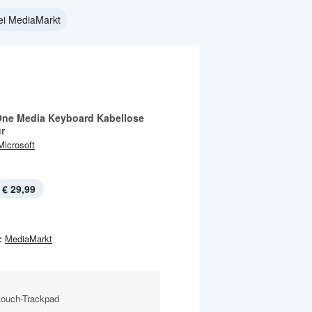
bei MediaMarkt
-One Media Keyboard Kabellose
r
Microsoft
€ 29,99
:
MediaMarkt
touch-Trackpad