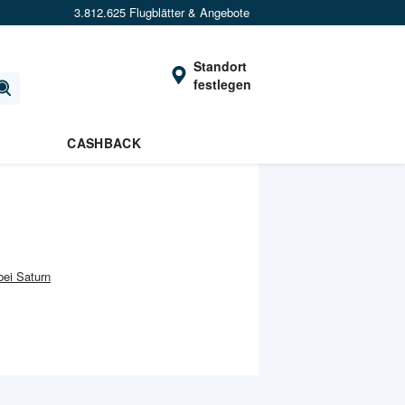
3.812.625 Flugblätter & Angebote
Standort
festlegen
CASHBACK
bei Saturn