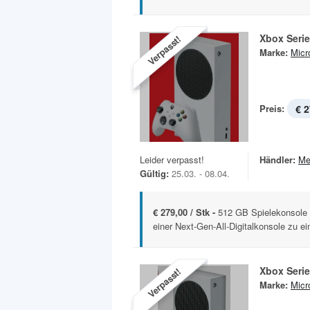
Xbox Serie
Verpasst!
Marke:
Micr
Preis:
€ 2
Leider verpasst!
Händler:
Me
Gültig:
25.03. - 08.04.
€ 279,00 / Stk -
512 GB Spielekonsole 
einer Next-Gen-All-Digitalkonsole zu ei
Xbox Serie
Verpasst!
Marke:
Micr