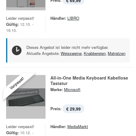
Preis:
€ 69,99
Leider verpasst!
Händler:
LIBRO
Gültig:
12.10. -
19.10.
Dieses Angebot ist leider nicht mehr verfügbar.
Aktuelle Angebote:
Weissweine
,
Knabbereien
,
Matratzen
All-in-One Media Keyboard Kabellose
Verpasst!
Tastatur
Marke:
Microsoft
Preis:
€ 29,99
Leider verpasst!
Händler:
MediaMarkt
Gültig:
10.12. -