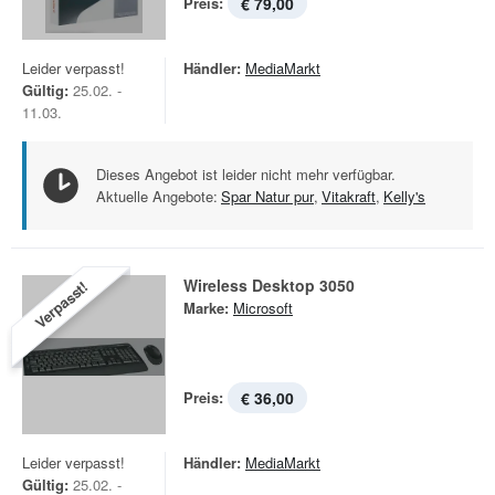
Preis:
€ 79,00
Leider verpasst!
Händler:
MediaMarkt
Gültig:
25.02. -
11.03.
Dieses Angebot ist leider nicht mehr verfügbar.
Aktuelle Angebote:
Spar Natur pur
,
Vitakraft
,
Kelly's
Wireless Desktop 3050
Verpasst!
Marke:
Microsoft
Preis:
€ 36,00
Leider verpasst!
Händler:
MediaMarkt
Gültig:
25.02. -