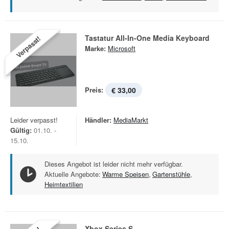
Tastatur All-In-One Media Keyboard
Verpasst!
Marke:
Microsoft
Preis:
€ 33,00
Leider verpasst!
Händler:
MediaMarkt
Gültig:
01.10. -
15.10.
Dieses Angebot ist leider nicht mehr verfügbar.
Aktuelle Angebote:
Warme Speisen
,
Gartenstühle
,
Heimtextilien
Xbox Series S