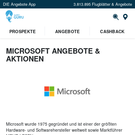
DIE Angebote App
3.813.895 Flugblätter & Angebote
St
×
PROSPEKTE
ANGEBOTE
CASHBACK
Verrate uns deinen Standort um
Angebote in deiner Nähe
zu
sehen.
MICROSOFT ANGEBOTE &
AKTIONEN
Standort festlegen
Microsoft wurde 1975 gegründet und ist einer der größten
Hardware- und Softwarehersteller weltweit sowie Marktführer