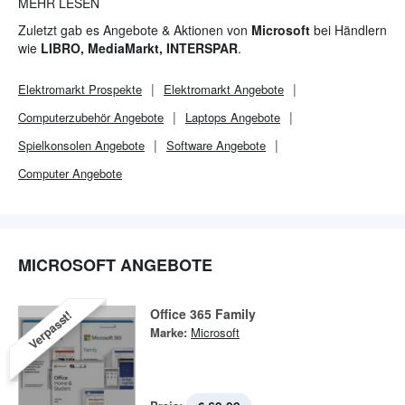
bei Betriebssystemen und Office-Software. Das Unternehmen
MEHR LESEN
war mit seinen Computern sowie dem Betriebssystem Windows
Zuletzt gab es Angebote & Aktionen von
Microsoft
bei Händlern
maßgeblich beteiligt an der Verbreitung der Personal Computer.
wie
LIBRO, MediaMarkt, INTERSPAR
.
Elektromarkt
Prospekte
Elektromarkt
Angebote
Computerzubehör Angebote
Laptops Angebote
Spielkonsolen Angebote
Software Angebote
Computer Angebote
MICROSOFT ANGEBOTE
Office 365 Family
Verpasst!
Marke:
Microsoft