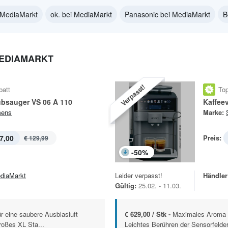
 MediaMarkt
ok. bei MediaMarkt
Panasonic bei MediaMarkt
B
MEDIAMARKT
Verpasst!
batt
Top
bsauger VS 06 A 110
mens
Marke:
7,00
Preis:
€ 129,99
-
50
%
diaMarkt
Leider verpasst!
Händler
Gültig:
25.02. - 11.03.
ür eine saubere Ausblasluft
€ 629,00 / Stk -
Maximales Aroma d
roßes XL Sta...
Leichtes Berühren der Sensorfelde