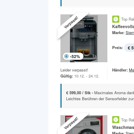
Verpasst!
Top Ra
Marke:
Sie
Preis:
€ 5
-
52
%
Leider verpasst!
Händler:
Me
Gültig:
10.12. - 24.12.
€ 599,00 / Stk -
Maximales Aroma dank 
Leichtes Berühren der Sensorfelder zur
Verpasst!
Top Ra
Waschmas
Marke:
Sie