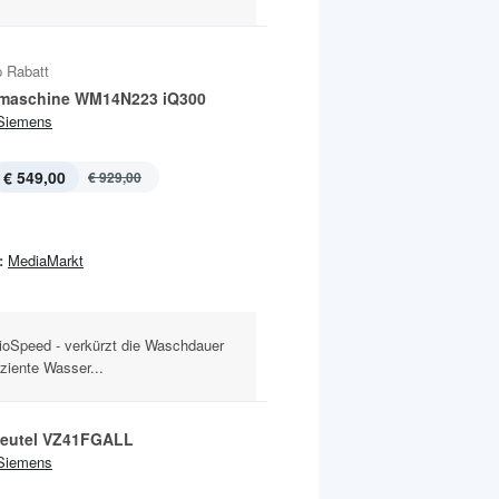
 Rabatt
maschine WM14N223 iQ300
Siemens
€ 549,00
€ 929,00
:
MediaMarkt
oSpeed - verkürzt die Waschdauer
iziente Wasser...
eutel VZ41FGALL
Siemens