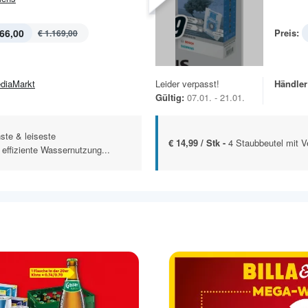
66,00
Preis:
€ 1.169,00
diaMarkt
Leider verpasst!
Händler
Gültig:
07.01. - 21.01.
nste & leiseste
€ 14,99 / Stk -
4 Staubbeutel mit V
effiziente Wassernutzung...