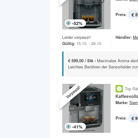
Preis:
€ 5
-
52
%
Leider verpasst!
Händler:
Me
Gültig:
15.10. - 29.10.
€ 599,00 / Stk -
Maximales Aroma dank 
Leichtes Berühren der Sensorfelder zur
Verpasst!
Top Ra
Marke:
Sie
Preis:
€ 9
-
41
%