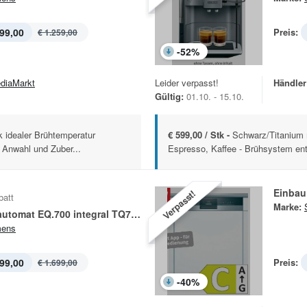
99,00
Preis:
€ 1.259,00
-
52
%
diaMarkt
Leider verpasst!
Händler
Gültig:
01.10. - 15.10.
idealer Brühtemperatur
€ 599,00 / Stk -
Schwarz/Titanium m
 Anwahl und Zuber...
Espresso, Kaffee - Brühsystem ent
Einbau
Verpasst!
batt
Marke:
Kaffeevollautomat EQ.700 integral TQ703D07
mens
99,00
Preis:
€ 1.699,00
-
40
%