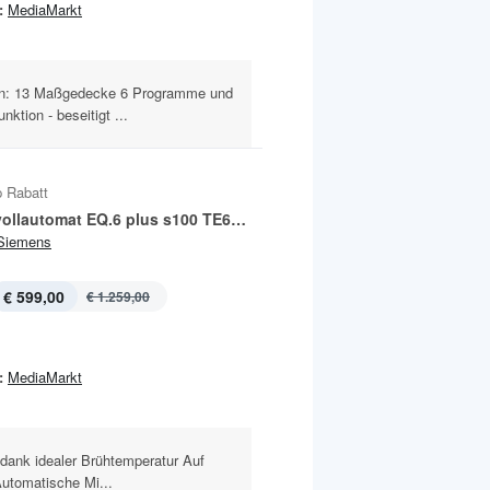
:
MediaMarkt
n: 13 Maßgedecke 6 Programme und
ktion - beseitigt ...
 Rabatt
Kaffeevollautomat EQ.6 plus s100 TE651509DE
Siemens
€ 599,00
€ 1.259,00
:
MediaMarkt
ank idealer Brühtemperatur Auf
Automatische Mi...