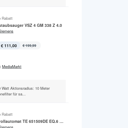
 Rabatt
taubsauger VSZ 4 GM 338 Z 4.0
Siemens
€ 111,00
€ 199,99
:
MediaMarkt
 Watt Aktionsradius: 10 Meter
filter für sa...
 Rabatt
Kaffeevollautomat TE 651509DE EQ.6 Plus S 100
Siemens