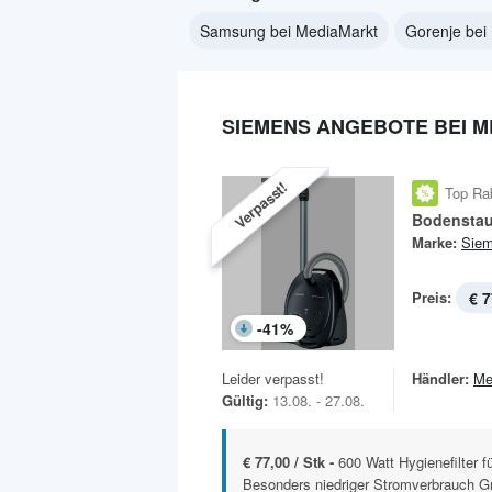
Samsung bei MediaMarkt
Gorenje bei
SIEMENS ANGEBOTE BEI 
Verpasst!
Top Ra
Bodenstau
Marke:
Sie
Preis:
€ 7
-
41
%
Leider verpasst!
Händler:
Me
Gültig:
13.08. - 27.08.
€ 77,00 / Stk -
600 Watt Hygienefilter f
Besonders niedriger Stromverbrauch G