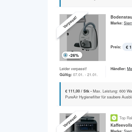
Bodenstau
Verpasst!
Marke:
Sie
Preis:
€ 1
-
26
%
Leider verpasst!
Händler:
Me
Gültig:
07.01. - 21.01.
€ 111,00 / Stk -
Max. Leistung: 600 Wat
PureAir Hygienefilter für saubere Ausbl
Verpasst!
Top Ra
Marke:
Sie