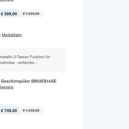
€ 599,00
€ 1.259,00
:
MediaMarkt
etallic 2-Tassen Funktion für
nehmbar - einfaches...
 Geschirrspüler SN53ES16AE
Siemens
€ 749,00
€ 1.258,00