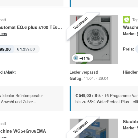
Verpasst!
batt
Top
Kaffeevollautomat EQ.6 plus s100 TE651509DE
Wasch
mens
Marke:
99,00
Preis:
€ 1.259,00
-
41
%
diaMarkt
Leider verpasst!
Händler
Gültig:
11.04. - 29.04.
idealer Brühtemperatur
€ 549,00 / Stk -
16 Programme Vari
 Anwahl und Zuber...
bis zu 65% WaterPerfect Plus - eff
Staubb
Verpasst!
batt
Marke:
chine WG54G106EMA
mens