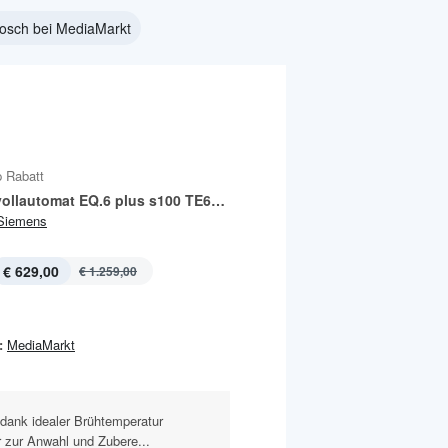
osch bei MediaMarkt
 Rabatt
Kaffeevollautomat EQ.6 plus s100 TE651509DE
Siemens
€ 629,00
€ 1.259,00
:
MediaMarkt
ank idealer Brühtemperatur
r zur Anwahl und Zubere...