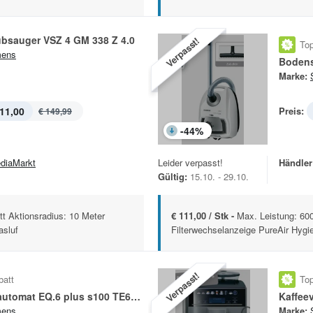
bsauger VSZ 4 GM 338 Z 4.0
Verpasst!
Top
mens
Bodens
Marke:
11,00
Preis:
€ 149,99
-
44
%
diaMarkt
Leider verpasst!
Händler
Gültig:
15.10. - 29.10.
t Aktionsradius: 10 Meter
€ 111,00 / Stk -
Max. Leistung: 600
asluf
Filterwechselanzeige PureAir Hygiene
Verpasst!
batt
Top
Kaffeevollautomat EQ.6 plus s100 TE651509DE
mens
Marke: