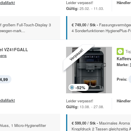
diaMarkt
Leider verpasst!
Händler
Gültig:
25.02. - 11.03.
f großem Full-Touch-Display 3
€ 749,00 / Stk -
Fassungsvermöge
gewogen-mark...
4 Sonderfunktionen HygienePlus-Fun
el VZ41FGALL
Verpasst!
Top
mens
Marke:
4,99
Preis:
-
52
%
diaMarkt
Leider verpasst!
Händler
Gültig:
13.08. - 27.08.
€ 599,00 / Stk -
Maximales Aroma d
luss, 1 Micro-Hygienefilter
Knopfdruck 2 Tassen gleichzeitig 