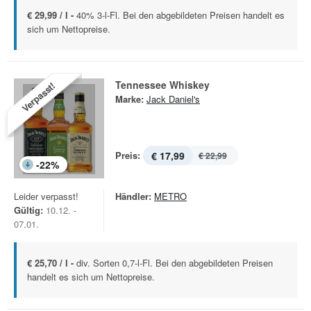
€ 29,99 / l -
40% 3-l-Fl. Bei den abgebildeten Preisen handelt es
sich um Nettopreise.
Tennessee Whiskey
Verpasst!
Marke:
Jack Daniel's
Preis:
€ 17,99
€ 22,99
-
22
%
Leider verpasst!
Händler:
METRO
Gültig:
10.12. -
07.01.
€ 25,70 / l -
div. Sorten 0,7-l-Fl. Bei den abgebildeten Preisen
handelt es sich um Nettopreise.