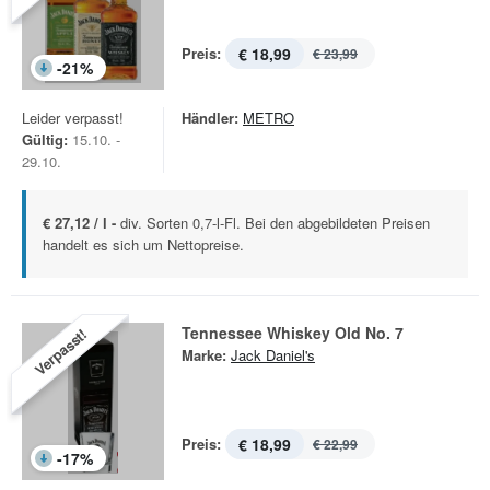
Preis:
€ 18,99
€ 23,99
-
21
%
Leider verpasst!
Händler:
METRO
Gültig:
15.10. -
29.10.
€ 27,12 / l -
div. Sorten 0,7-l-Fl. Bei den abgebildeten Preisen
handelt es sich um Nettopreise.
Tennessee Whiskey Old No. 7
Verpasst!
Marke:
Jack Daniel's
Preis:
€ 18,99
€ 22,99
-
17
%