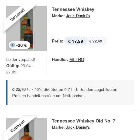
Tennessee Whiskey
Verpasst!
Marke:
Jack Daniel's
Preis:
€ 17,99
€ 22,49
-
20
%
Leider verpasst!
Händler:
METRO
Gültig:
29.04. -
27.05.
€ 25,70 / l -
40% div. Sorten 0,7-l-Fl. Bei den abgebildeten
Preisen handelt es sich um Nettopreise.
Tennessee Whiskey Old No. 7
Verpasst!
Marke:
Jack Daniel's