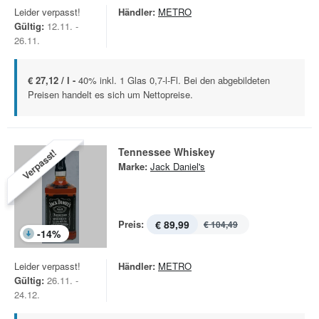
Leider verpasst!
Händler:
METRO
Gültig:
12.11. -
26.11.
€ 27,12 / l -
40% inkl. 1 Glas 0,7-l-Fl. Bei den abgebildeten
Preisen handelt es sich um Nettopreise.
Tennessee Whiskey
Verpasst!
Marke:
Jack Daniel's
Preis:
€ 89,99
€ 104,49
-
14
%
Leider verpasst!
Händler:
METRO
Gültig:
26.11. -
24.12.