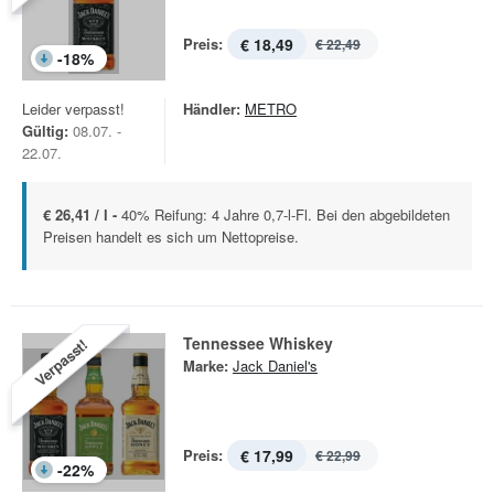
Preis:
€ 18,49
€ 22,49
-
18
%
Leider verpasst!
Händler:
METRO
Gültig:
08.07. -
22.07.
€ 26,41 / l -
40% Reifung: 4 Jahre 0,7-l-Fl. Bei den abgebildeten
Preisen handelt es sich um Nettopreise.
Tennessee Whiskey
Verpasst!
Marke:
Jack Daniel's
Preis:
€ 17,99
€ 22,99
-
22
%