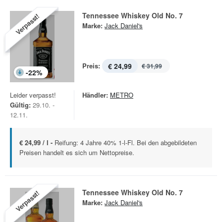
Tennessee Whiskey Old No. 7
Verpasst!
Marke:
Jack Daniel's
Preis:
€ 24,99
€ 31,99
-
22
%
Leider verpasst!
Händler:
METRO
Gültig:
29.10. -
12.11.
€ 24,99 / l -
Reifung: 4 Jahre 40% 1-l-Fl. Bei den abgebildeten
Preisen handelt es sich um Nettopreise.
Tennessee Whiskey Old No. 7
Verpasst!
Marke:
Jack Daniel's