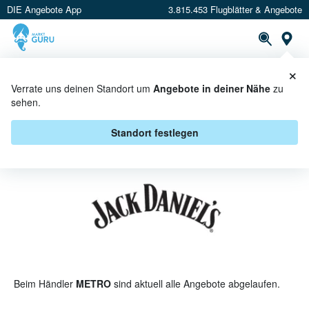
DIE Angebote App
3.815.453 Flugblätter & Angebote
St
×
PROSPEKTE
ANGEBOTE
CASHBACK
Verrate uns deinen Standort um
Angebote in deiner Nähe
zu
sehen.
JACK DANIEL'S BEI METRO -
ANGEBOTE & AKTIONEN
Standort festlegen
Beim Händler
METRO
sind aktuell alle Angebote abgelaufen.