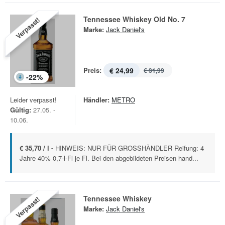
Tennessee Whiskey Old No. 7
Verpasst!
Marke:
Jack Daniel's
Preis:
€ 24,99
€ 31,99
-
22
%
Leider verpasst!
Händler:
METRO
Gültig:
27.05. -
10.06.
€ 35,70 / l -
HINWEIS: NUR FÜR GROSSHÄNDLER Reifung: 4
Jahre 40% 0,7-l-Fl je Fl. Bei den abgebildeten Preisen hand...
Tennessee Whiskey
Verpasst!
Marke:
Jack Daniel's