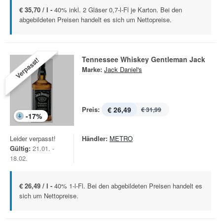
€ 35,70 / l -
40% inkl. 2 Gläser 0,7-l-Fl je Karton. Bei den
abgebildeten Preisen handelt es sich um Nettopreise.
Tennessee Whiskey Gentleman Jack
Verpasst!
Marke:
Jack Daniel's
Preis:
€ 26,49
€ 31,99
-
17
%
Leider verpasst!
Händler:
METRO
Gültig:
21.01. -
18.02.
€ 26,49 / l -
40% 1-l-Fl. Bei den abgebildeten Preisen handelt es
sich um Nettopreise.