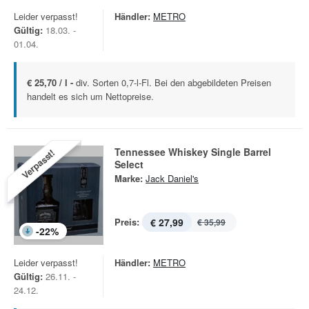
Leider verpasst!
Händler:
METRO
Gültig:
18.03. -
01.04.
€ 25,70 / l -
div. Sorten 0,7-l-Fl. Bei den abgebildeten Preisen
handelt es sich um Nettopreise.
Tennessee Whiskey Single Barrel
Verpasst!
Select
Marke:
Jack Daniel's
Preis:
€ 27,99
€ 35,99
-
22
%
Leider verpasst!
Händler:
METRO
Gültig:
26.11. -
24.12.