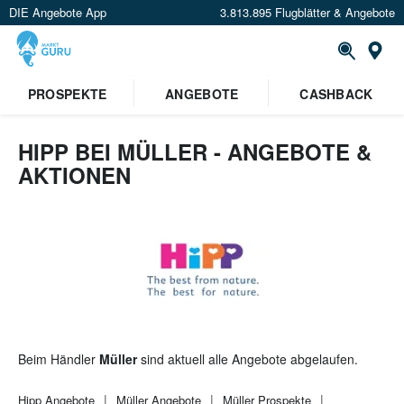
DIE Angebote App
3.813.895 Flugblätter & Angebote
St
×
PROSPEKTE
ANGEBOTE
CASHBACK
Verrate uns deinen Standort um
Angebote in deiner Nähe
zu
sehen.
HIPP BEI MÜLLER - ANGEBOTE &
AKTIONEN
Standort festlegen
Beim Händler
Müller
sind aktuell alle Angebote abgelaufen.
Hipp
Angebote
Müller
Angebote
Müller
Prospekte