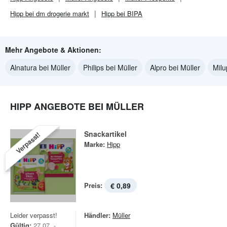
Hipp bei dm drogerie markt
Hipp bei BIPA
Mehr Angebote & Aktionen:
Alnatura bei Müller
Philips bei Müller
Alpro bei Müller
Milu
HIPP ANGEBOTE BEI MÜLLER
Snackartikel
Verpasst!
Marke:
Hipp
Preis:
€ 0,89
Leider verpasst!
Händler:
Müller
Gültig:
27.07. -