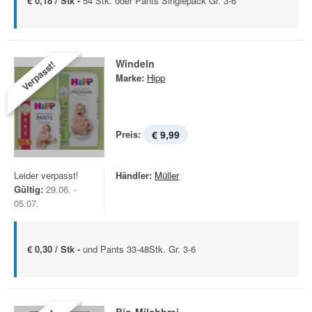
€ 0,18 / Stk -
54 Stk. oder Pants Singlepack Gr. 3-6
Windeln
Verpasst!
Marke:
Hipp
Preis:
€ 9,99
Leider verpasst!
Händler:
Müller
Gültig:
29.06. -
05.07.
€ 0,30 / Stk -
und Pants 33-48Stk. Gr. 3-6