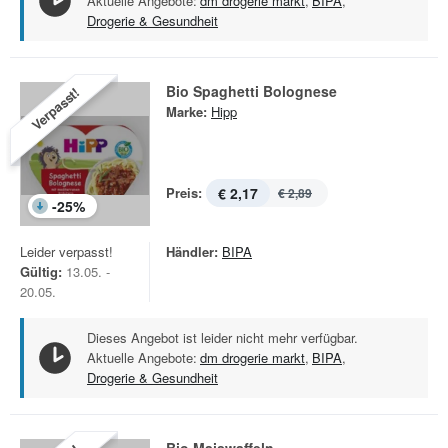
Aktuelle Angebote:
dm drogerie markt
,
BIPA
,
Drogerie & Gesundheit
Bio Spaghetti Bolognese
Verpasst!
Marke:
Hipp
Preis:
€ 2,17
€ 2,89
-
25
%
Leider verpasst!
Händler:
BIPA
Gültig:
13.05. -
20.05.
Dieses Angebot ist leider nicht mehr verfügbar.
Aktuelle Angebote:
dm drogerie markt
,
BIPA
,
Drogerie & Gesundheit