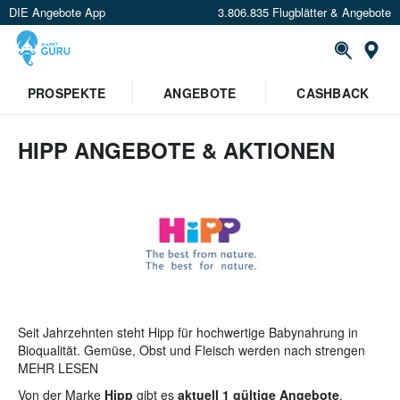
DIE Angebote App
3.806.835 Flugblätter & Angebote
St
PROSPEKTE
ANGEBOTE
CASHBACK
HIPP ANGEBOTE & AKTIONEN
Seit Jahrzehnten steht Hipp für hochwertige Babynahrung in
Bioqualität. Gemüse, Obst und Fleisch werden nach strengen
Bio-Richtlinien kontrolliert und sorgfältig ausgewählt. Eine
MEHR LESEN
altersgerechte Zusammensetzung der Bio-Menüs garantiert
Von der Marke
Hipp
gibt es
aktuell 1 gültige Angebote
.