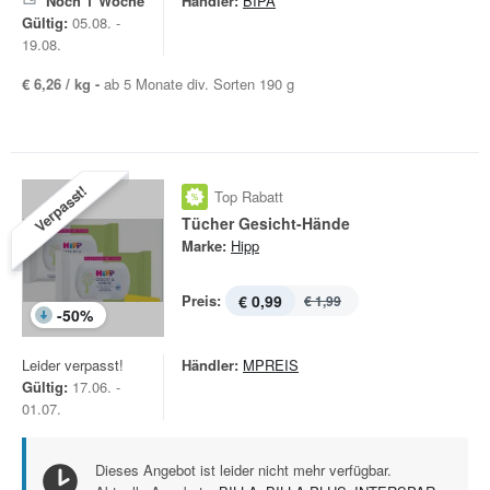
Noch
1
Woche
Händler:
BIPA
Gültig:
05.08. -
19.08.
€ 6,26 / kg -
ab 5 Monate div. Sorten 190 g
Verpasst!
Top Rabatt
Tücher Gesicht-Hände
Marke:
Hipp
Preis:
€ 0,99
€ 1,99
-
50
%
Leider verpasst!
Händler:
MPREIS
Gültig:
17.06. -
01.07.
Dieses Angebot ist leider nicht mehr verfügbar.