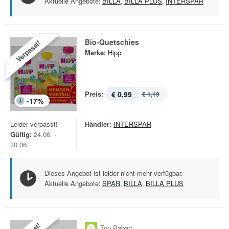
Aktuelle Angebote:
BILLA
,
BILLA PLUS
,
INTERSPAR
Bio-Quetschies
Verpasst!
Marke:
Hipp
Preis:
€ 0,99
€ 1,19
-
17
%
Leider verpasst!
Händler:
INTERSPAR
Gültig:
24.06. -
30.06.
Dieses Angebot ist leider nicht mehr verfügbar.
Aktuelle Angebote:
SPAR
,
BILLA
,
BILLA PLUS
Top Rabatt