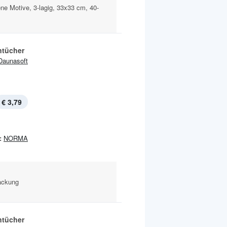
e Motive, 3-lagig, 33x33 cm, 40-
tücher
Daunasoft
€ 3,79
:
NORMA
Packung
tücher