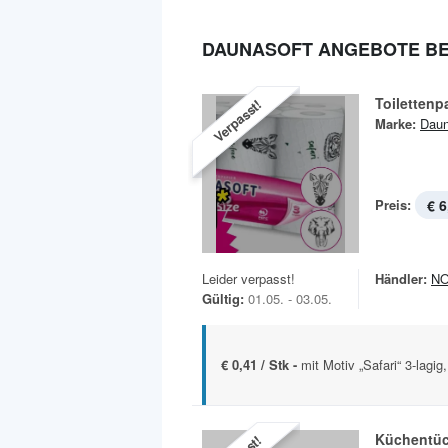
DAUNASOFT ANGEBOTE BE
Toilettenp
Verpasst!
Marke:
Daun
Preis:
€ 6
Leider verpasst!
Händler:
N
Gültig:
01.05. - 03.05.
€ 0,41 / Stk -
mit Motiv „Safari“ 3-lagi
Küchentüc