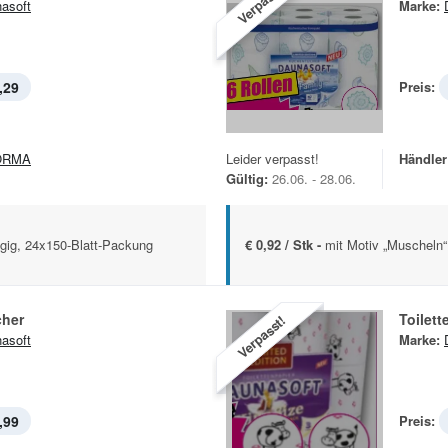
Verpasst!
asoft
Marke:
,29
Preis:
ORMA
Leider verpasst!
Händler
Gültig:
26.06. - 28.06.
agig, 24x150-Blatt-Packung
€ 0,92 / Stk -
mit Motiv „Muscheln“
her
Toilet
Verpasst!
asoft
Marke:
,99
Preis: