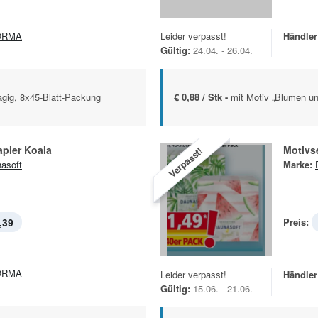
ORMA
Leider verpasst!
Händler
Gültig:
24.04. - 26.04.
lagig, 8x45-Blatt-Packung
€ 0,88 / Stk -
mit Motiv „Blumen un
apier Koala
Motivs
Verpasst!
asoft
Marke:
,39
Preis:
ORMA
Leider verpasst!
Händler
Gültig:
15.06. - 21.06.