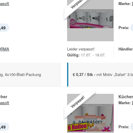
Verpasst!
asoft
Marke:
,49
Preis:
ORMA
Leider verpasst!
Händler
Gültig:
17.07. - 19.07.
ig, 6x100-Blatt-Packung
€ 0,37 / Stk -
mit Motiv „Safari“ 3-
her
Küchen
Verpasst!
asoft
Marke:
,49
Preis: