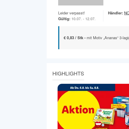
Leider verpasst!
Händler:
N
Gültig:
10.07. - 12.07.
€ 0,83 / Stk -
mit Motiv „Ananas“ 3-lag
HIGHLIGHTS