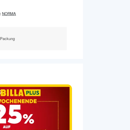
:
NORMA
t-Packung