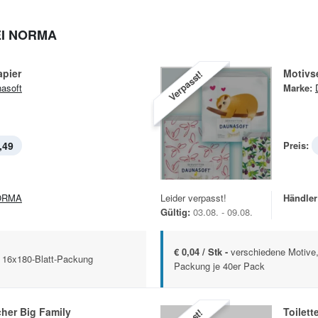
I NORMA
apier
Motivs
Verpasst!
asoft
Marke:
,49
Preis:
ORMA
Leider verpasst!
Händler
Gültig:
03.08. - 09.08.
€ 0,04 / Stk -
verschiedene Motive,
g, 16x180-Blatt-Packung
Packung je 40er Pack
her Big Family
Toilett