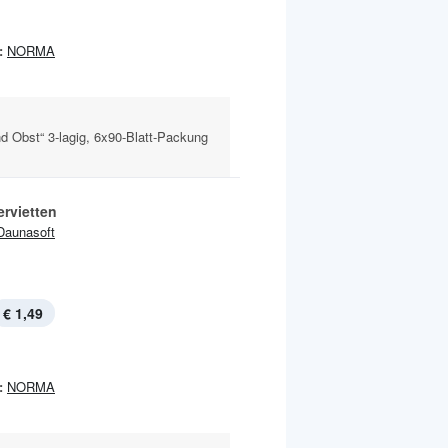
:
NORMA
d Obst“ 3-lagig, 6x90-Blatt-Packung
ervietten
Daunasoft
€ 1,49
:
NORMA