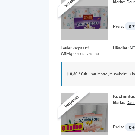
Verpasst!
Marke:
Daun
Preis:
€ 7
Leider verpasst!
Händler:
N
Gültig:
14.08. - 16.08.
€ 0,30 / Stk -
mit Motiv „Muscheln“ 3-l
Küchentüc
Verpasst!
Marke:
Daun
Preis:
€ 4