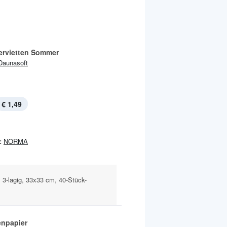
ervietten Sommer
Daunasoft
€ 1,49
:
NORMA
 3-lagig, 33x33 cm, 40-Stück-
enpapier