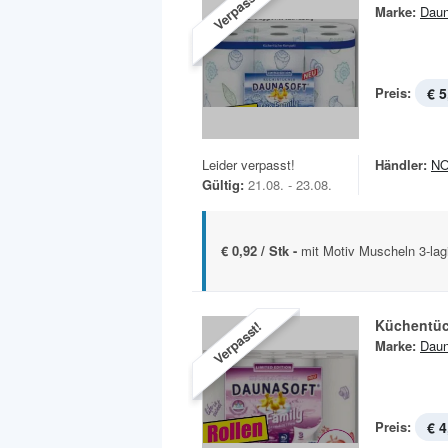
Verpasst!
Marke:
Daun
Preis:
€ 5
Leider verpasst!
Händler:
N
Gültig:
21.08. - 23.08.
€ 0,92 / Stk -
mit Motiv Muscheln 3-lag
Küchentüc
Verpasst!
Marke:
Daun
Preis:
€ 4