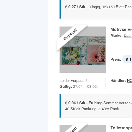
€ 0,27 / Stk -
3-lagig, 16x150-Blatt-Pa
Motivservi
Verpasst!
Marke:
Daun
Preis:
€ 1
Leider verpasst!
Händler:
N
Gültig:
27.04. - 03.05.
€ 0,04 / Stk -
Frühling-Sommer verschi
40-Stück-Packung je 40er Pack
Toilettenp