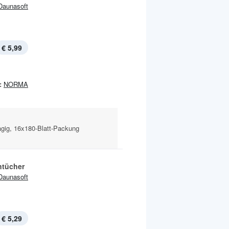
Daunasoft
€ 5,99
:
NORMA
lagig, 16x180-Blatt-Packung
tücher
Daunasoft
€ 5,29