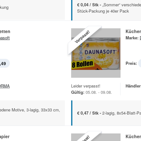
€ 0,04 / Stk -
„Sommer“ verschieden
ckung
Stück-Packung je 40er Pack
etten
Küchen
Verpasst!
asoft
Marke:
,49
Preis:
ORMA
Leider verpasst!
Händler
Gültig:
05.08. - 09.08.
edene Motive, 3-lagig, 33x33 cm,
€ 0,47 / Stk -
2-lagig, 8x54-Blatt-
apier
Küchen