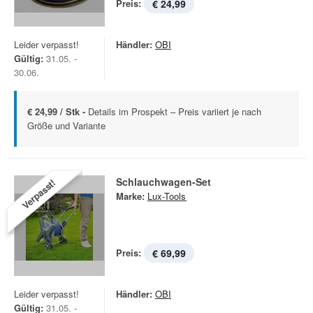
Preis:
€ 24,99
Leider verpasst!
Händler:
OBI
Gültig:
31.05. -
30.06.
€ 24,99 / Stk -
Details im Prospekt – Preis variiert je nach
Größe und Variante
Schlauchwagen-Set
Verpasst!
Marke:
Lux-Tools
Preis:
€ 69,99
Leider verpasst!
Händler:
OBI
Gültig:
31.05. -