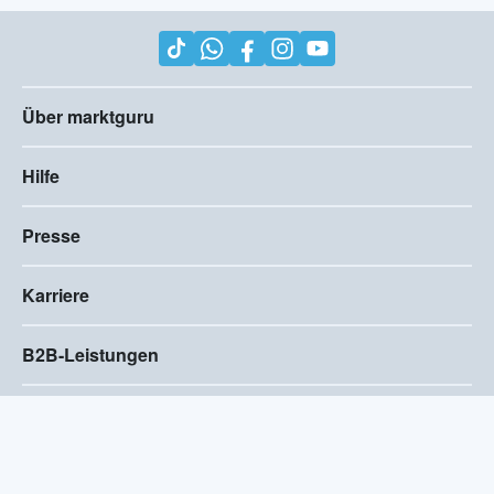
Über marktguru
Hilfe
Presse
Karriere
B2B-Leistungen
Impressum
AGB
Compliance
Barrierefreiheitserklärung
Datenschutz
Privatsphären-Einstellungen