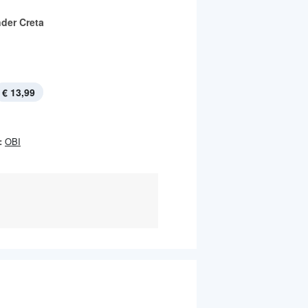
nder Creta
€ 13,99
:
OBI