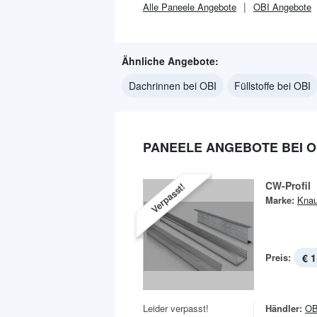
Alle
Paneele
Angebote
OBI
Angebote
Ähnliche Angebote:
Dachrinnen bei OBI
Füllstoffe bei OBI
PANEELE ANGEBOTE BEI O
CW-Profil
Verpasst!
Marke:
Knau
Preis:
€ 1
Leider verpasst!
Händler:
OB