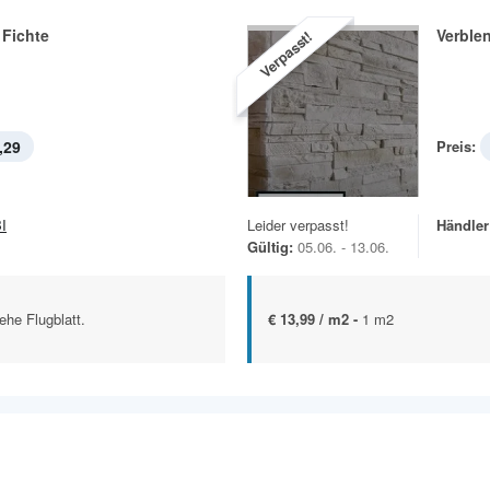
Fichte
Verble
Verpasst!
,29
Preis:
I
Leider verpasst!
Händler
Gültig:
05.06. - 13.06.
ehe Flugblatt.
€ 13,99 / m2 -
1 m2