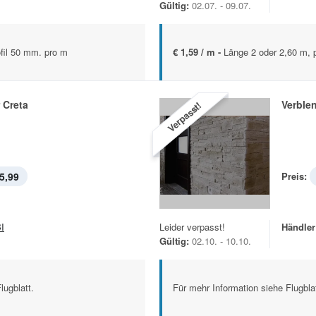
Gültig:
02.07. - 09.07.
fil 50 mm. pro m
€ 1,59 / m -
Länge 2 oder 2,60 m, 
 Creta
Verble
Verpasst!
5,99
Preis:
I
Leider verpasst!
Händler
Gültig:
02.10. - 10.10.
lugblatt.
Für mehr Information siehe Flugblat