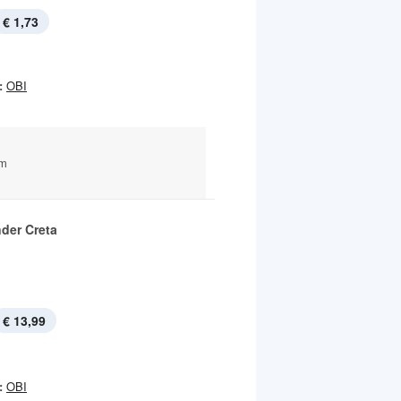
€ 1,73
:
OBI
mm
nder Creta
€ 13,99
:
OBI