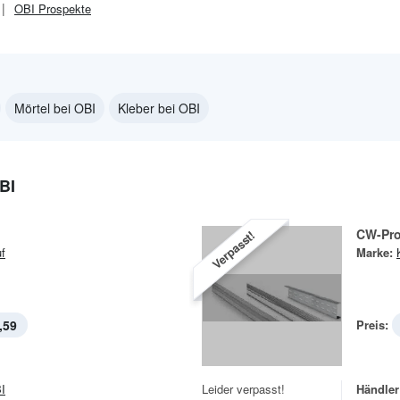
OBI
Prospekte
Mörtel bei OBI
Kleber bei OBI
BI
CW-Pro
Verpasst!
f
Marke:
,59
Preis:
I
Leider verpasst!
Händler