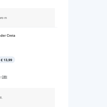
pro m
nder Creta
€ 13,99
:
OBI
t.