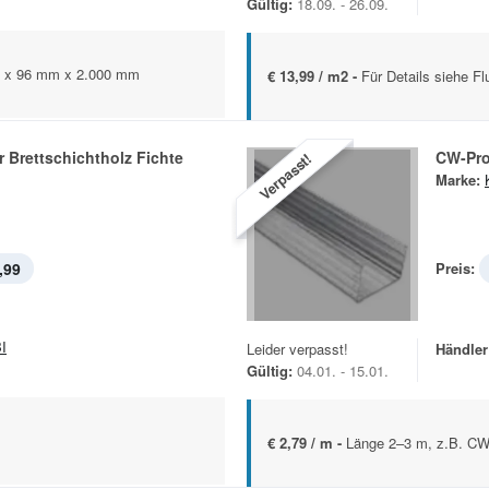
Gültig:
18.09. - 26.09.
mm x 96 mm x 2.000 mm
€ 13,99 / m2 -
Für Details siehe Flu
 Brettschichtholz Fichte
CW-Pro
Verpasst!
Marke:
,99
Preis:
I
Leider verpasst!
Händler
Gültig:
04.01. - 15.01.
€ 2,79 / m -
Länge 2–3 m, z.B. CW