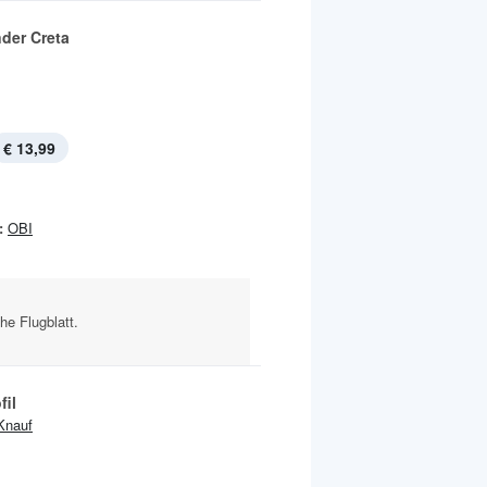
nder Creta
€ 13,99
:
OBI
he Flugblatt.
fil
Knauf