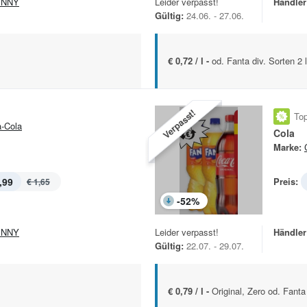
ENNY
Leider verpasst!
Händler
Gültig:
24.06. - 27.06.
€ 0,72 / l -
od. Fanta div. Sorten 2 l
Verpasst!
Top
-Cola
Cola
Marke:
,99
Preis:
€ 1,65
-
52
%
ENNY
Leider verpasst!
Händler
Gültig:
22.07. - 29.07.
€ 0,79 / l -
Original, Zero od. Fanta 