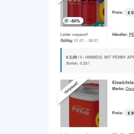
Preis:
€ 0
-
50
%
Leider verpasst!
Händler:
P
Gültig:
01.07. - 08.07.
€ 2,09 / l -
HINWEIS: MIT PENNY APP 
Sorten, 0,33 l
Eiswürfel
Verpasst!
Marke:
Coca
Preis:
€ 9