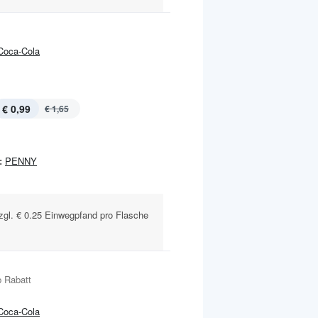
Coca-Cola
€ 0,99
€ 1,65
:
PENNY
 Zzgl. € 0.25 Einwegpfand pro Flasche
 Rabatt
Coca-Cola