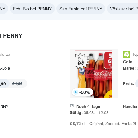
NNY
Echt Bio bei PENNY
San Fabio bei PENNY
Vöslauer bei
I PENNY
ald ab
Top
Cola
-Cola
Marke:
,99
Preis:
€ 1,65
-
50
%
ENNY
Noch
4
Tage
Händler
Gültig:
05.08. - 12.08.
€ 0,72 / l -
Original, Zero od. Fanta 2l