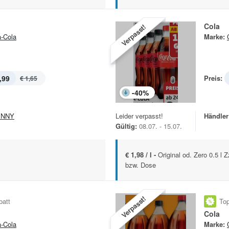
Cola
Verpasst!
-Cola
Marke:
,99
Preis:
€ 1,65
-
40
%
ENNY
Leider verpasst!
Händler
Gültig:
08.07. - 15.07.
€ 1,98 / l -
Original od. Zero 0.5 l
bzw. Dose
Verpasst!
batt
Top
Cola
-Cola
Marke: