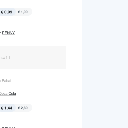
€ 0,99
€ 1,99
:
PENNY
nta 1 l
 Rabatt
Coca-Cola
€ 1,44
€ 2,89