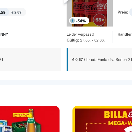
,59
Preis:
€ 2,89
-
54
%
ENNY
Leider verpasst!
Händler
Gültig:
27.05. - 02.06.
 l
€ 0,67 / l -
od. Fanta div. Sorten 2 l