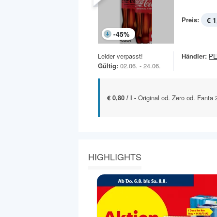
Preis:
€ 1
-
45
%
Leider verpasst!
Händler:
P
Gültig:
02.06. - 24.06.
€ 0,80 / l -
Original od. Zero od. Fanta 2
HIGHLIGHTS