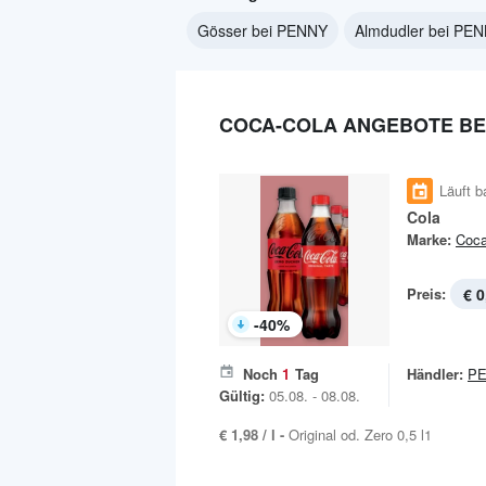
Gösser bei PENNY
Almdudler bei PE
COCA-COLA ANGEBOTE BE
Läuft b
Cola
Marke:
Coca
Preis:
€ 0
-
40
%
Noch
1
Tag
Händler:
P
Gültig:
05.08. - 08.08.
€ 1,98 / l -
Original od. Zero 0,5 l1