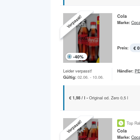
Cola
Verpasst!
Marke:
Coca
Preis:
€ 0
-
40
%
Leider verpasst!
Händler:
P
Gültig:
02.06. - 10.06.
€ 1,98 / l -
Original od. Zero 0,5 l
Verpasst!
Top Ra
Cola
Marke:
Coca