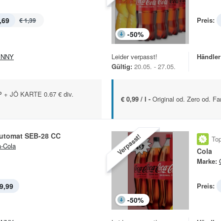
,69
Preis:
€ 1,39
-
50
%
ENNY
Leider verpasst!
Händler
Gültig:
20.05. - 27.05.
+ JÖ KARTE 0.67 € div.
€ 0,99 / l -
Original od. Zero od. Fa
automat SEB-28 CC
Verpasst!
Top
-Cola
Cola
Marke:
9,99
Preis:
-
50
%