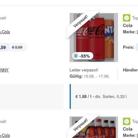
Verpasst!
batt
Top
Cola
-Cola
Marke:
,59
Preis:
€ 2,89
-
55
%
ENNY
Leider verpasst!
Händler
Gültig:
10.06. - 17.06.
€ 1,88 / l -
div. Sorten, 0,33 l
Verpasst!
batt
Top
Cola
-Cola
Marke: