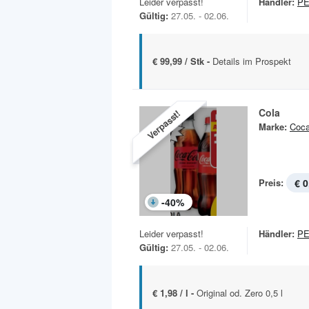
Leider verpasst!
Händler:
P
Gültig:
27.05. - 02.06.
€ 99,99 / Stk -
Details im Prospekt
Cola
Verpasst!
Marke:
Coca
Preis:
€ 0
-
40
%
Leider verpasst!
Händler:
P
Gültig:
27.05. - 02.06.
€ 1,98 / l -
Original od. Zero 0,5 l