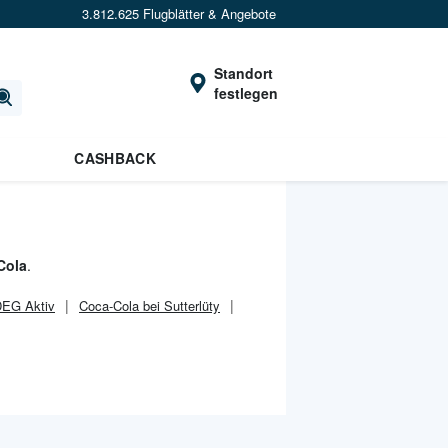
3.812.625 Flugblätter & Angebote
Standort
festlegen
CASHBACK
Cola
.
DEG Aktiv
Coca-Cola bei Sutterlüty