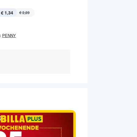
€ 1,34
€ 2,89
:
PENNY