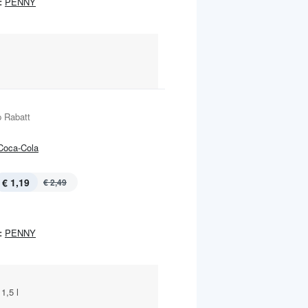
:
PENNY
 Rabatt
Coca-Cola
€ 1,19
€ 2,49
:
PENNY
1,5 l