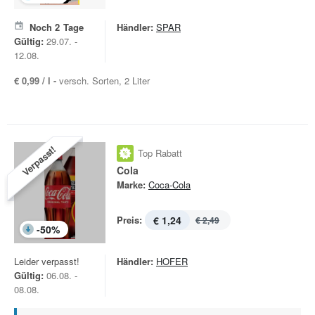
Noch
2
Tage
Händler:
SPAR
Gültig:
29.07. -
12.08.
€ 0,99 / l -
versch. Sorten, 2 Liter
Verpasst!
Top Rabatt
Cola
Marke:
Coca-Cola
Preis:
€ 1,24
€ 2,49
-
50
%
Leider verpasst!
Händler:
HOFER
Gültig:
06.08. -
08.08.