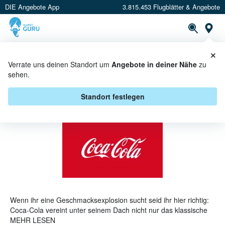
DIE Angebote App
3.815.453 Flugblätter & Angebote
St
×
PROSPEKTE
ANGEBOTE
CASHBACK
Verrate uns deinen Standort um
Angebote in deiner Nähe
zu
sehen.
COCA-COLA ANGEBOTE &
AKTIONEN
Standort festlegen
Wenn ihr eine Geschmacksexplosion sucht seid ihr hier richtig:
Coca-Cola vereint unter seinem Dach nicht nur das klassische
Cola sondern auch Sprite, Smartwater und viele andere tolle
MEHR LESEN