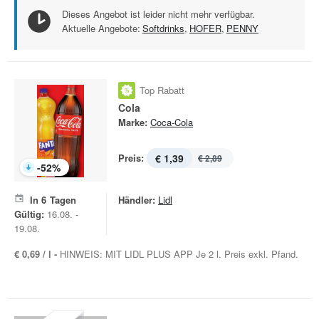
Dieses Angebot ist leider nicht mehr verfügbar.
Aktuelle Angebote:
Softdrinks
,
HOFER
,
PENNY
Top Rabatt
Cola
Marke:
Coca-Cola
Preis:
€ 1,39
€ 2,89
-
52
%
In
6
Tagen
Händler:
Lidl
Gültig:
16.08. -
19.08.
€ 0,69 / l -
HINWEIS: MIT LIDL PLUS APP Je 2 l. Preis exkl. Pfand.