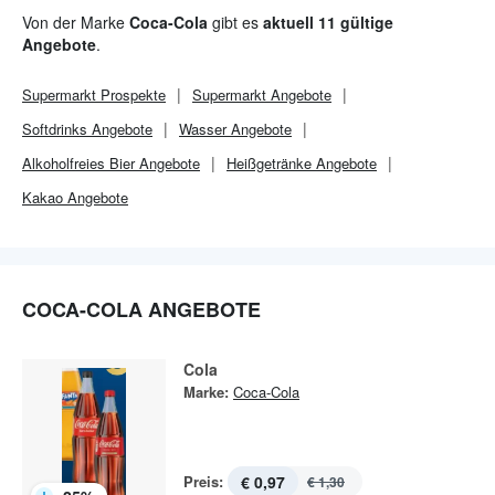
Marken, die unseren Alltag prickelnd machen.
Von der Marke
Coca-Cola
gibt es
aktuell 11 gültige
Angebote
.
Supermarkt
Prospekte
Supermarkt
Angebote
Softdrinks Angebote
Wasser Angebote
Alkoholfreies Bier Angebote
Heißgetränke Angebote
Kakao Angebote
COCA-COLA ANGEBOTE
Cola
Marke:
Coca-Cola
Preis:
€ 0,97
€ 1,30