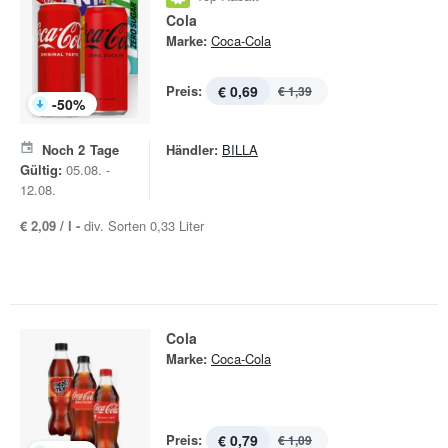
Cola
Marke:
Coca-Cola
Preis:
€ 0,69
€ 1,39
-
50
%
Noch
2
Tage
Händler:
BILLA
Gültig:
05.08. -
12.08.
€ 2,09 / l -
div. Sorten 0,33 Liter
Cola
Marke:
Coca-Cola
Preis:
€ 0,79
€ 1,09