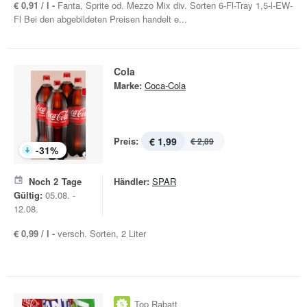
€ 0,91 / l -
Fanta, Sprite od. Mezzo Mix div. Sorten 6-Fl-Tray 1,5-l-EW-
Fl Bei den abgebildeten Preisen handelt e...
Cola
Marke:
Coca-Cola
Preis:
€ 1,99
€ 2,89
-
31
%
Noch
2
Tage
Händler:
SPAR
Gültig:
05.08. -
12.08.
€ 0,99 / l -
versch. Sorten, 2 Liter
Top Rabatt