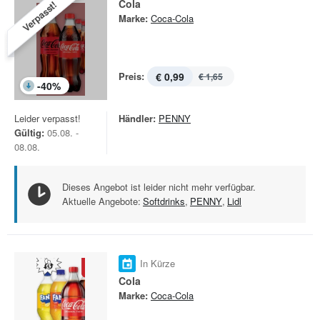
Cola
Verpasst!
Marke:
Coca-Cola
Preis:
€ 0,99
€ 1,65
-
40
%
Leider verpasst!
Händler:
PENNY
Gültig:
05.08. -
08.08.
Dieses Angebot ist leider nicht mehr verfügbar.
Aktuelle Angebote:
Softdrinks
,
PENNY
,
Lidl
In Kürze
Cola
Marke:
Coca-Cola