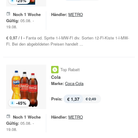
-
25
%
Noch
1
Woche
Händler:
METRO
Gültig:
05.08. -
19.08.
€ 0,97 / l -
Fanta od. Sprite 1-l-MW-Fl div. Sorten 12-Fl-Kiste 1-l-MW-
Fl. Bei den abgebildeten Preisen handelt ...
Top Rabatt
Cola
Marke:
Coca-Cola
Preis:
€ 1,37
€ 2,49
-
45
%
Noch
1
Woche
Händler:
METRO
Gültig:
05.08. -
19.08.