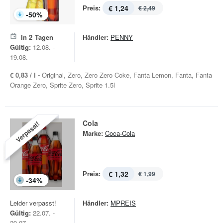
Preis:
€ 1,24
€ 2,49
-
50
%
In
2
Tagen
Händler:
PENNY
Gültig:
12.08. -
19.08.
€ 0,83 / l -
Original, Zero, Zero Zero Coke, Fanta Lemon, Fanta, Fanta
Orange Zero, Sprite Zero, Sprite 1.5l
Cola
Verpasst!
Marke:
Coca-Cola
Preis:
€ 1,32
€ 1,99
-
34
%
Leider verpasst!
Händler:
MPREIS
Gültig:
22.07. -
29.07.