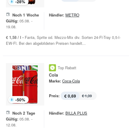
-
28
%
Noch
1
Woche
Händler:
METRO
Gültig:
05.08. -
19.08.
€ 1,58 / l -
Fanta, Sprite od. Mezzo-Mix div. Sorten 24-Fl-Tray 0,5-l-
EW-Fl. Bei den abgebildeten Preisen handelt...
Top Rabatt
Cola
Marke:
Coca-Cola
Preis:
€ 0,69
€ 1,39
-
50
%
Noch
2
Tage
Händler:
BILLA PLUS
Gültig:
05.08. -
12.08.