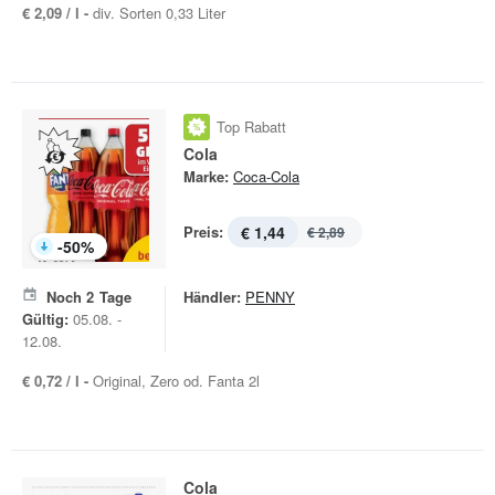
€ 2,09 / l -
div. Sorten 0,33 Liter
Top Rabatt
Cola
Marke:
Coca-Cola
Preis:
€ 1,44
€ 2,89
-
50
%
Noch
2
Tage
Händler:
PENNY
Gültig:
05.08. -
12.08.
€ 0,72 / l -
Original, Zero od. Fanta 2l
Cola