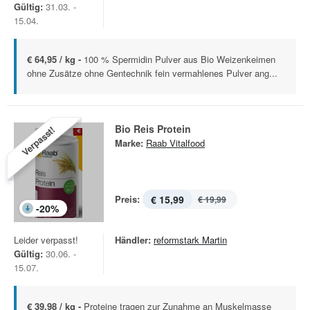
Gültig:
31.03. -
15.04.
€ 64,95 / kg -
100 % Spermidin Pulver aus Bio Weizenkeimen
ohne Zusätze ohne Gentechnik fein vermahlenes Pulver ang...
Bio Reis Protein
Verpasst!
Marke:
Raab Vitalfood
Preis:
€ 15,99
€ 19,99
-
20
%
Leider verpasst!
Händler:
reformstark Martin
Gültig:
30.06. -
15.07.
€ 39,98 / kg -
Proteine tragen zur Zunahme an Muskelmasse