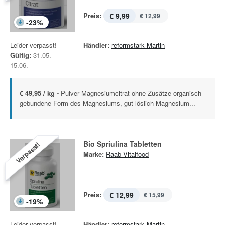
Preis:
€ 9,99
€ 12,99
-
23
%
Leider verpasst!
Händler:
reformstark Martin
Gültig:
31.05. -
15.06.
€ 49,95 / kg -
Pulver Magnesiumcitrat ohne Zusätze organisch
gebundene Form des Magnesiums, gut löslich Magnesium...
Bio Spriulina Tabletten
Verpasst!
Marke:
Raab Vitalfood
Preis:
€ 12,99
€ 15,99
-
19
%
Leider verpasst!
Händler:
reformstark Martin