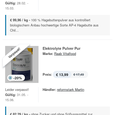
Gültig:
28.02. -
15.03.
€ 99,96 / kg -
100 % Hagebuttenpulver aus kontrolliert
biologischem Anbau hochwertige Sorte AP-4 Hagebutte aus
Chil...
Elektrolyte Pulver Pur
Verpasst!
Marke:
Raab Vitalfood
Preis:
€ 13,99
€ 17,49
-
20
%
Leider verpasst!
Händler:
reformstark Martin
Gültig:
31.05. -
15.06.
€ 82,29 / kg -
ohne Zucker und ohne Süßungsmittel zur