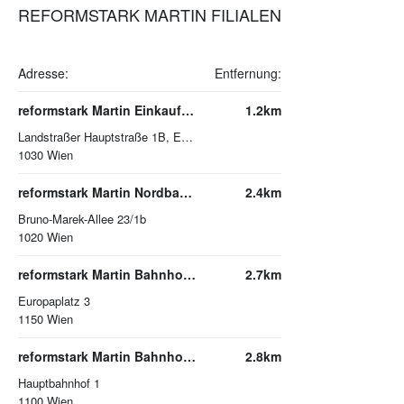
REFORMSTARK MARTIN FILIALEN
Adresse:
Entfernung:
reformstark Martin Einkaufszentrum The Mall
1.2km
Landstraßer Hauptstraße 1B, E01, Top 110 C
1030
Wien
reformstark Martin Nordbahnviertel
2.4km
Bruno-Marek-Allee 23/1b
1020
Wien
reformstark Martin BahnhofCity Wien West
2.7km
Europaplatz 3
1150
Wien
reformstark Martin BahnhofCity Wien Hauptbahnhof
2.8km
Hauptbahnhof 1
1100
Wien