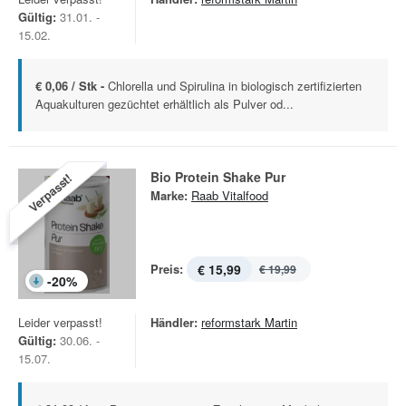
Gültig:
31.01. -
15.02.
€ 0,06 / Stk -
Chlorella und Spirulina in biologisch zertifizierten
Aquakulturen gezüchtet erhältlich als Pulver od...
Bio Protein Shake Pur
Verpasst!
Marke:
Raab Vitalfood
Preis:
€ 15,99
€ 19,99
-
20
%
Leider verpasst!
Händler:
reformstark Martin
Gültig:
30.06. -
15.07.