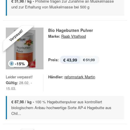
€ 31,98 / kg -
Proteine tragen zur Zunahme an Muskelmasse
und zur Erhaltung von Muskelmasse bei 500 g
Bio Hagebutten Pulver
Verpasst!
Marke:
Raab Vitalfood
Preis:
€ 43,99
€ 51,99
-
15
%
Leider verpasst!
Händler:
reformstark Martin
Gültig:
28.02. -
15.03.
€ 87,98 / kg -
100 % Hagebuttenpulver aus kontrolliert
biologischem Anbau hochwertige Sorte AP-4 Hagebutte aus
Chil...