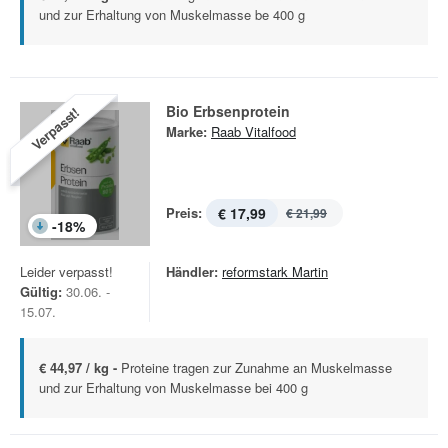
und zur Erhaltung von Muskelmasse be 400 g
Bio Erbsenprotein
Verpasst!
Marke:
Raab Vitalfood
Preis:
€ 17,99
€ 21,99
-
18
%
Leider verpasst!
Händler:
reformstark Martin
Gültig:
30.06. -
15.07.
€ 44,97 / kg -
Proteine tragen zur Zunahme an Muskelmasse
und zur Erhaltung von Muskelmasse bei 400 g